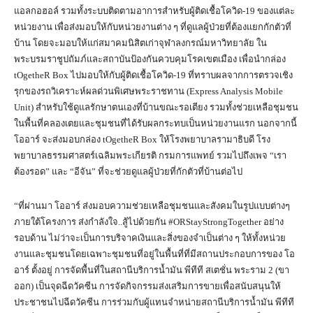
แอลกอฮอล์ รวมทั้งระบบติดตามอาการสำหรับผู้ติดเชื้อโควิด-19 ของแต่ละ
หน่วยงาน เพื่อส่งมอบให้กับหน่วยงานต่าง ๆ ที่ดูแลผู้ป่วยที่ต้องแยกกักตัวที่
บ้าน โดยจะมอบให้แก่สมาคมนิสิตเก่าจุฬาลงกรณ์มหาวิทยาลัย ใน
พระบรมราชูปถัมภ์และสถาบันป้องกันควบคุมโรคเขตเมือง เพื่อนำกล่อง
tOgetheR Box ไปมอบให้กับผู้ติดเชื้อโควิด-19 ที่ทราบผลจากการตรวจเชิง
รุกของรถวิเคราะห์ผลด่วนพิเศษพระราชทาน (Express Analysis Mobile
Unit) สำหรับใช้ดูแลรักษาตนเองที่บ้านขณะรอเตียง รวมทั้งช่วยเหลือชุมชน
ในพื้นที่คลองเตยและชุมชนที่ได้รับผลกระทบเป็นหน่วยงานแรก นอกจากนี้
โออาร์ จะส่งมอบกล่อง tOgetheR Box ให้โรงพยาบาลรามาธิบดี โรง
พยาบาลธรรมศาสตร์เฉลิมพระเกียรติ กรมการแพทย์ รวมไปถึงเพจ “เรา
ต้องรอด” และ “อีจัน” ที่จะช่วยดูแลผู้ป่วยที่กักตัวที่บ้านต่อไป
“ที่ผ่านมา โออาร์ ส่งมอบความช่วยเหลือชุมชนและสังคมในรูปแบบต่างๆ
ภายใต้โครงการ ส่งกำลังใจ..สู้ไปด้วยกัน #ORStayStrongTogether อย่าง
รอบด้าน ไม่ว่าจะเป็นการบริจาคเงินและสิ่งของจำเป็นต่าง ๆ ให้ทั้งหน่วย
งานและชุมชนโดยเฉพาะชุมชนที่อยู่ในพื้นที่ที่มีสถานประกอบการของ โอ
อาร์ ตั้งอยู่ การจัดพื้นที่ในสถานีบริการน้ำมัน พีทีที สเตชั่น พระราม 2 (ขา
ออก) เป็นจุดฉีดวัคซีน การจัดกิจกรรมส่งเสริมการขายเพื่อสนับสนุนให้
ประชาชนไปฉีดวัคซีน การร่วมกับผู้แทนจำหน่ายสถานีบริการน้ำมัน พีทีที