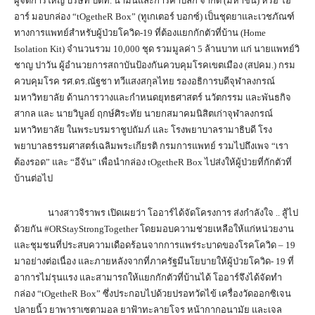
ผู้จัดการใหญ่ บริษัท ปตท. น้ำมันและการค้าปลีก จำกัด (มหาชน) หรือ โอ
อาร์ มอบกล่อง “tOgetheR Box” (ทูเกเตอร์ บอกซ์) เป็นชุดยาและเวชภัณฑ์
ทางการแพทย์สำหรับผู้ป่วยโควิด-19 ที่ต้องแยกกักตัวที่บ้าน (Home
Isolation Kit) จำนวนรวม 10,000 ชุด รวมมูลค่า 5 ล้านบาท แก่ นายแพทย์วิ
ชาญ ปาวัน ผู้อำนวยการสถาบันป้องกันควบคุมโรคเขตเมือง (สปคม.) กรม
ควบคุมโรค รศ.ดร.ณัฐชา ทวีแสงสกุลไทย รองอธิการบดีจุฬาลงกรณ์
มหาวิทยาลัย ด้านการวางและกำหนดยุทธศาสตร์ นวัตกรรม และพันธกิจ
สากล และ นายวิบูลย์ ฤกษ์ศิระทัย นายกสมาคมนิสิตเก่าจุฬาลงกรณ์
มหาวิทยาลัย ในพระบรมราชูปถัมภ์ และ โรงพยาบาลรามาธิบดี โรง
พยาบาลธรรมศาสตร์เฉลิมพระเกียรติ กรมการแพทย์ รวมไปถึงเพจ “เรา
ต้องรอด” และ “อีจัน” เพื่อนำกล่อง tOgetheR Box ไปส่งให้ผู้ป่วยที่กักตัวที่
บ้านต่อไป
นางสาวจิราพร เปิดเผยว่า โออาร์ได้จัดโครงการ ส่งกำลังใจ .. สู้ไป
ด้วยกัน #ORStayStrongTogether โดยมอบความช่วยเหลือให้แก่หน่วยงาน
และชุมชนที่ประสบความเดือดร้อนจากการแพร่ระบาดของโรคโควิด – 19
มาอย่างต่อเนื่อง และภายหลังจากที่ภาครัฐมีนโยบายให้ผู้ป่วยโควิด- 19 ที่
อาการไม่รุนแรง และสามารถให้แยกกักตัวที่บ้านได้ โออาร์จึงได้จัดทำ
กล่อง “tOgetheR Box” ซึ่งประกอบไปด้วยปรอทวัดไข้ เครื่องวัดออกซิเจน
ปลายนิ้ว ยาพาราเซตามอล ยาฟ้าทะลายโจร หน้ากากอนามัย และเจล