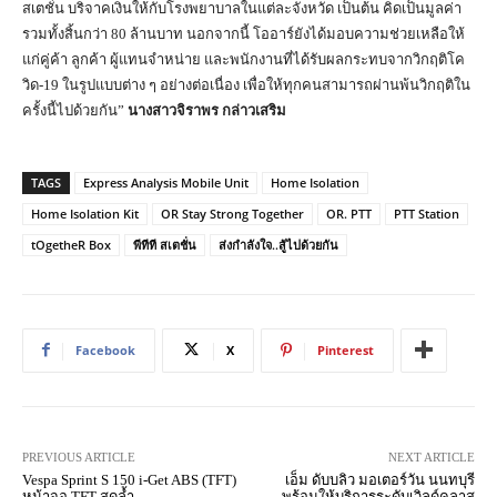
สเตชั่น บริจาคเงินให้กับโรงพยาบาลในแต่ละจังหวัด เป็นต้น คิดเป็นมูลค่า
รวมทั้งสิ้นกว่า 80 ล้านบาท นอกจากนี้ โออาร์ยังได้มอบความช่วยเหลือให้
แก่คู่ค้า ลูกค้า ผู้แทนจำหน่าย และพนักงานที่ได้รับผลกระทบจากวิกฤติโค
วิด-19 ในรูปแบบต่าง ๆ อย่างต่อเนื่อง เพื่อให้ทุกคนสามารถผ่านพ้นวิกฤติใน
ครั้งนี้ไปด้วยกัน”
นางสาวจิราพร กล่าวเสริม
TAGS
Express Analysis Mobile Unit
Home Isolation
Home Isolation Kit
OR Stay Strong Together
OR. PTT
PTT Station
tOgetheR Box
พีทีที สเตชั่น
ส่งกำลังใจ..สู้ไปด้วยกัน
Facebook
X
Pinterest
PREVIOUS ARTICLE
NEXT ARTICLE
Vespa Sprint S 150 i-Get ABS (TFT)
เอ็ม ดับบลิว มอเตอร์วัน นนทบุรี
หน้าจอ TFT สุดล้ำ
พร้อมให้บริการระดับเวิลด์คลาส