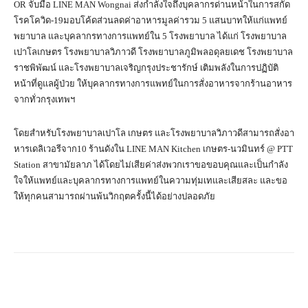
OR จับมือ LINE MAN Wongnai ส่งกำลังใจถึงบุคลากรด่านหน้าในการสกัด
โรคโควิด-19มอบโค้ดส่วนลดค่าอาหารมูลค่ารวม 5 แสนบาทให้แก่แพทย์
พยาบาล และบุคลากรทางการแพทย์ใน 5 โรงพยาบาล ได้แก่ โรงพยาบาล
เปาโลเกษตร โรงพยาบาลวิภาวดี โรงพยาบาลภูมิพลอดุลยเดช โรงพยาบาล
ราชพิพัฒน์ และโรงพยาบาลเจริญกรุงประชารักษ์ เติมพลังในการปฏิบัติ
หน้าที่ดูแลผู้ป่วย ให้บุคลากรทางการแพทย์ในการสั่งอาหารจากร้านอาหาร
จากทั่วกรุงเทพฯ
โดยสำหรับโรงพยาบาลเปาโล เกษตร และโรงพยาบาลวิภาวดีสามารถสั่งอา
หารเดลิเวอรีจาก10 ร้านดังใน LINE MAN Kitchen เกษตร-นวมินทร์ @ PTT
Station สาขามัยลาภ ได้โดยไม่เสียค่าส่งพวกเราขอขอบคุณและเป็นกำลัง
ใจให้แพทย์และบุคลากรทางการแพทย์ในความทุ่มเทและเสียสละ และขอ
ให้ทุกคนสามารถผ่านพ้นวิกฤตครั้งนี้ได้อย่างปลอดภัย
Facebook
X
Pinterest
What