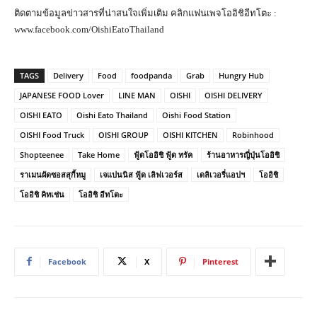
ติดตามข้อมูลข่าวสารที่น่าสนใจเพิ่มเติม คลิกแฟนเพจโออิชิอีทโตะ :
www.facebook.com/OishiEatoThailand
TAGS
Delivery
Food
foodpanda
Grab
Hungry Hub
JAPANESE FOOD Lover
LINE MAN
OISHI
OISHI DELIVERY
OISHI EATO
Oishi Eato Thailand
Oishi Food Station
OISHI Food Truck
OISHI GROUP
OISHI KITCHEN
Robinhood
Shopteenee
Take Home
ฟู้ดโออิชิ ฟู้ด ทรัค
ร้านอาหารญี่ปุ่นโออิชิ
ราเมนผัดซอสสุกี้หมู
เจแปนนิส ฟู้ด เลิฟเวอร์ส
เดลิเวอรี่แอปฯ
โออิชิ
โออิชิ คิทเช่น
โออิชิ อีทโตะ
Facebook
X
Pinterest