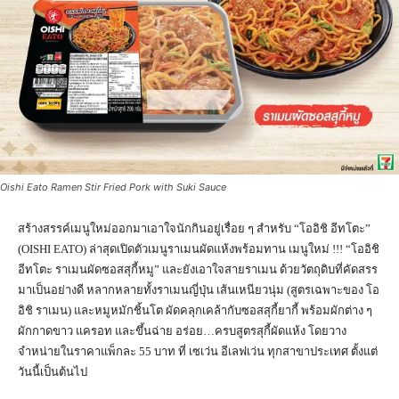
Oishi Eato Ramen Stir Fried Pork with Suki Sauce
สร้างสรรค์เมนูใหม่ออกมาเอาใจนักกินอยู่เรื่อย ๆ สำหรับ “โออิชิ อีทโตะ”
(OISHI EATO) ล่าสุดเปิดตัวเมนูราเมนผัดแห้งพร้อมทาน เมนูใหม่ !!! “โออิชิ
อีทโตะ ราเมนผัดซอสสุกี้หมู” และยังเอาใจสายราเมน ด้วยวัตถุดิบที่คัดสรร
มาเป็นอย่างดี หลากหลายทั้งราเมนญี่ปุ่น เส้นเหนียวนุ่ม (สูตรเฉพาะของ โอ
อิชิ ราเมน) และหมูหมักชิ้นโต ผัดคลุกเคล้ากับซอสสุกี้ยากี้ พร้อมผักต่าง ๆ
ผักกาดขาว แครอท และขึ้นฉ่าย อร่อย…ครบสูตรสุกี้ผัดแห้ง โดยวาง
จำหน่ายในราคาแพ็กละ 55 บาท ที่ เซเว่น อีเลฟเว่น ทุกสาขาประเทศ ตั้งแต่
วันนี้เป็นต้นไป