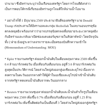
ปานามา ซึ่งอิหร่านระบุว่าเป็นเรือของสหรัฐฯ โดยการโจมตีดังกล่าว
เป็นการตอบโต้กรณีเรือของอิหร่านถูกโจมตีใกล้น่านน้ำโอมาน
* อย่างไรก็ดี 1 มิถุนายน 2569 ประธานาธิบดีของสหรัฐฯ นาย Donald
Trump เร่งประสานให้อิสราเอลและกลุ่ม Hezbollah ในเลบานอนบรรลุข้อ
ตกลงหยุดยิง พร้อมกล่าวว่าอาจบรรลุข้อตกลงเพื่อขยายระยะเวลาหยุดยิง
กับอิหร่านและกลับมาเปิดช่องแคบฮอร์มุซภายในสัปดาห์หน้า โดยปัจจุบัน
ทั้ง 2 ฝ่าย ยังอยู่ระหว่างเจรจารายละเอียดของบันทึกความเข้าใจ
(Memorandum of Understanding: MOU)
* Kpler รายงานสหรัฐฯ ส่งออกน้ำมันดิบในเดือนพฤษภาคม 2569 เพิ่มขึ้น
0.4 ล้านบาร์เรลต่อวัน เมื่อเทียบกับเดือนก่อน อยู่ที่ 5.6 ล้านบาร์เรลต่อวัน
สูงสุดเป็นประวัติการณ์ โดยส่วนใหญ่ส่งออกสู่เอเชียและยุโรป เนื่องจาก
สงครามในตะวันออกกลางทำให้ผู้ค้าในเอเชียและยุโรปนำเข้าน้ำมันดิบ
จากสหรัฐฯ ทดแทนน้ำมันดิบจากตะวันออกกลาง
* Reuters รายงานเวเนซุเอลาส่งออกน้ำมันดิบและน้ำมันสำเร็จรูปในเดือน
พฤษภาคม 2569 เพิ่มขึ้น 0.7% เมื่อเทียบกับเดือนก่อน อยู่ที่ 1.25 ล้าน
บาร์เรลต่อวัน เพิ่มขึ้นติดต่อกันเป็นเดือนที่ 3 โดยส่วนใหญ่ส่งออกสู่สหรัฐฯ