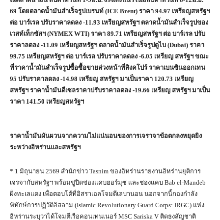
69 โดยตลาดน้ำมันสำเร็จรูปเบรนท์ (ICE Brent) ราคา 94.97 เหรียญสหรัฐฯ
ต่อ บาร์เรล ปรับราคาลดลง -11.93 เหรียญสหรัฐฯ ตลาดน้ำมันสำเร็จรูปของ
เวสท์เท็กซัสฯ (NYMEX WTI) ราคา 89.71 เหรียญสหรัฐฯ ต่อ บาร์เรล ปรับ
ราคาลดลง -11.09 เหรียญสหรัฐฯ ตลาดน้ำมันสำเร็จรูปดูไบ (Dubai) ราคา
99.75 เหรียญสหรัฐฯ ต่อ บาร์เรล ปรับราคาลดลง -6.05 เหรียญ สหรัฐฯ ขณะ
ที่ราคาน้ำมันสำเร็จรูปซื้อซื้อขายล่วงหน้าที่สิงคโปร์ ราคาเบนซินออกเทน
95 ปรับราคาลดลง -14.98 เหรียญ สหรัฐฯ มาเป็นราคา 120.73 เหรียญ
สหรัฐฯ ราคาน้ำมันดีเซลราคาปรับราคาลดลง -19.66 เหรียญ สหรัฐฯ มาเป็น
ราคา 141.50 เหรียญสหรัฐฯ
ราคาน้ำมันผันผวนจากความไม่แน่นอนของการเจราจาข้อตกลงหยุดยิง
ระหว่างอิหร่านและสหรัฐฯ
* 1 มิถุนายน 2569 สำนักข่าว Tasnim ของอิหร่านรายงานอิหร่านยุติการ
เจรจากับสหรัฐฯ พร้อมขู่ปิดช่องแคบฮอร์มุซ และช่องแคบ Bab el-Mandeb
ฝั่งทะเลแดง เพื่อตอบโต้ที่อิสราเอลโจมตีเลบานอน นอกจากนี้กองกำลัง
พิทักษ์การปฏิวัติอิสลาม (Islamic Revolutionary Guard Corps: IRGC) แห่ง
อิหร่านระบุว่าได้โจมตีเรือคอนเทนเนอร์ MSC Sariska V ติดธงสัญชาติ