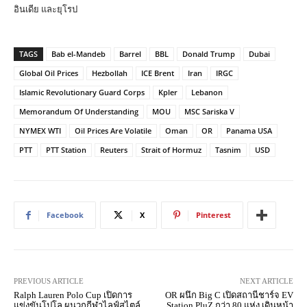
อินเดีย และยุโรป
TAGS
Bab el-Mandeb
Barrel
BBL
Donald Trump
Dubai
Global Oil Prices
Hezbollah
ICE Brent
Iran
IRGC
Islamic Revolutionary Guard Corps
Kpler
Lebanon
Memorandum Of Understanding
MOU
MSC Sariska V
NYMEX WTI
Oil Prices Are Volatile
Oman
OR
Panama USA
PTT
PTT Station
Reuters
Strait of Hormuz
Tasnim
USD
Facebook
X
Pinterest
PREVIOUS ARTICLE
NEXT ARTICLE
Ralph Lauren Polo Cup เปิดการ
OR ผนึก Big C เปิดสถานีชาร์จ EV
แข่งขันโปโล ผนวกกีฬาไลฟ์สไตล์
Station PluZ กว่า 80 แห่ง เดินหน้า