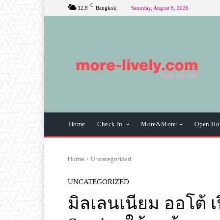
C
32.8
Bangkok
Saturday, August 8, 2026
Home
Check In
More&More
Open Ho
Home
Uncategorized
UNCATEGORIZED
มิลเลนเนียม ออโต้ เ