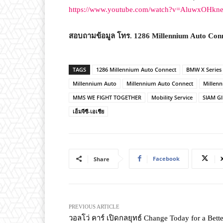
https://www.youtube.com/watch?v=AluwxOHkn
สอบถามข้อมูล โทร
. 1286 Millennium Auto Con
TAGS
1286 Millennium Auto Connect
BMW X Series
Millennium Auto
Millennium Auto Connect
Millen
MMS WE FIGHT TOGETHER
Mobility Service
SIAM G
เอ็มจีซี-เอเชีย
Facebook
Share
PREVIOUS ARTICLE
วอลโว่ คาร์ เปิดกลยุทธ์ Change Today for a Bette