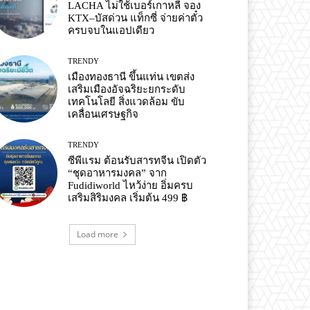
LACHA ไม่ใช้เบอร์เกาหลี จอง
KTX–บัสด่วน แท็กซี่ จ่ายค่าตั๋ว
ครบจบในแอปเดียว
TRENDY
เมืองทองธานี ขึ้นแท่น เขตส่ง
เสริมเมืองอัจฉริยะยกระดับ
เทคโนโลยี สิ่งแวดล้อม ขับ
เคลื่อนเศรษฐกิจ
TRENDY
ซีพีแรม ต้อนรับสารทจีน เปิดตัว
“ชุดอาหารมงคล” จาก
Fudidiworld ไหว้ง่าย อิ่มครบ
เสริมสิริมงคล เริ่มต้น 499 ฿
Load more