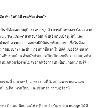
 กับ โมบิลิตี้ เซอร์วิส ล้ำสมัย
ุบัน ที่ส่งผลต่อพฤติกรรมของลูกค้า การเดินทางอาจไม่สะดวก
ery Test Drive’ สำหรับรถยนต์ บีเอ็มดับเบิลยู, มินิ และ
ผ่านทำความสะอาดอย่างพิถีพิถัน พร้อมอบฆ่าเชื้อในห้อง
าลัย, เบาะ และอื่นๆ ก่อนนำขึ้นรถ โมบิลิตี้ เซอร์วิส ขนาด
ปิดทึบรอบด้าน ล้ำสมัยด้วยการเปิด-ปิดแยกอิสระ ควบคุมด้วย
ดห่วงเรื่องรถไม่สะอาดหรือการปนเปื้อน ก่อนนำส่งให้
พระรามที่ 4, ลาดพร้าว, พระรามที่ 3, สยามพารากอน และ
, ภูเก็ต, หาดใหญ่ และเซ็นทรัล สุราษฎร์ธานี
 มิลเลนเนียม ออโต้ กรุ๊ป ขับร้องโดย ว่าน ธนกฤต ได้ที่