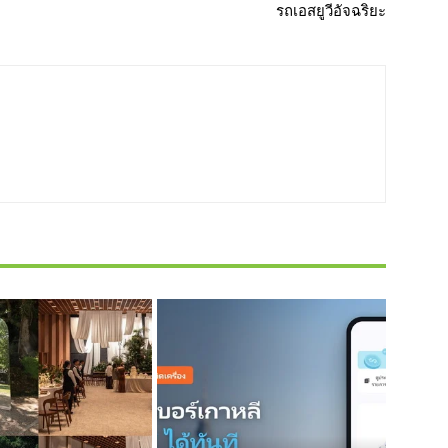
รถเอสยูวีอัจฉริยะ