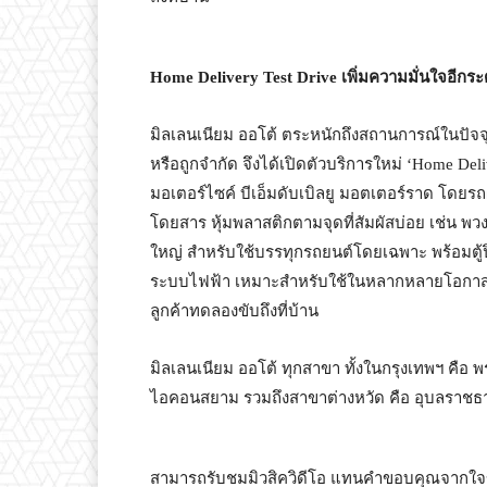
Home Delivery Test Drive เพิ่มความมั่นใจอีกระดับ
มิลเลนเนียม ออโต้ ตระหนักถึงสถานการณ์ในปัจจ
หรือถูกจำกัด จึงได้เปิดตัวบริการใหม่ ‘Home Deliv
มอเตอร์ไซค์ บีเอ็มดับเบิลยู มอตเตอร์ราด โดยรถ
โดยสาร หุ้มพลาสติกตามจุดที่สัมผัสบ่อย เช่น พวงม
ใหญ่ สำหรับใช้บรรทุกรถยนต์โดยเฉพาะ พร้อมตู้
ระบบไฟฟ้า เหมาะสำหรับใช้ในหลากหลายโอกาส หม
ลูกค้าทดลองขับถึงที่บ้าน
มิลเลนเนียม ออโต้ ทุกสาขา ทั้งในกรุงเทพฯ คือ 
ไอคอนสยาม รวมถึงสาขาต่างหวัด คือ อุบลราชธานี
สามารถรับชมมิวสิควิดีโอ แทนคำขอบคุณจากใจของ