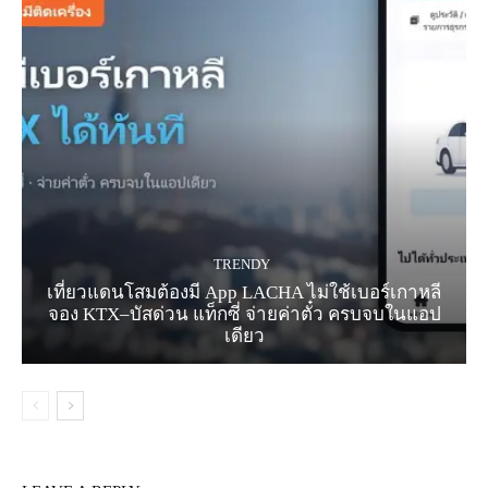
TRENDY
เที่ยวแดนโสมต้องมี App LACHA ไม่ใช้เบอร์เกาหลี
จอง KTX–บัสด่วน แท็กซี่ จ่ายค่าตั๋ว ครบจบในแอป
เดียว