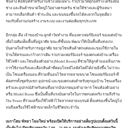
ชั้นล่าง คือพื้นที่สำหรับงานช่างโดยเฉพาะ รวบรวมวัสดุก่อสร้าง เครื่องมือ
ช่าง และสินค้าขนาดใหญ่ไว้อย่างครบครัน ช่วยให้ช่างและผู้รับเหมา
สามารถเลือกสินค้า ชำระเงิน และขนของขึ้นรถได้สะดวกในจุดเดียว
รองรับทั้งงานก่อสร้าง งานระบบ และงานต่อเติมทุกประเภท
อีกกลุ่ม คือ เจ้าของบ้าน-ลูกค้าวัยทำงาน ที่มองหาเฟอร์นิเจอร์ ของแต่งบ้าน
เพื่อไปเติมเต็มพื้นที่อยู่อาศัย ขณะที่ชั้นบน พัฒนาให้เป็นพื้นที่แห่งแรง
บันดาลใจสำหรับการอยู่อาศัย ขยายโซนสินค้าตกแต่งและของใช้ภายใน
บ้านให้ครบและกว้างกว่าเดิม รวบรวมเฟอร์นิเจอร์ ของตกแต่งบ้าน เครื่อง
ใช้ไฟฟ้า และโซนห้องตัวอย่าง (Model Room) ที่ช่วยให้ลูกค้ามองเห็นภาพ
การใช้งานจริงและเลือกสินค้าที่ตอบโจทย์ไลฟ์สไตล์ได้ง่ายยิ่งขึ้น ไม่ว่าจะ
เป็น โซนเครื่องนอน-ที่รวมที่นอนไว้หลากหลายขนาด โซนเฟอร์นิเจอร์-ที่
คัดสรรทั้งชุดรับแขก อุปกรณ์ และของตกแต่งสำหรับทุกมุมบ้าน โซนเครื่อง
ครัวและอุปกรณ์สำหรับคนที่อยากอัปเกรดมุมทำอาหาร โซนห้องตัวอย่าง
หรือ Model Room ซึ่งเป็นพื้นที่แรงบันดาลใจในการตกแต่งจริง รวมถึงร้าน
The Power ที่รวมเครื่องใช้ไฟฟ้าไว้หลากหลายแบรนด์ ตั้งแต่ของชิ้นใหญ่ไป
จนถึงเครื่องใช้ไฟฟ้าขนาดเล็กในชีวิตประจำวัน
เมกาโฮม พัทยา โฉมใหม่ พร้อมเปิดให้บริการอย่างเต็มรูปแบบตั้งแต่วันนี้
เป็นต้นไป เปิดบริการทุกวัน 7.00 – 21.00 น. บนทำเลเดิมติดถนนสุขุมวิท