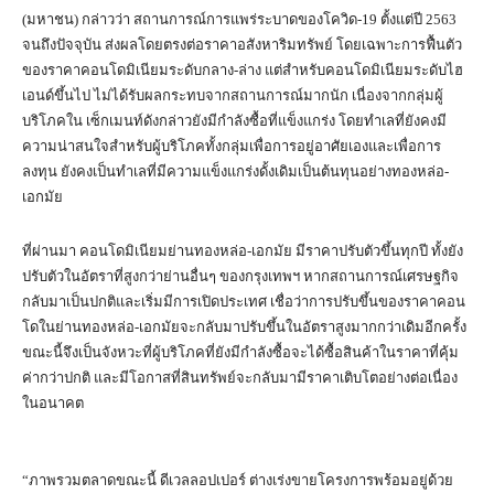
(มหาชน) กล่าวว่า สถานการณ์การแพร่ระบาดของโควิด-19 ตั้งแต่ปี 2563
จนถึงปัจจุบัน ส่งผลโดยตรงต่อราคาอสังหาริมทรัพย์ โดยเฉพาะการฟื้นตัว
ของราคาคอนโดมิเนียมระดับกลาง-ล่าง แต่สำหรับคอนโดมิเนียมระดับไฮ
เอนด์ขึ้นไป ไม่ได้รับผลกระทบจากสถานการณ์มากนัก เนื่องจากกลุ่มผู้
บริโภคใน เซ็กเมนท์ดังกล่าวยังมีกำลังซื้อที่แข็งแกร่ง โดยทำเลที่ยังคงมี
ความน่าสนใจสำหรับผู้บริโภคทั้งกลุ่มเพื่อการอยู่อาศัยเองและเพื่อการ
ลงทุน ยังคงเป็นทำเลที่มีความแข็งแกร่งดั้งเดิมเป็นต้นทุนอย่างทองหล่อ-
เอกมัย
ที่ผ่านมา คอนโดมิเนียมย่านทองหล่อ-เอกมัย มีราคาปรับตัวขึ้นทุกปี ทั้งยัง
ปรับตัวในอัตราที่สูงกว่าย่านอื่นๆ ของกรุงเทพฯ หากสถานการณ์เศรษฐกิจ
กลับมาเป็นปกติและเริ่มมีการเปิดประเทศ เชื่อว่าการปรับขึ้นของราคาคอน
โดในย่านทองหล่อ-เอกมัยจะกลับมาปรับขึ้นในอัตราสูงมากกว่าเดิมอีกครั้ง
ขณะนี้จึงเป็นจังหวะที่ผู้บริโภคที่ยังมีกำลังซื้อจะได้ซื้อสินค้าในราคาที่คุ้ม
ค่ากว่าปกติ และมีโอกาสที่สินทรัพย์จะกลับมามีราคาเติบโตอย่างต่อเนื่อง
ในอนาคต
“ภาพรวมตลาดขณะนี้ ดีเวลลอปเปอร์ ต่างเร่งขายโครงการพร้อมอยู่ด้วย