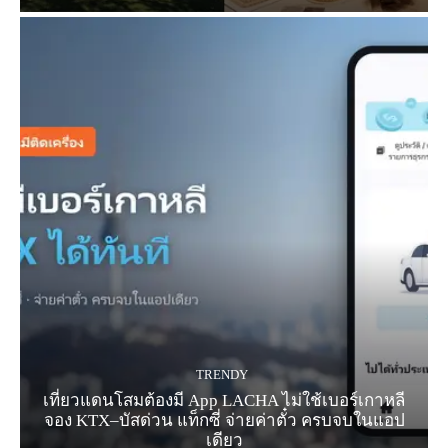
TRENDY
เที่ยวแดนโสมต้องมี App LACHA ไม่ใช้เบอร์เกาหลี
จอง KTX–บัสด่วน แท็กซี่ จ่ายค่าตั๋ว ครบจบในแอป
เดียว