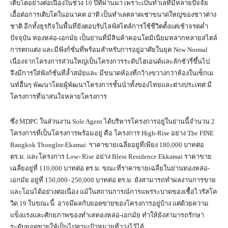
เติบโตอย่างต่อเนื่องในช่วง 10 ปีที่ผ่านมา เพราะเป็นทำเลที่มีหลายปัจจัย
เอื้อต่อการเติบโตในอนาคต อาทิ เป็นทำเลตลาดเช่าขนาดใหญ่ของชาวต่าง
ชาติ อีกทั้งธุรกิจในพื้นที่ยังตอบรับไลฟ์สไตล์การใช้ชีวิตตั้งแต่เช้าจรดค่ำ
ปัจจุบัน ทองหล่อ-เอกมัย เป็นย่านที่มีสินค้าคอนโดมิเนียมหลากหลายสไตล์
การตกแต่ง และมีฟังก์ชั่นที่พร้อมสำหรับการอยู่อาศัยในยุค New Normal
เนื่องจากโครงการส่วนใหญ่เป็นโครงการระดับไฮเอนด์และลักชัวรี่ขึ้นไป
จึงมีการใส่ฟังก์ชั่นที่ล้ำสมัยและ มีขนาดห้องที่กว้างขวางกว่าห้องในเซ็กเม
นท์อื่นๆ พัฒนาโดยผู้พัฒนาโครงการชั้นนำทั้งของไทยและต่างประเทศ มี
โครงการที่น่าสนใจหลายโครงการ
ซึ่ง MDPC ในส่วนงาน Sole Agent ได้บริหารโครงการอยู่ในย่านนี้จำนวน 2
โครงการที่เป็นโครงการพร้อมอยู่ คือ โครงการ High-Rise อย่าง The FINE
Bangkok Thonglor-Ekamai ราคาขายเฉลี่ยอยู่ที่เพียง 180,000 บาทต่อ
ตร.ม. และโครงการ Low- Rise อย่าง Bless Residence Ekkamai ราคาขาย
เฉลี่ยอยู่ที่ 110,000 บาทต่อ ตร.ม. ขณะที่ราคาขายเฉลี่ยในย่านทองหล่อ-
เอกมัย อยู่ที่ 150,000–250,000 บาทต่อ ตร.ม. ยังสามารถทำผลงานการขาย
และโอนได้อย่างต่อเนื่อง แม้ในสถานการณ์การแพร่ระบาดของเชื้อไวรัสโค
วิด 19 ในขณะนี้ อาจมีผลกับยอดขายของโครงการอยู่บ้าง แต่ด้วยความ
แข็งแรงและศักยภาพของทำเลทองหล่อ-เอกมัย ทำให้ยังสามารถรักษา
ระดับยอดขายให้เป็นไปตามเป้าหมายที่วางไว้ได้