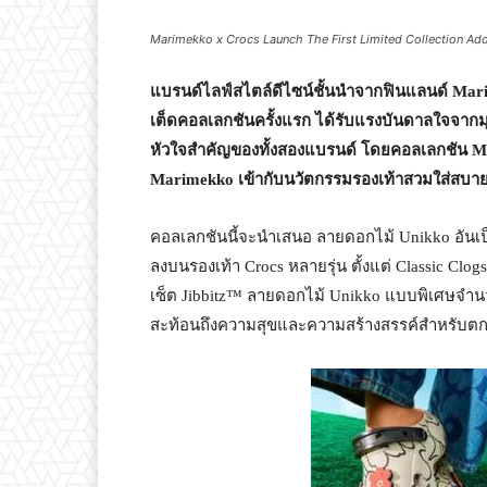
Marimekko x Crocs Launch The First Limited Collection Ad
แบรนด์ไลฟ์สไตล์ดีไซน์ชั้นนำจากฟินแลนด์
Mar
เต็ดคอลเลกชันครั้งแรก ได้รับแรงบันดาลใจจา
หัวใจสำคัญของทั้งสองแบรนด์ โดยคอลเลกชัน
M
Marimekko
เข้ากับนวัตกรรมรองเท้าสวมใส่สบาย
คอลเลกชันนี้จะนำเสนอ ลายดอกไม้ Unikko อัน
ลงบนรองเท้า Crocs หลายรุ่น ตั้งแต่ Classic Clogs
เซ็ต Jibbitz™ ลายดอกไม้ Unikko แบบพิเศษจำนวน
สะท้อนถึงความสุขและความสร้างสรรค์สำหรั