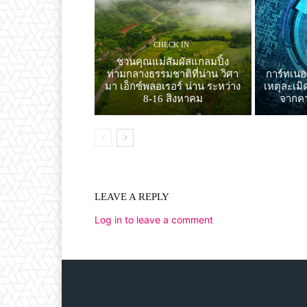
CHECK IN
ชวนคุณแม่สัมผัสแกลมปิ้ง
ท่ามกลางธรรมชาติที่น่าน วิศา
การ์ทเนอ
มา เอ็กซ์พลอเรอร์ น่าน ระหว่าง
เหตุละเมิ
8-16 สิงหาคม
จากคา
LEAVE A REPLY
Log in to leave a comment