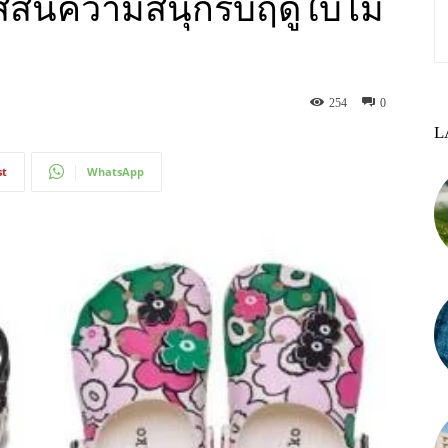
สีสันความสนุกรับฤดูใบไม้
254
0
L
st
WhatsApp