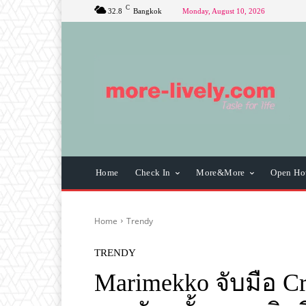
C
32.8
Bangkok
Monday, August 10, 2026
Home
Check In
More&More
Open Ho
Home
Trendy
TRENDY
Marimekko จับมือ Cr