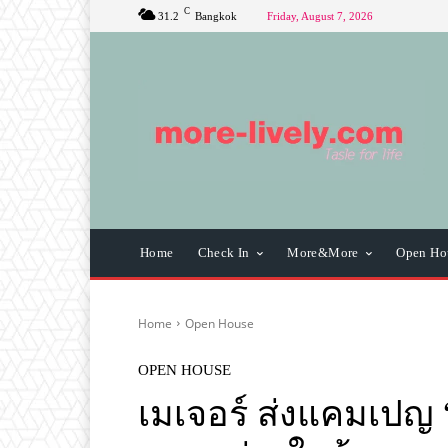
C
31.2
Bangkok
Friday, August 7, 2026
Home
Check In
More&More
Open Ho
Home
Open House
OPEN HOUSE
เมเจอร์ ส่งแคมเปญ 