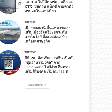
LACHA ไม่ใช้เบอร์เกาหลี จอง
KTX–บัสด่วน แท็กซี่ จ่ายค่าตั๋ว
ครบจบในแอปเดียว
TRENDY
เมืองทองธานี ขึ้นแท่น เขตส่ง
เสริมเมืองอัจฉริยะยกระดับ
เทคโนโลยี สิ่งแวดล้อม ขับ
เคลื่อนเศรษฐกิจ
TRENDY
ซีพีแรม ต้อนรับสารทจีน เปิดตัว
“ชุดอาหารมงคล” จาก
Fudidiworld ไหว้ง่าย อิ่มครบ
เสริมสิริมงคล เริ่มต้น 499 ฿
Load more