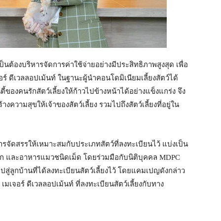
ต้องบริหารจัดการค่าใช้จ่ายอย่างมีประสิทธิภาพสูงสุด เพื่อ
์ ดีเวลลอปเม้นท์ ในฐานะผู้นำคอนโดมิเนียมเลี้ยงสัตว์ได้
ี้ของคนรักสัตว์เลี้ยงให้ก้าวไปข้างหน้าได้อย่างแข็งแกร่ง จึง
งความสุขให้เจ้าของสัตว์เลี้ยง รวมไปถึงสัตว์เลี้ยงที่อยู่ใน
นการจัดสรรให้เหมาะสมกับประเภทสัตว์ที่ลงทะเบียนไว้ แบ่งเป็น
ปียก และอาหารแมวชนิดเม็ด โดยร่วมมือกับนิติบุคคล MDPC
สู่ลูกบ้านที่ได้ลงทะเบียนสัตว์เลี้ยงไว้ โดยแคมเปญดังกล่าว
 เมเจอร์ ดีเวลลอปเม้นท์ ที่ลงทะเบียนสัตว์เลี้ยงกับทาง