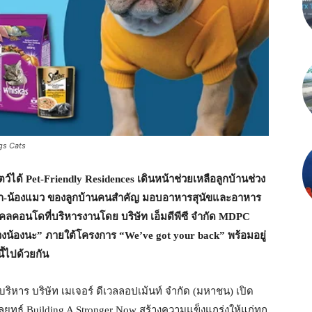
gs Cats
ตว์ได้
Pet-Friendly Residences เดินหน้าช่วยเหลือลูกบ้านช่วง
องหมา-น้องแมว ของลูกบ้านคนสำคัญ มอบอาหารสุนัขและอาหาร
ิบุคคลคอนโดที่บริหารงานโดย บริษัท เอ็มดีพีซี จำกัด MDPC
วงน้องนะ” ภายใต้โครงการ “We’ve got your back” พร้อมอยู่
ี้ไปด้วยกัน
ิหาร บริษัท เมเจอร์ ดีเวลลอปเม้นท์ จำกัด (มหาชน) เปิด
ุทธ์ Building A Stronger Now สร้างความแข็งแกร่งให้แก่ทุก