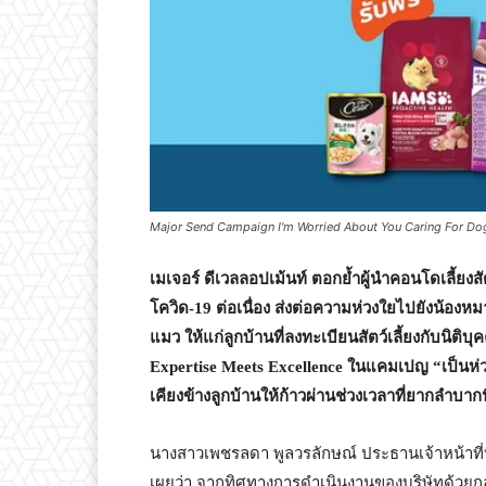
Major Send Campaign I'm Worried About You Caring For Do
เมเจอร์ ดีเวลลอปเม้นท์ ตอกย้ำผู้นำคอนโดเลี้ยงสั
โควิด-19 ต่อเนื่อง ส่งต่อความห่วงใยไปยังน้
แมว ให้แก่ลูกบ้านที่ลงทะเบียนสัตว์เลี้ยงกับนิต
Expertise Meets Excellence ในแคมเปญ “เป็นห่
เคียงข้างลูกบ้านให้ก้าวผ่านช่วงเวลาที่ยากลำบากน
นางสาวเพชรลดา พูลวรลักษณ์ ประธานเจ้าหน้าที่บร
เผยว่า จากทิศทางการดำเนินงานของบริษัทด้วยกลย