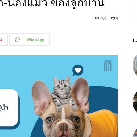
-น้องแมว ของลูกบ้าน
404
0
st
WhatsApp
L