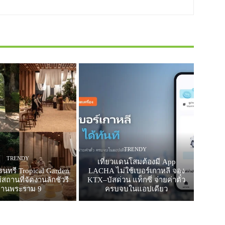
TRENDY
TRENDY
เที่ยวแดนโสมต้องมี App
รนทรี Tropical Garden
LACHA ไม่ใช้เบอร์เกาหลี จอง
สถานที่จัดงานลักชัวรี
KTX–บัสด่วน แท็กซี่ จ่ายค่าตั๋ว
ย่านพระราม 9
ครบจบในแอปเดียว