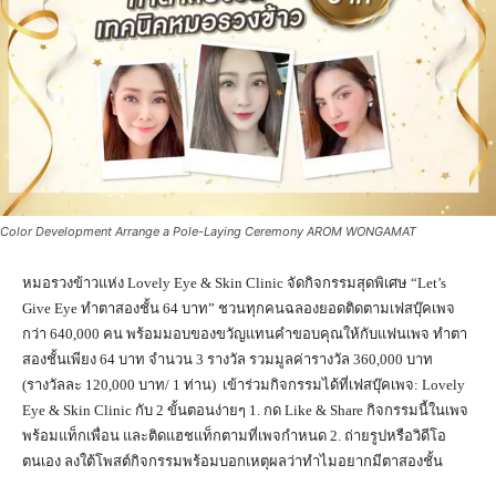
Color Development Arrange a Pole-Laying Ceremony AROM WONGAMAT
หมอรวงข้าวแห่ง Lovely Eye & Skin Clinic จัดกิจกรรมสุดพิเศษ “Let’s
Give Eye ทำตาสองชั้น 64 บาท” ชวนทุกคนฉลองยอดติดตามเฟสบุ๊คเพจ
กว่า 640,000 คน พร้อมมอบของขวัญแทนคำขอบคุณให้กับแฟนเพจ ทำตา
สองชั้นเพียง 64 บาท จำนวน 3 รางวัล รวมมูลค่ารางวัล 360,000 บาท
(รางวัลละ 120,000 บาท/ 1 ท่าน) เข้าร่วมกิจกรรมได้ที่เฟสบุ๊คเพจ: Lovely
Eye & Skin Clinic กับ 2 ขั้นตอนง่ายๆ 1. กด Like & Share กิจกรรมนี้ในเพจ
พร้อมแท็กเพื่อน และติดแฮชแท็กตามที่เพจกำหนด 2. ถ่ายรูปหรือวิดีโอ
ตนเอง ลงใต้โพสต์กิจกรรมพร้อมบอกเหตุผลว่าทำไมอยากมีตาสองชั้น