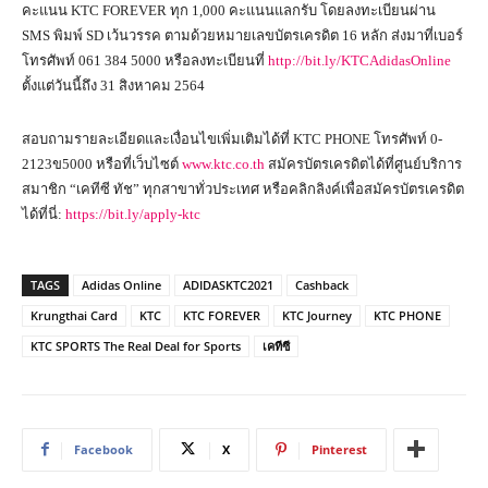
คะแนน KTC FOREVER ทุก 1,000 คะแนนแลกรับ โดยลงทะเบียนผ่าน
SMS พิมพ์ SD เว้นวรรค ตามด้วยหมายเลขบัตรเครดิต 16 หลัก ส่งมาที่เบอร์
โทรศัพท์ 061 384 5000 หรือลงทะเบียนที่
http://bit.ly/KTCAdidasOnline
ตั้งแต่วันนี้ถึง 31 สิงหาคม 2564
สอบถามรายละเอียดและเงื่อนไขเพิ่มเติมได้ที่ KTC PHONE โทรศัพท์ 0-
2123ข5000 หรือที่เว็บไซต์
www.ktc.co.th
สมัครบัตรเครดิตได้ที่ศูนย์บริการ
สมาชิก “เคทีซี ทัช” ทุกสาขาทั่วประเทศ หรือคลิกลิงค์เพื่อสมัครบัตรเครดิต
ได้ที่นี่:
https://bit.ly/apply-ktc
TAGS
Adidas Online
ADIDASKTC2021
Cashback
Krungthai Card
KTC
KTC FOREVER
KTC Journey
KTC PHONE
KTC SPORTS The Real Deal for Sports
เคทีซี
Facebook
X
Pinterest