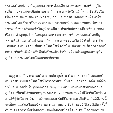
ประเทศไทยยังคงเป็นศูนย์กลางการท่องเที่ยวทางทะเลของเอเชียอยู่ไม่
เปลี่ยนแปลง แม้จะเกิดสถานการณ์การระบาดโควิด-19 ก็ตาม ชื่อเสียงใน
เรื่องความงดงามของชายหาด หมู่เกาะและท้องทะเลนอกชายฝั่ง ทำให้
ประเทศไทย ยังคงเป็นจุดหมายปลายทางยอดนิยมของการแล่นเรือของ
บรรดาเจ้าของเรือยอช์ทในภูมิภาคนี้และสำหรับนักท่องเที่ยวที่จะมาล่อง
เรือจากทั่วทุกมุมโลก โดยอุตสาหกรรมการท่องเที่ยวทางทะเลไทยมีมูลค่า
หลายพันล้านบาทในช่วงก่อนเกิดการระบาดของโควิด-19 ดังนั้น การจัด
ไทยแลนด์ อินเตอร์เนชั่นแนล โบ้ท โชว์ ครั้งนี้ จะมีส่วนช่วยให้ภาคธุรกิจนี้
กลับมาเริ่มฟื้นตัวอีกครั้ง อีกทั้งยังจะเป็นตัวขับเคลื่อนสำคัญต่อเศรษฐกิจ
ภูเก็ตและประเทศไทยในอนาคตอีกด้วย
นายกูลู ลาวานี ประธานบริหาร รอยัล ภูเก็ต มารีน่า กล่าวว่า “ไทยแลนด์
อินเตอร์เนชั่นแนล โบ้ท โชว์ ได้วางตำแหน่งในฐานะลักชัวรี ไลฟ์สไตล์อีเว้
นท์ และจะจัดขึ้นใน
ศูนย์
จัด
การ
ประชุมและ
สัมมนานานาชาติของรอยัล
ภูเก็ต มารีน่าที่ได้รับมาตรฐาน SHA Plus+ การจัดงานครั้งนี้ได้เริ่มโปรโมท
งานให้รู้จักในวงกว้างและมีกระแสตอบรับที่ดีมาก และเป็นที่น่ายินดีที่งานนี้
จะเป็นงานแสดงเรือยอช์ทรายการแรกของเอเชียในรอบ 2 ปีเลยทีเดียว ทั้งนี้
ดีมานด์ของการซื้อเรือยอช์ทยังคงมีอยู่ต่อเนื่อง โดยจะเห็นได้ว่ายอดขาย