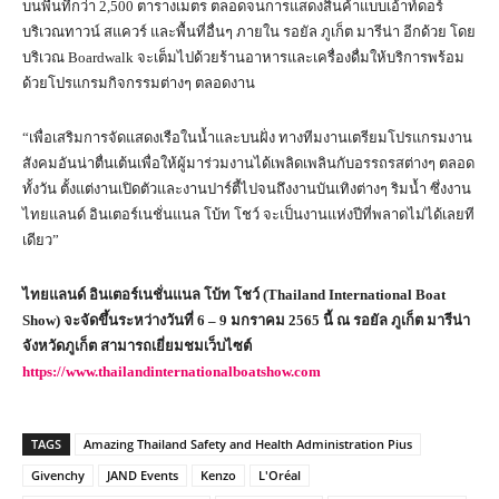
บนพื้นที่กว่า 2,500 ตารางเมตร ตลอดจนการแสดงสินค้าแบบเอ้าท์ดอร์
บริเวณทาวน์ สแควร์ และพื้นที่อื่นๆ ภายใน รอยัล ภูเก็ต มารีน่า อีกด้วย โดย
บริเวณ Boardwalk จะเต็มไปด้วยร้านอาหารและเครื่องดื่มให้บริการพร้อม
ด้วยโปรแกรมกิจกรรมต่างๆ ตลอดงาน
“เพื่อเสริมการจัดแสดงเรือในน้ำและบนฝั่ง ทางทีมงานเตรียมโปรแกรมงาน
สังคมอันน่าตื่นเต้นเพื่อให้ผู้มาร่วมงานได้เพลิดเพลินกับอรรถรสต่างๆ ตลอด
ทั้งวัน ตั้งแต่งานเปิดตัวและงานปาร์ตี้ไปจนถึงงานบันเทิงต่างๆ ริมน้ำ ซึ่งงาน
ไทยแลนด์ อินเตอร์เนชั่นแนล โบ้ท โชว์ จะเป็นงานแห่งปีที่พลาดไม่ได้เลยที
เดียว”
ไทยแลนด์ อินเตอร์เนชั่นแนล โบ้ท โชว์ (
Thailand International Boat
Show
)
จะจัดขึ้นระหว่างวันที่ 6 – 9 มกราคม 2565 นี้ ณ รอยัล ภูเก็ต มารีน่า
จังหวัดภูเก็ต สามารถเยี่ยมชมเว็บไซต์
https://www.thailandinternationalboatshow.com
TAGS
Amazing Thailand Safety and Health Administration Pius
Givenchy
JAND Events
Kenzo
L'Oréal