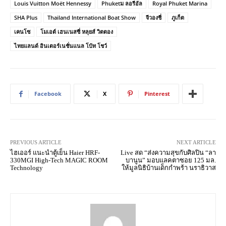
Louis Vuitton Moët Hennessy
Phuketม ลอรีอัล
Royal Phuket Marina
SHA Plus
Thailand International Boat Show
จีวองชี่
ภูเก็ต
เคนโซ
โมเอต์ เฮนเนสซี่ หลุยส์ วิตตอง
ไทยแลนด์ อินเตอร์เนชั่นแนล โบ้ท โชว์
Facebook
X
Pinterest
PREVIOUS ARTICLE
NEXT ARTICLE
ไฮเออร์ แนะนำตู้เย็น Haier HRF-
Live สด “ส่งความสุขกับศิลปิน “ลา
330MGI High-Tech MAGIC ROOM
บานูน” มอบแลคตาซอย 125 มล.
Technology
ให้มูลนิธิบ้านเด็กกำพร้า นราธิวาส