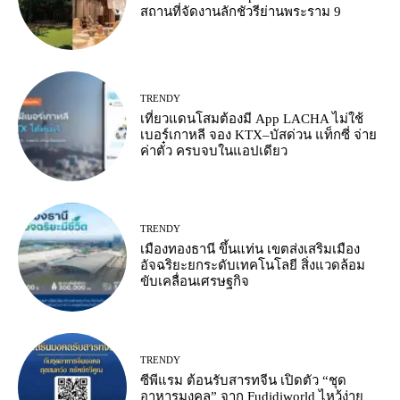
สถานที่จัดงานลักชัวรีย่านพระราม 9
TRENDY
เที่ยวแดนโสมต้องมี App LACHA ไม่ใช้
เบอร์เกาหลี จอง KTX–บัสด่วน แท็กซี่ จ่าย
ค่าตั๋ว ครบจบในแอปเดียว
TRENDY
เมืองทองธานี ขึ้นแท่น เขตส่งเสริมเมือง
อัจฉริยะยกระดับเทคโนโลยี สิ่งแวดล้อม
ขับเคลื่อนเศรษฐกิจ
TRENDY
ซีพีแรม ต้อนรับสารทจีน เปิดตัว “ชุด
อาหารมงคล” จาก Fudidiworld ไหว้ง่าย