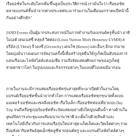
เรือยอช์ทในระดับโลกเพิ่มขึ้นสูงเป็นประวัติการณ์ เรามั่นใจว่า เรือยอช์ท
หลายแบรนด์ชั้นนำจากต่างประเทศจะมาร่วมงานในเดือนมกราคมปีหน้านี้
กันอย่างคึกคัก”
JAND Events เป็นผู้มากประสบการณ์ในการทำงานกับแบรนด์หรูชั้นนำ อาทิ
โมเอต์ เฮนเนสซี่ หลุยส์ วิตตอง (Louis Vuitton Moët Hennessy-LVMH) ล
อรีอัล (L’Oréal) จีวองชี่ (Givenchy) เคนโซ (Kenzo) และอื่นๆ อีกมากมาย
โดยมุ่งมั่นวางแผนการจัดงานครั้งนี้เพื่อสร้างจุดยืนให้ภูเก็ตเป็นฮับของการ
แล่นเรือและไลฟ์สไตล์แห่งเอเชีย รวมถึงจัดแสดงศักยภาพของภูเก็ตสู่
สายตาชาวโลก ในรูปแบบและกิจกรรมต่างๆ ในแบบที่ไม่เคยมีมาก่อน
ภายในงานจะมีการแสดงเรือยอช์ทรุ่นล่าสุดที่จะมาเปิดตัวในงานโดย
แบรนด์เรือยอช์ทชั้นนำจากทั่วโลก การแสดงเรือยอช์ททุกขนาดทั้งแบบ
มอเตอร์ ยอช์ทและเซลลิ่งยอช์ท เรือใบเล็ก เรือยอช์ทท่องเที่ยวแบบ Day
Trip จนถึงเรือซูเปอร์ยอช์ทที่จะจัดแสดงอย่างยิ่งใหญ่บนผืนน้ำ ทางด้านใน
ศูนย์
จัดการ
ประชุมและ
สัมมนานานาชาติ จะเต็มไปด้วยสินค้าและ
เทคโนโลยีเกี่ยวกับการแล่นเรือรุ่นใหม่ล่าสุด แก็ดเจ็ตและวิดเจ็ตต่างๆ รวม
ถึงอสังหาริมทรัพย์สุดเอ็กซ์คลูซีฟ รถยนต์หรู และแบรนด์ไลฟ์สไตล์ต่างๆ