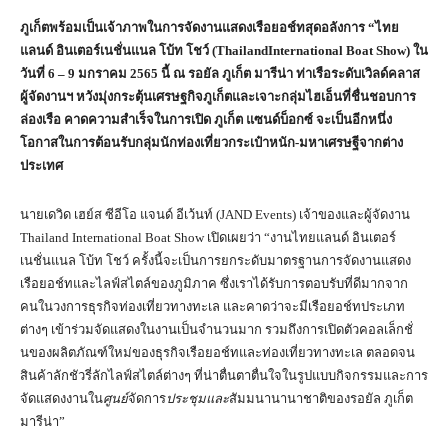
ภูเก็ตพร้อมเป็นเจ้าภาพในการจัดงานแสดงเรือยอช์ทสุดอลังการ “ไทย
แลนด์ อินเตอร์เนชั่นแนล โบ้ท โชว์ (ThailandInternational Boat Show) ใน
วันที่ 6 – 9 มกราคม 2565 นี้ ณ รอยัล ภูเก็ต มารีน่า ท่าเรือระดับเวิลด์คลาส
ผู้จัดงานฯ หวังมุ่งกระตุ้นเศรษฐกิจภูเก็ตและเจาะกลุ่มไฮเอ็นที่ชื่นชอบการ
ล่องเรือ คาดความสำเร็จในการเปิด ภูเก็ต แซนด์บ็อกซ์ จะเป็นอีกหนึ่ง
โอกาสในการต้อนรับกลุ่มนักท่องเที่ยวกระเป๋าหนัก-มหาเศรษฐีจากต่าง
ประเทศ
นายเดวิด เฮย์ส ซีอีโอ แจนด์ อีเว้นท์ (JAND Events) เจ้าของและผู้จัดงาน
Thailand International Boat Show เปิดเผยว่า “งานไทยแลนด์ อินเตอร์
เนชั่นแนล โบ้ท โชว์ ครั้งนี้จะเป็นการยกระดับมาตรฐานการจัดงานแสดง
เรือยอช์ทและไลฟ์สไตล์ของภูมิภาค ซึ่งเราได้รับการตอบรับที่ดีมากจาก
คนในวงการธุรกิจท่องเที่ยวทางทะเล และคาดว่าจะมีเรือยอช์ทประเภท
ต่างๆ เข้าร่วมจัดแสดงในงานเป็นจำนวนมาก รวมถึงการเปิดตัวคอลเล็กชั่
นของผลิตภัณฑ์ใหม่ของธุรกิจเรือยอช์ทและท่องเที่ยวทางทะเล ตลอดจน
สินค้าลักชัวรี่ลักไลฟ์สไตล์ต่างๆ ที่น่าตื่นตาตื่นใจในรูปแบบกิจกรรมและการ
จัดแสดงงานใน
ศูนย์
จัดการ
ประชุมและ
สัมมนานานาชาติของรอยัล ภูเก็ต
มารีน่า”