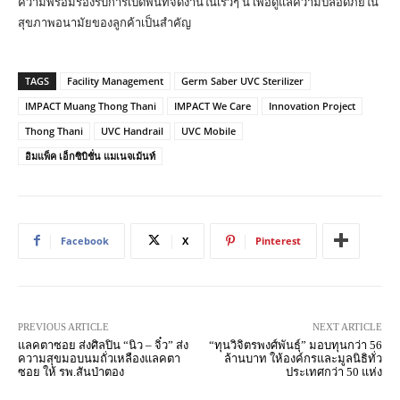
ความพร้อมรองรับการเปิดพื้นที่จัดงานในเร็วๆ นี้ เพื่อดูแลความปลอดภัยใน
สุขภาพอนามัยของลูกค้าเป็นสำคัญ
TAGS
Facility Management
Germ Saber UVC Sterilizer
IMPACT Muang Thong Thani
IMPACT We Care
Innovation Project
Thong Thani
UVC Handrail
UVC Mobile
อิมแพ็ค เอ็กซิบิชั่น แมเนจเม้นท์
Facebook
X
Pinterest
PREVIOUS ARTICLE
NEXT ARTICLE
แลคตาซอย ส่งศิลปิน “นิว – จิ๋ว” ส่ง
“ทุนวิจิตรพงศ์พันธุ์” มอบทุนกว่า 56
ความสุขมอบนมถั่วเหลืองแลคตา
ล้านบาท ให้องค์กรและมูลนิธิทั่ว
ซอย ให้ รพ.สันป่าตอง
ประเทศกว่า 50 แห่ง