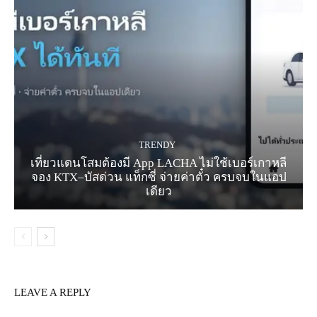
TRENDY
เที่ยวแดนโสมต้องมี App LACHA ไม่ใช้เบอร์เกาหลี
จอง KTX–บัสด่วน แท็กซี่ จ่ายค่าตั๋ว ครบจบในแอป
เดียว
LEAVE A REPLY