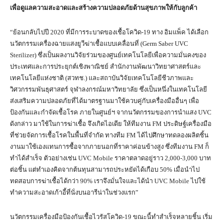
เพื่อดูแลความสะอาดและสร้างความปลอดภัยด้านสุขภาพให้กับลูกค้า
“ย้อนกลับไปปี 2020 ที่มีการระบาดของเชื้อโควิด-19 ทาง อิมแพ็ค ได้เลือก
นวัตกรรมเครื่องฉายแสงยูวีฆ่าเชื้อแบบเคลื่อนที่ (Germ Saber UVC
Sterilizer) ซึ่งเป็นผลงานวิจัยร่วมของศูนย์เทคโนโลยีเพื่อความมั่นคงของ
ประเทศและการประยุกต์เชิงพาณิชย์ สำนักงานพัฒนาวิทยาศาสตร์และ
เทคโนโลยีแห่งชาติ (สวทช.) และสถาบันวิจัยเทคโนโลยีชีวภาพและ
วิศวกรรมพันธุศาสตร์ จุฬาลงกรณ์มหาวิทยาลัย ซึ่งเป็นหนึ่งในเทคโนโลยี
ส่งเสริมความปลอดภัยที่ได้มาตรฐานมาใช้ควบคู่กับเครื่องมืออื่นๆ เพื่อ
ป้องกันและกำจัดเชื้อโรค ภายในศูนย์ฯ จากนวัตกรรมของการนำแสง UVC
ดังกล่าว มาใช้ในการฆ่าเชื้อ จึงเกิดไอเดีย ให้ทีมงาน FM ประดิษฐ์เครื่องมือ
ที่ช่วยจัดการเชื้อโรคในพื้นที่จำกัด ทางทีม FM ได้ไปศึกษาทดลองผลิตชิ้น
งานมาใช้เองแทนการซื้อจากภายนอกที่ราคาค่อนข้างสูง ซึ่งทีมงาน FM ก็
ทำได้สำเร็จ ตัวอย่างเช่น UVC Mobile ราคาตลาดอยู่ราว 2,000-3,000 บาท
ต่อชิ้น แต่ทำเองคิดจากต้นทุนสามารถประหยัดได้เกือบ 50% เมื่อนำไป
ทดสอบการฆ่าเชื้อได้กว่า 90% เราจึงมั่นใจและได้นำ UVC Mobile ไปใช้
ทำความสะอาดเก้าอี้ที่นั่งบนอารีน่าในช่วงแรก”
นวัตกรรมเครื่องมือป้องกันเชื้อไวรัสโควิด-19 ขณะนี้ทำสำเร็จหลายชิ้น เริ่ม