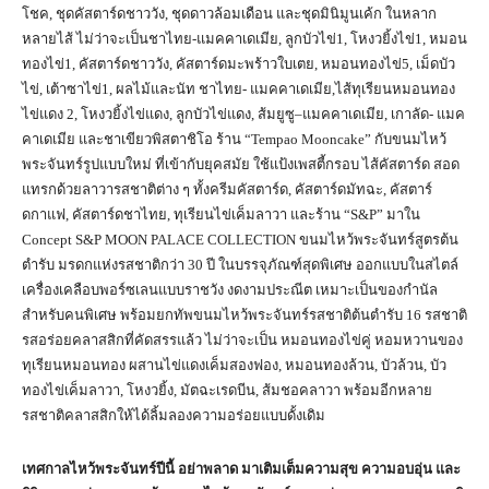
โชค, ชุดคัสตาร์ดชาววัง, ชุดดาวล้อมเดือน และชุดมินิมูนเค้ก ในหลาก
หลายไส้ ไม่ว่าจะเป็นชาไทย-แมคคาเดเมีย, ลูกบัวไข่1, โหงวยิ้งไข่1, หมอน
ทองไข่1, คัสตาร์ดชาววัง, คัสตาร์ดมะพร้าวใบเตย, หมอนทองไข่5, เม็ดบัว
ไข่, เต้าซาไข่1, ผลไม้และนัท ชาไทย- แมคคาเดเมีย,ไส้ทุเรียนหมอนทอง
ไข่แดง 2, โหงวยิ้งไข่แดง, ลูกบัวไข่แดง, ส้มยูซู–แมคคาเดเมีย, เกาลัด- แมค
คาเดเมีย และชาเขียวพิสตาชิโอ ร้าน “Tempao Mooncake” กับขนมไหว้
พระจันทร์รูปแบบใหม่ ที่เข้ากับยุคสมัย ใช้แป้งเพสตี้กรอบ ไส้คัสตาร์ด สอด
แทรกด้วยลาวารสชาติต่าง ๆ ทั้งครีมคัสตาร์ด, คัสตาร์ดมัทฉะ, คัสตาร์
ดกาแฟ, คัสตาร์ดชาไทย, ทุเรียนไข่เค็มลาวา และร้าน “S&P” มาใน
Concept S&P MOON PALACE COLLECTION ขนมไหว้พระจันทร์สูตรต้น
ตำรับ มรดกแห่งรสชาติกว่า 30 ปี ในบรรจุภัณฑ์สุดพิเศษ ออกแบบในสไตล์
เครื่องเคลือบพอร์ซเลนแบบราชวัง งดงามประณีต เหมาะเป็นของกำนัล
สำหรับคนพิเศษ พร้อมยกทัพขนมไหว้พระจันทร์รสชาติต้นตำรับ 16 รสชาติ
รสอร่อยคลาสสิกที่คัดสรรแล้ว ไม่ว่าจะเป็น หมอนทองไข่คู่ หอมหวานของ
ทุเรียนหมอนทอง ผสานไข่แดงเค็มสองฟอง, หมอนทองล้วน, บัวล้วน, บัว
ทองไข่เค็มลาวา, โหงวยิ้ง, มัตฉะเรดบีน, ส้มชอคลาวา พร้อมอีกหลาย
รสชาติคลาสสิกให้ได้ลิ้มลองความอร่อยแบบดั้งเดิม
เทศกาลไหว้พระจันทร์ปีนี้ อย่าพลาด มาเติมเต็มความสุข ความอบอุ่น และ