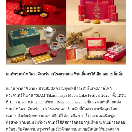
ยกทัพขนมไหว้พระจันทร์จากโรงแรมและร้านเด็ดมาให้เลือกอย่างเต็มอิ่ม
สยาม ทาคาชิมายะ ชวนสัมผัสความสุขเหนือระดับในเทศกาลไหว้
พระจันทร์ในงาน “SIAM Takashimaya Moon Cake Festival 2025” ตั้งแต่วัน
ที่ 13 ก.ย. – 7 ต.ค. 2568 บริเวณ Rose Food Avenue ชั้น G พบกับที่สุดแห่ง
ขนมไหว้พระจันทร์จาก 8 โรงแรมและร้านดัง ที่คัดสรรมาเพื่อคุณโดย
เฉพาะ เริ่มต้นด้วยความคลาสสิกที่ไม่อาจลืมจาก โรงแรมเพนนินซูลา
กรุงเทพฯ กับขนมไหว้พระจันทร์ไส้คัสตาร์ดหอมกรุ่นที่หลายคนเฝ้ารอคอย
หรือจะสัมผัสความหรูหราที่แฝงไว้ด้วยความหมายอันเป็นสิริมงคลจาก