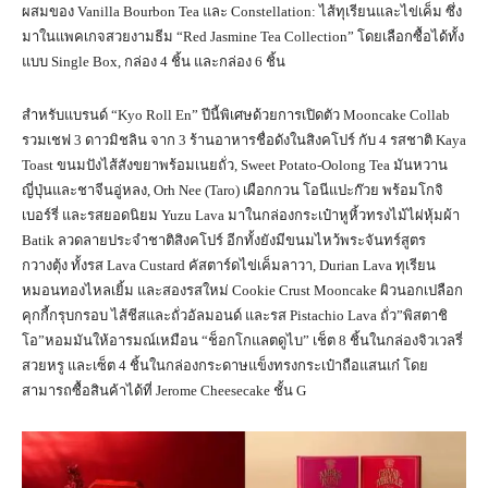
ผสมของ Vanilla Bourbon Tea และ Constellation: ไส้ทุเรียนและไข่เค็ม ซึ่ง
มาในแพคเกจสวยงามธีม “Red Jasmine Tea Collection” โดยเลือกซื้อได้ทั้ง
แบบ Single Box, กล่อง 4 ชิ้น และกล่อง 6 ชิ้น
สำหรับแบรนด์ “Kyo Roll En” ปีนี้พิเศษด้วยการเปิดตัว Mooncake Collab
รวมเชฟ 3 ดาวมิชลิน จาก 3 ร้านอาหารชื่อดังในสิงคโปร์ กับ 4 รสชาติ Kaya
Toast ขนมปังไส้สังขยาพร้อมเนยถั่ว, Sweet Potato-Oolong Tea มันหวาน
ญี่ปุ่นและชาจีนอู่หลง, Orh Nee (Taro) เผือกกวน โอนีแปะก๊วย พร้อมโกจิ
เบอร์รี่ และรสยอดนิยม Yuzu Lava มาในกล่องกระเป๋าหูหิ้วทรงไม้ไผ่หุ้มผ้า
Batik ลวดลายประจำชาติสิงคโปร์ อีกทั้งยังมีขนมไหว้พระจันทร์สูตร
กวางตุ้ง ทั้งรส Lava Custard คัสตาร์ดไข่เค็มลาวา, Durian Lava ทุเรียน
หมอนทองไหลเยิ้ม และสองรสใหม่ Cookie Crust Mooncake ผิวนอกเปลือก
คุกกี้กรุบกรอบ ไส้ชีสและถั่วอัลมอนด์ และรส Pistachio Lava ถั่ว”พิสตาชิ
โอ”หอมมันให้อารมณ์เหมือน “ช็อกโกแลตดูไบ” เช็ต 8 ชิ้นในกล่องจิวเวลรี่
สวยหรู และเซ็ต 4 ชิ้นในกล่องกระดาษแข็งทรงกระเป๋าถือแสนเก๋ โดย
สามารถซื้อสินค้าได้ที่ Jerome Cheesecake ชั้น G