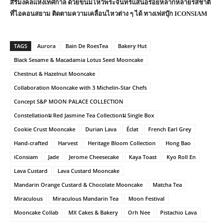
สิริมงคลแห่งเทศกาล ด้วยขนมไหว้พระจันทร์แสนอร่อยหลากหลายรสชาติ
ที่ไอคอนสยาม ติดตามความเคลื่อนไหวต่าง ๆ ได้ ทางเฟสบุ๊ก ICONSIAM
TAGS
Aurora
Bain De RoesTea
Bakery Hut
Black Sesame & Macadamia Lotus Seed Mooncake
Chestnut & Hazelnut Mooncake
Collaboration Mooncake with 3 Michelin-Star Chefs
Concept S&P MOON PALACE COLLECTION
Constellationม Red Jasmine Tea Collectionม Single Box
Cookie Crust Mooncake
Durian Lava
Éclat
French Earl Grey
Hand-crafted
Harvest
Heritage Bloom Collection
Hong Bao
iConsiam
Jade
Jerome Cheesecake
Kaya Toast
Kyo Roll En
Lava Custard
Lava Custard Mooncake
Mandarin Orange Custard & Chocolate Mooncake
Matcha Tea
Miraculous
Miraculous Mandarin Tea
Moon Festival
Mooncake Collab
MX Cakes & Bakery
Orh Nee
Pistachio Lava