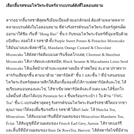
เลือกลิ้มรสขนมไหว้พระจันทร์จากแบรนด์ดังที่ไอคอนสยาม
หากอยากลิ้มรสชาติสุดพรีเมียมเปี่ยมด้วยเอกลักษณ์ ต้องห้ามพลาดหลาก
หลายแบรนด์ดังในไอคอนสยาม ที่ต่างรังสรรค์ขนมไหว้พระจันทร์สูตรเด็ด
ออกมาให้ชิม เริ่มที่ “Hong Bao” ชั้น 6 กับขนมไหว้พระจันทร์ที่นุ่มหนึบด้วย
แป้งหิมะ สอดไส้ 4 รสชาติ ทั้ง Purple Sweet Potato & Pistachio Mooncake
ไส้มันม่วงและพิสตาชิโอ, Mandarin Orange Custard & Chocolate
Mooncake ไส้คัสตาร์ดส้มแมนดารินช็อคโกแลต, Chestnut & Hazelnut
Mooncake ไส้เกาลัดและเฮเซลนัท, Black Sesame & Macadamia Lotus Seed
Mooncake ไส้เมล็ดบัวงาดำและแมคคาเดเมีย ทำสดใหม่ สะอาด ปราศจาก
สารกันเสียทุกชิ้น ตามมาด้วย “สตาร์บัคส์” ชั้น 1 และชั้น 7 ที่นำเสนอขนม
ไหว้พระจันทร์สุดคลาสสิกให้เลือกลิ้มลองทั้งไส้กาแฟสตาร์บัคส์และไข่, ไส้
ทุเรียนหมอนทองและไข่, ไส้ชาเขียวสตาร์บัคส์และถั่วแดง และไส้ช็อกโก
แล็ตมิ้นท์ เลือกได้แบบ Premium Set 4 ชิ้นพร้อมกระเป๋า 1 ใบ ด้าน “TWG
Tea” ชั้น G แบรนด์ชาสุดหรู รังสรรค์ขนมไหว้พระจันทร์รสชาติใหม่จากชา
คุณภาพมาให้ลองลิ้มชิมรสถึง 6 รสชาติ ได้แก่ Jade: ไส้ Matcha Tea,
Miraculous: ไส้ส้มแมนดารินที่มีส่วนผสมของ Miraculous Mandarin Tea,
Éclat: ไส้ส้มยูซุที่มีส่วนผสมของ French Earl Grey, Aurora: ไส้ราสเบอร์รี่
และลิ้นจี่ที่มีส่วนผสมของ Bain De RoesTea, Harvest: ไส้คัสตาร์ดไข่ที่มีส่วน