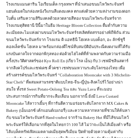
โรงแรมแมนดาริน โอเรียนเต็ล กรุงเทพฯ ที่นำเสนอขนมไหว้พระจันทร์
แฮนด์เมดในกล่องหนังวีแกนสีแดงมงคล ตกแต่งด้วยความสง่างามของดอก
โบตั๋น เสริมความสิริมงคลด้วยลวดลายสีทอง ขนมไหว้พระจันทร์จาก
โรงแรมดุสิตธานี ปีนี้มาในธีม Heritage Bloom Collection ดื่มด่ำกับความ
ละเมียดละไมแห่งผ่านขนมไหว้พระจันทร์รสเลิศคัดสรรอย่างพิถีพิถัน ส่วน
ขนมไหว้พระจันทร์จาก โรงแรม ดิ แอทธินี โฮเทล แบงค็อก, อะ ลักซ์ชูรี
คอลเล็คชั่น โฮเทล มาพร้อมกล่องดีไซน์หีบสมบัติอันประณีตงดงามที่ได้รับ
แรงบันดาลใจจากดอกพิกุลทอง ต่อด้วยไฮไลต์ที่ห้ามพลาดกับความร่วมมือ
ครั้งประวัติศาสตร์ของ Kyo Roll En (เกียว โรล เอ็น) กับ 3 เชฟมิชลินสตาร์
จากสิงคโปร์และเชฟเดช คิ้วคชา เชฟขนมหวานระดับโลกของไทย เพื่อ
สร้างสรรค์ขนมไหว้พระจันทร์ “Collaboration Mooncake with 3 Michelin-
Star Chefs” ที่ผสมผสานรสชาติแบบไทย-จีน-ญี่ปุ่น-สิงคโปร์ไว้อย่างน่า
สนใจ ทั้งรส Sweet Potato-Oolong Tea และ Yuzu Lava ที่จะมอบ
ประสบการณ์การกินที่ยากจะลืมเลือน นอกจากนี้ ยังมี Lava Custard
Mooncake ไส้ลาวาเยิ้มๆ ที่การันตีความอร่อยระดับโลกจาก MX Cakes &
Bakery (เอ็มเอกซ์ เค้กแอนด์เบเกอรี่) และความหลากหลายที่ชวนให้ค้นหา
กับ ขนมไหว้พระจันทร์ Hand-crafted จากร้าน Bakery Hut ที่มีไส้ขนมไหว้
พระจันทร์ให้เลือกมากที่สุดในไทยกว่า 100 ไส้ ไม่ว่าจะเป็นไส้เมี่ยงคำ หรือ
ไส้แบล็คทรัฟเฟิลแมคคาเดเมียสุดพรีเมียม ปิดท้ายด้วยความคุ้มค่ากับ