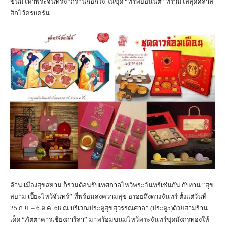
ขนมไหว้พระจันทร์จากร้านกอกใจ ในชุด “ทรัพย์อนันต์” ที่รวมไส้สุดคลาส
สิกไว้ครบครัน
ด้าน เมืองสุขสยาม ก็ร่วมต้อนรับเทศกาลไหว้พระจันทร์เช่นกัน กับงาน “สุข
สยาม เปี๊ยะไหว้จันทร์” ที่พร้อมส่งความสุข อร่อยถึงดวงจันทร์ ตั้งแต่วันที่
25 ก.ย. – 6 ต.ค. 68 ณ บริเวณประตูสุขสุวรรณศาลา (ประตู5)ด้วยสามร้าน
เด็ด “ภัตตาคารเชียงการีล่า” มาพร้อมขนมไหว้พระจันทร์ชุดมังกรทองให้