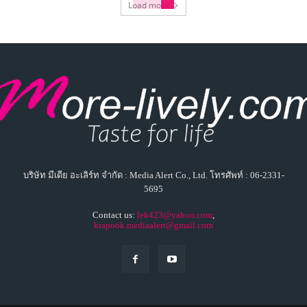
Load more
บริษัท มีเดีย อะเลิร์ท จำกัด : Media Alert Co., Ltd. โทรศัพท์ : 06-2331-
5695
Contact us:
lek423@yahoo.com
,
krapook.mediaalert@gmail.com