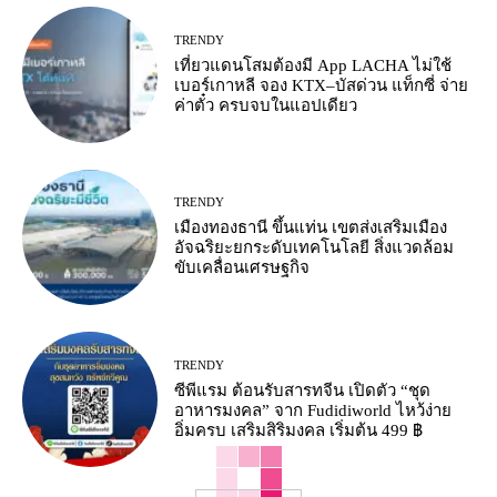
TRENDY
เที่ยวแดนโสมต้องมี App LACHA ไม่ใช้
เบอร์เกาหลี จอง KTX–บัสด่วน แท็กซี่ จ่าย
ค่าตั๋ว ครบจบในแอปเดียว
TRENDY
เมืองทองธานี ขึ้นแท่น เขตส่งเสริมเมือง
อัจฉริยะยกระดับเทคโนโลยี สิ่งแวดล้อม
ขับเคลื่อนเศรษฐกิจ
TRENDY
ซีพีแรม ต้อนรับสารทจีน เปิดตัว “ชุด
อาหารมงคล” จาก Fudidiworld ไหว้ง่าย
อิ่มครบ เสริมสิริมงคล เริ่มต้น 499 ฿