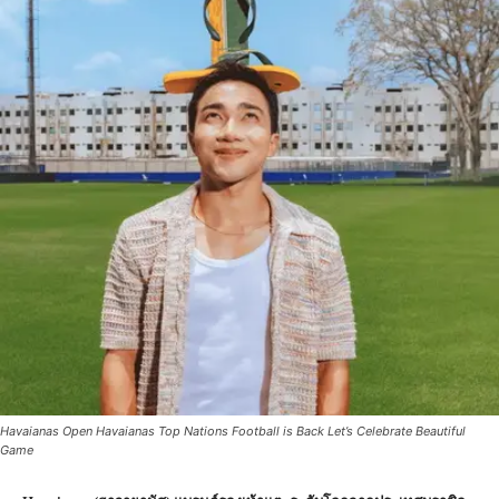
Havaianas Open Havaianas Top Nations Football is Back Let’s Celebrate Beautiful
Game