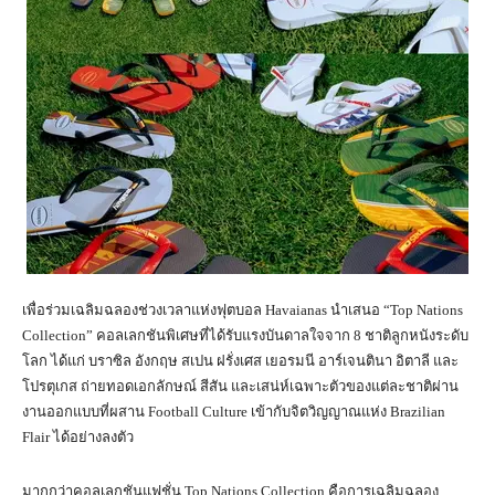
เพื่อร่วมเฉลิมฉลองช่วงเวลาแห่งฟุตบอล Havaianas นำเสนอ “Top Nations
Collection” คอลเลกชันพิเศษที่ได้รับแรงบันดาลใจจาก 8 ชาติลูกหนังระดับ
โลก ได้แก่ บราซิล อังกฤษ สเปน ฝรั่งเศส เยอรมนี อาร์เจนตินา อิตาลี และ
โปรตุเกส ถ่ายทอดเอกลักษณ์ สีสัน และเสน่ห์เฉพาะตัวของแต่ละชาติผ่าน
งานออกแบบที่ผสาน Football Culture เข้ากับจิตวิญญาณแห่ง Brazilian
Flair ได้อย่างลงตัว
มากกว่าคอลเลกชันแฟชั่น Top Nations Collection คือการเฉลิมฉลอง