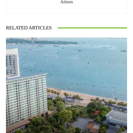
Admin
RELATED ARTICLES