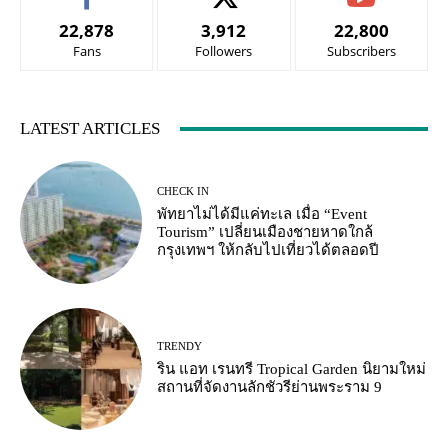
22,878
3,912
22,800
Fans
Followers
Subscribers
LATEST ARTICLES
CHECK IN
พัทยาไม่ได้มีแค่ทะเล เมื่อ “Event
Tourism” เปลี่ยนเมืองชายหาดใกล้
กรุงเทพฯ ให้กลับไปเที่ยวได้ตลอดปี
TRENDY
ริน แอท เรนทรี Tropical Garden นิยามใหม่
สถานที่จัดงานลักชัวรีย่านพระราม 9