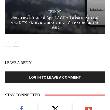
TRENDY
เที่ยวแดนโสมต้องมี App LACHA ไม่ใช้เบอร์เกาหลี
จอง KTX–บัสด่วน แท็กซี่ จ่ายค่าตั๋ว ครบจบในแอป
เดียว
LEAVE A REPLY
LOG IN TO LEAVE A COMMENT
STAY CONNECTED