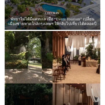
CHECK IN
พัทยาไม่ได้มีแค่ทะเล เมื่อ “Event Tourism” เปลี่ยน
เมืองชายหาดใกล้กรุงเทพฯ ให้กลับไปเที่ยวได้ตลอดปี