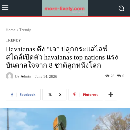
Home
Trendy
TRENDY
Havaianas ดึง “เจ” ปลุกกระแสไลฟ์
สไตล์เปิดตัว havaianas top nations แรง
บันดาลใจจาก 8 ชาติลูกหนังโลก
By
Admin
28
0
June 14, 2026
Facebook
X
Pinterest