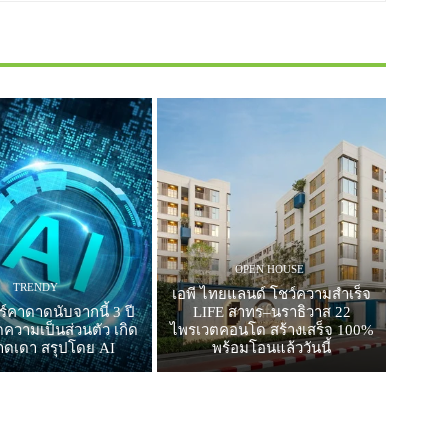
OPEN HOUSE
TRENDY
เอพี ไทยแลนด์ โชว์ความสำเร็จ
ร์คาดาดนับจากนี้ 3 ปี
LIFE สาทร–นราธิวาส 22
ดความเป็นส่วนตัว เกิด
ไพรเวตคอนโด สร้างเสร็จ 100%
ดเดา สรุปโดย AI
พร้อมโอนแล้ววันนี้