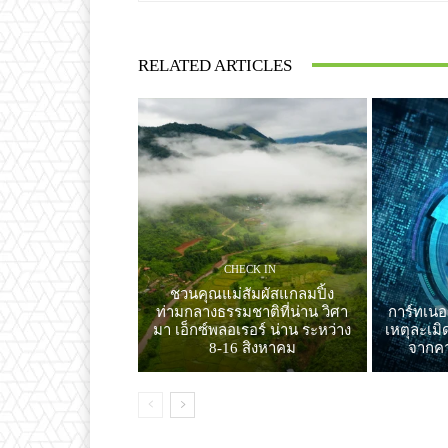
RELATED ARTICLES
CHECK IN
ชวนคุณแม่สัมผัสแกลมปิ้ง
ท่ามกลางธรรมชาติที่น่าน วิศา
การ์ทเนอ
มา เอ็กซ์พลอเรอร์ น่าน ระหว่าง
เหตุละเมิ
8-16 สิงหาคม
จากคา