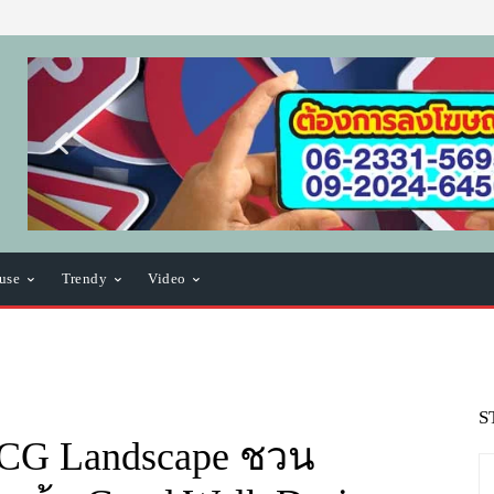
use
Trendy
Video
S
CG Landscape ชวน