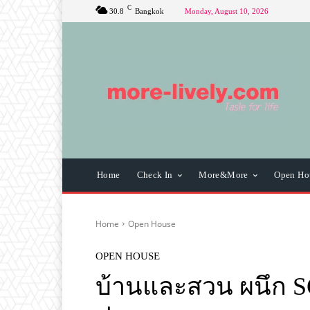
C
30.8
Bangkok
Monday, August 10, 2026
Home
Check In
More&More
Open Ho
Home
Open House
OPEN HOUSE
บ้านและสวน ผนึก S