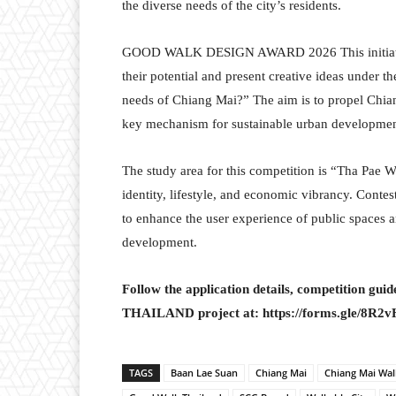
the diverse needs of the city’s residents.
GOOD WALK DESIGN AWARD 2026 This initiative p
their potential and present creative ideas under t
needs of Chiang Mai?” The aim is to propel Chia
key mechanism for sustainable urban developmen
The study area for this competition is “Tha Pae Wa
identity, lifestyle, and economic vibrancy. Conte
to enhance the user experience of public spaces a
development.
Follow the application details, competition g
THAILAND project at: https://forms.gle/8R
TAGS
Baan Lae Suan
Chiang Mai
Chiang Mai Wal