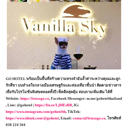
GO HOTEL พร้อมเป็นพื้นที่สร้างความทรงจำอันล้ำค่าระหว่างคุณและลูก
รักสี่ขา บนทำเลใจกลางเมืองเศรษฐกิจและท่องเที่ยวชั้นนำ ติดตามข่าวสาร
เพื่อรับโปรโมชั่นพิเศษตลอดทั้งปี เช็คดีลสุดคุ้ม สอบถามเพิ่มเติม ได้ที่
Website:
https://letzzzgo.co
, Facebook Messenger: m.me/gohotelthailand
, Line: @gohotel |
https://lin.ee/LjMEsBR
, IG:
https://www.instagram.com/gohotelth
, TikTok:
https://www.tiktok.com/@gohotel
, Email:
contact@letzzzgo.co
, โทรศัพท์
038 224 564