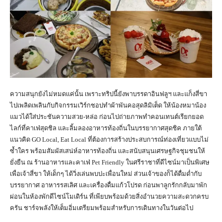
ความสนุกยังไม่หมดแค่นั้น เพราะทริปนี้ยังพาบรรดาอินฟลูฯ และแก็งสี่ขา
ไปเพลิดเพลินกับกิจกรรมเวิร์กชอปทำผ้าพันคอสุดลิมิเต็ด ให้น้องหมาน้อง
แมวได้ใส่ประชันความสวย-หล่อ ก่อนไปถ่ายภาพทำคอนเทนต์เรียกยอด
ไลก์ที่คาเฟ่สุดชิล และลิ้มลองอาหารท้องถิ่นในบรรยากาศสุดชิค ภายใต้
แนวคิด GO Local, Eat Local ที่ต้องการสร้างประสบการณ์ท่องเที่ยวแบบไม่
ซ้ำใคร พร้อมสัมผัสเสน่ห์อาหารท้องถิ่น และสนับสนุนเศรษฐกิจชุมชนให้
ยั่งยืน ณ ร้านอาหารและคาเฟ่ Pet Friendly ในศรีราชาที่ดีไซน์มาเป็นพิเศษ
เพื่อเจ้าสี่ขา ให้เด็กๆ ได้วิ่งเล่นพบปะเพื่อนใหม่ ส่วนเจ้าของก็ได้ดื่มด่ำกับ
บรรยากาศ อาหารรสเลิศ และเครื่องดื่มแก้วโปรด ก่อนพาลูกรักกลับมาพัก
ผ่อนในห้องพักดีไซน์โมเดิร์น ที่เพียบพร้อมด้วยสิ่งอำนวยความสะดวกครบ
ครัน ชาร์จพลังให้เต็มอิ่มเตรียมพร้อมสำหรับการเดินทางในวันต่อไป