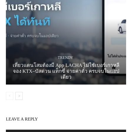
TRENDY
เที่ยวแดนโสมต้องมี App LACHA ไม่ใช้เบอร์เกาหลี
จอง KTX–บัสด่วน แท็กซี่ จ่ายค่าตั๋ว ครบจบในแอป
เดียว
LEAVE A REPLY