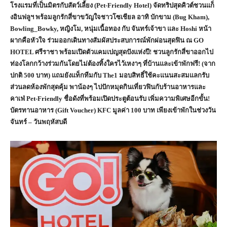
โรงแรมที่เป็นมิตรกับสัตว์เลี้ยง (Pet-Friendly Hotel) จัดทริปสุดคิวต์ชวนแก็
งอินฟลูฯ พร้อมลูกรักสี่ขาขวัญใจชาวโซเชียล อาทิ บักขาม (Bug Kham),
Bowling_Bowky, หญิงโม, หนุ่มเนื้อทอง กับ จันทร์เจ้าขา และ Hoshi หน้า
ผากคือหัวใจ ร่วมออกเดินทางสัมผัสประสบการณ์พักผ่อนสุดฟิน ณ GO
HOTEL ศรีราชา พร้อมเปิดตัวแคมเปญสุดปังแห่งปี! ชวนลูกรักสี่ขาออกไป
ท่องโลกกว้างร่วมกันโดยไม่ต้องทิ้งใครไว้เหงาๆ ที่บ้านและเข้าพักฟรี! (จาก
ปกติ 500 บาท) แถมยังแท็กทีมกับ The1 มอบสิทธิ์ใช้คะแนนสะสมแลกรับ
ส่วนลดห้องพักสุดคุ้ม พาน้องๆ ไปปักหมุดกินเที่ยวฟินกับร้านอาหารและ
คาเฟ่ Pet-Friendly ชื่อดังที่พร้อมเปิดประตูต้อนรับ เพิ่มความพิเศษอีกขั้น!
บัตรทานอาหาร (Gift Voucher) KFC มูลค่า 100 บาท เพียงเข้าพักในช่วงวัน
จันทร์ – วันพฤหัสบดี