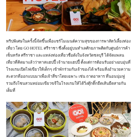
ทริปพิเศษในครั้งนี้จัดขึ้นเพื่อแชร์โมเมนต์ความสุขของการพาสัตว์เลี้ยงท่อง
เที่ยว โดย GO HOTEL ศรีราชา ซึ่งตั้งอยู่บนทำเลศักยภาพติดกับศูนย์การค้า
เซ็นทรัล ศรีราชา และแหล่งท่องเที่ยวชื่อดังในจังหวัดชลบุรี ได้จัดแพลน
เที่ยวที่คิดมาแล้วว่าทาสแฮปปี้ เจ้านายแฮปปี้ ตั้งแต่การต้อนรับอย่างอบอุ่นที่
โรงแรมเปิดไฟเขียวให้เด็กๆ เข้าพักร่วมกับเจ้าของได้ พร้อมสิ่งอำนวยความ
สะดวกที่ออกแบบมาเพื่อเจ้าสี่ขาโดยเฉพาะ เช่น ถาดอาหาร ที่นอนนุ่มฟู
รวมถึงโซนสวนหย่อมเขียวขจีในโรงแรมให้ได้วิ่งดุ๊กดิ๊กยืดเส้นยืดสายกัน
เต็มที่