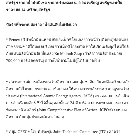
สหรัฐฯ ราคาน้ำมันดีเซล ราคาปรับลดลง น -0.04 เหรียญ สหรัฐฯมาเป็น
ราคา 80.14 เหรียญสหรัฐฯ
ปัจจัยที่กระทบต่อราคาน้ำมันดิบในเชิงบวก
* Pemex บริษัทน้ำมันแห่งชาติของเม็กซิโกแถลงการณ์ว่า เกิดเหตุท่อขนส่ง
ก๊าซธรรมชาติใต้ทะเลบริเวณอ่าวเม็กซิโกระเบิด ทำให้เกิดเพลิงลุกไหม้ใกล้
กับแท่นผลิตน้ำมันดิบที่แหล่ง Ku Maloob Zaap (กำลังการผลิตประมาณ
700,000 บาร์เรลต่อวัน) อย่างไรก็ตามไม่มีผู้ได้รับบาดเจ็บ
* สถานการณ์การเมืองระหว่างอิหร่าน และกลุ่มชาติตะวันตกตึงเครียด หลัง
อิหร่านยังไม่ขยายระยะเวลาข้อตกลง ให้ทบวงการพลังงานปรมาณูระหว่าง
ประเทศ (International Atomic Energy Agency: IAEA) ตรวจสอบการดำเนิน
การด้านนิวเคลียร์ ซึ่งได้สิ้นสุดลงตั้งแต่ 24 มิ.ย.64 อาจกระทบต่อการเจรจา
ข้อตกลงนิวเคลียร์ (Joint Comprehensive Plan of Action: JCPOA) ระหว่าง
อิหร่าน กับกลุ่มประเทศมหาอำนาจ
* กลุ่ม OPEC+ โดยที่ประชุม Joint Technical Committee (JTC) คาดว่า