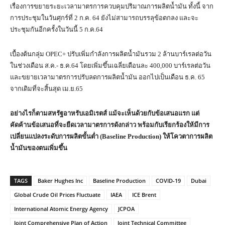
เรื่องการขยายระยะเวลามาตรการควบคุมปริมาณการผลิตน้ำมัน ทั้งนี้ จาก
การประชุมในวันศุกร์ที่ 2 ก.ค. 64 ยังไม่สามารถบรรลุข้อตกลง และจะ
ประชุมกันอีกครั้งในวันนี้ 5 ก.ค.64
เบื้องต้นกลุ่ม OPEC+ ปรับเพิ่มกำลังการผลิตน้ำมันรวม 2 ล้านบาร์เรลต่อวัน
ในช่วงเดือน ส.ค.- ธ.ค.64 โดยเพิ่มขึ้นเฉลี่ยเดือนละ 400,000 บาร์เรลต่อวัน
และขยายเวลามาตรการปรับลดการผลิตน้ำมัน ออกไปเป็นเดือน ธ.ค. 65
จากเดิมที่จะสิ้นสุด เม.ย.65
อย่างไรก็ตามสหรัฐอาหรับเอมิเรตส์ แม้จะเห็นด้วยกับข้อเสนอแรก แต่
คัดค้านข้อเสนอที่จะยืดเวลามาตรการดังกล่าว พร้อมกับเรียกร้องให้มีการ
เปลี่ยนแปลงระดับการผลิตขั้นต่ำ (
Baseline Production) ให้โควตาการผลิต
น้ำมันของตนเพิ่มขึ้น
TAGS
Baker Hughes Inc
Baseline Production
COVID-19
Dubai
Global Crude Oil Prices Fluctuate
IAEA
ICE Brent
International Atomic Energy Agency
JCPOA
Joint Comprehensive Plan of Action
Joint Technical Committee