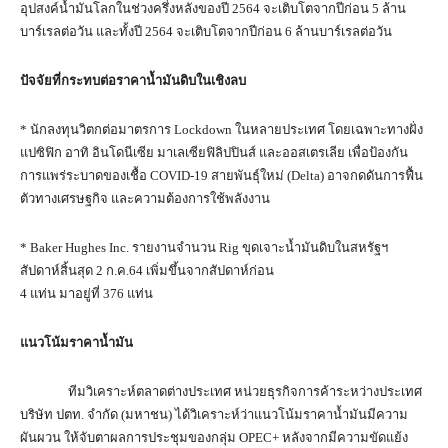
อุปสงค์น้ำมันโลกในช่วงครึ่งหลังของปี 2564 จะเติบโตจากปีก่อน 5 ล้าน
บาร์เรลต่อวัน และทั้งปี 2564 จะเติบโตจากปีก่อน 6 ล้านบาร์เรลต่อวัน
ปัจจัยที่กระทบต่อราคาน้ำมันดิบในเชิงลบ
* นักลงทุนวิตกต่อมาตรการ Lockdown ในหลายประเทศ โดยเฉพาะทางฝั่ง
แปซิฟิก อาทิ อินโดนีเซีย มาเลเซียฟิลิปปินส์ และออสเตรเลีย เพื่อป้องกัน
การแพร่ระบาดของเชื้อ COVID-19 สายพันธุ์ใหม่ (Delta) อาจกดดันการฟื้น
ตัวทางเศรษฐกิจ และความต้องการใช้พลังงาน
* Baker Hughes Inc. รายงานจำนวน Rig ขุดเจาะน้ำมันดิบในสหรัฐฯ
สัปดาห์สิ้นสุด 2 ก.ค.64 เพิ่มขึ้นจากสัปดาห์ก่อน
4 แท่น มาอยู่ที่ 376 แท่น
แนวโน้มราคาน้ำมัน
ทีมวิเคราะห์ตลาดต่างประเทศ หน่วยธุรกิจการค้าระหว่างประเทศ
บริษัท ปตท. จำกัด (มหาชน) ได้วิเคราะห์ว่าแนวโน้มราคาน้ำมันมีความ
ผันผวน ให้จับตาผลการประชุมของกลุ่ม OPEC+ หลังจากมีความขัดแย้ง