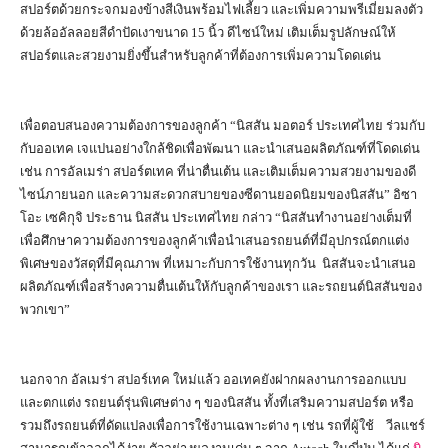
สปอร์ตด้วยกระจกมองข้างสีเงินพร้อมไฟเลี้ยว และเพิ่มความพรีเมี่ยมลงตัว
ด้วยล้ออัลลอยสีดำปัดเงาขนาด 15 นิ้ว ดีไซน์ใหม่ เติมเต็มรูปลักษณ์ให้
สปอร์ตและสวยงามยิ่งขึ้นสำหรับลูกค้าที่ต้องการเพิ่มความโดดเด่น
เพื่อตอบสนองความต้องการของลูกค้า “นิสสัน มอตอร์ ประเทศไทย ร่วมกับ
กับออเทค เจแปนอย่างใกล้ชิดเพื่อพัฒนา และนำเสนอผลิตภัณฑ์ที่โดดเด่น
เช่น การอัลเมร่า สปอร์ตเทค ที่น่าตื่นเต้น และเติมเต็มความสวยงามของดี
ไซน์ภายนอก และความสะดวกสบายของซีดานยอดนิยมของนิสสัน” อิซา
โอะ เซคิกุจิ ประธาน นิสสัน ประเทศไทย กล่าว “นิสสันทำงานอย่างเต็มที่
เพื่อศึกษาความต้องการของลูกค้าเพื่อนำเสนอรถยนต์ที่มีอุปกรณ์ตกแต่ง
พิเศษของวัสดุที่มีคุณภาพ ที่เหมาะกับการใช้งานทุกวัน นิสสันจะนำเสนอ
ผลิตภัณฑ์เพื่อสร้างความตื่นเต้นให้กับลูกค้าของเรา และรถยนต์นิสสันของ
พวกเขา”
นอกจาก อัลเมร่า สปอร์เทค ใหม่แล้ว ออเทคยังฝากผลงานการออกแบบ
และตกแต่ง รถยนต์รุ่นพิเศษต่าง ๆ ของนิสสัน ทั้งที่เสริมความสปอร์ต หรือ
รวมถึงรถยนต์ที่ดัดแปลงเพื่อการใช้งานเฉพาะต่าง ๆ เช่น รถที่ผู้ใช้ วีลแชร์