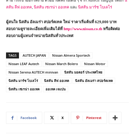
สามารถเข้าออกได้ง่าย ตัวอย่างผลงานเด่น ๆ จาก Autech ในญี่ปุ่น ได้แก่
นิ
สสัน ลีฟ ออเทค
,
นิสสัน เซเรน่า ออเทค
และ
นิสสัน มาร์ช โบเลโร่
ผู้สนใจ นิสสัน อัลเมร่า สปอร์ตเทค ใหม่ ราคาเริ่มต้นที่ 629
,000 บาท
สอบถามดูรายละเอียดเพิ่มเติมได้ที่
http://www.nissan.co.th
หรือติดต่อ
สอบถามผู้แทนจำหน่ายนิสสันทั่วประเทศ
TAGS
AUTECH JAPAN
Nissan Almera Sportech
Nissan LEAF Autech
Nissan March Bolero
Nissan Motor
Nissan Serena AUTECH minivan
นิสสัน มอตอร์ ประเทศไทย
นิสสัน มาร์ช โบเลโร่
นิสสัน ลีฟ ออเทค
นิสสัน อัลเมร่า สปอร์ตเทค
นิสสัน เซเรน่า ออเทค
ออเทค เจแปน
Facebook
X
Pinterest