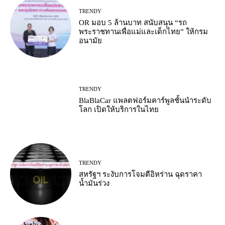
TRENDY
OR มอบ 5 ล้านบาท สนับสนุน “รถ
พระราชทานเพื่อแม่และเด็กไทย” ให้กรม
อนามัย
TRENDY
BlaBlaCar แพลตฟอร์มคาร์พูลชั้นนำระดับ
โลก เปิดให้บริการในไทย
TRENDY
สหรัฐฯ ระงับการโจมตีอิหร่าน ฉุดราคา
น้ำมันร่วง