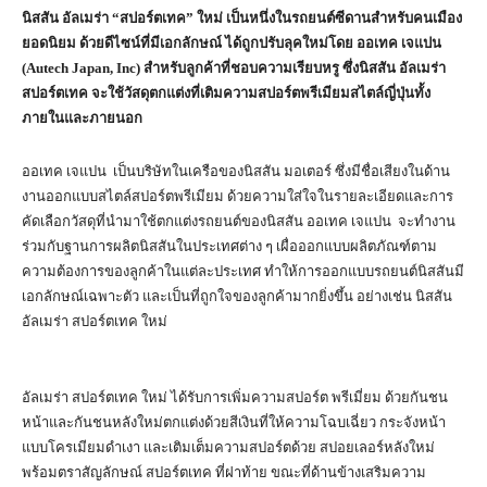
นิสสัน อัลเมร่า “สปอร์ตเทค” ใหม่ เป็นหนึ่งในรถยนต์ซีดานสำหรับคนเมือง
ยอดนิยม ด้วยดีไซน์ที่มีเอกลักษณ์ ได้ถูกปรับลุคใหม่โดย ออเทค เจแปน
(
Autech Japan, Inc) สำหรับลูกค้าที่ชอบความเรียบหรู ซึ่งนิสสัน อัลเมร่า
สปอร์ตเทค จะใช้วัสดุตกแต่งที่เติมความสปอร์ตพรีเมียมสไตล์ญี่ปุ่นทั้ง
ภายในและภายนอก
ออเทค เจแปน เป็นบริษัทในเครือของนิสสัน มอเตอร์ ซึ่งมีชื่อเสียงในด้าน
งานออกแบบสไตล์สปอร์ตพรีเมียม ด้วยความใส่ใจในรายละเอียดและการ
คัดเลือกวัสดุที่นำมาใช้ตกแต่งรถยนต์ของนิสสัน ออเทค เจแปน จะทำงาน
ร่วมกับฐานการผลิตนิสสันในประเทศต่าง ๆ เผื่อออกแบบผลิตภัณฑ์ตาม
ความต้องการของลูกค้าในแต่ละประเทศ ทำให้การออกแบบรถยนต์นิสสันมี
เอกลักษณ์เฉพาะตัว และเป็นที่ถูกใจของลูกค้ามากยิ่งขึ้น อย่างเช่น นิสสัน
อัลเมร่า สปอร์ตเทค ใหม่
อัลเมร่า สปอร์ตเทค ใหม่ ได้รับการเพิ่มความสปอร์ต พรีเมี่ยม ด้วยกันชน
หน้าและกันชนหลังใหม่ตกแต่งด้วยสีเงินที่ให้ความโฉบเฉี่ยว กระจังหน้า
แบบโครเมียมดำเงา และเติมเต็มความสปอร์ตด้วย สปอยเลอร์หลังใหม่
พร้อมตราสัญลักษณ์ สปอร์ตเทค ที่ฝาท้าย ขณะที่ด้านข้างเสริมความ