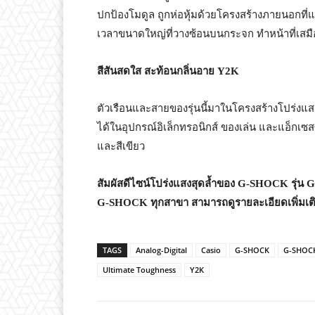
ปกป้องโมดูล ถูกห่อหุ้มด้วยโครงสร้างภายนอกที่แข็
เวลาขนาดใหญ่ที่วางซ้อนบนกระจก ทำหน้าที่เสม
สีสันสดใส สะท้อนกลิ่นอาย
Y2K
ตัวเรือนและสายของรุ่นนี้มาในโครงสร้างโปร่งแส
ได้ในอุปกรณ์อิเล็กทรอนิกส์ ของเล่น และแอ็กเซสซอร
และสีเขียว
สัมผัสดีไซน์โปร่งแสงสุดล้ำของ
G-SHOCK
รุ่น
G
G-SHOCK
ทุกสาขา สามารถดูรายละเอียดเพิ่มเติม
TAGS
Analog-Digital
Casio
G-SHOCK
G-SHOCK
Ultimate Toughness
Y2K