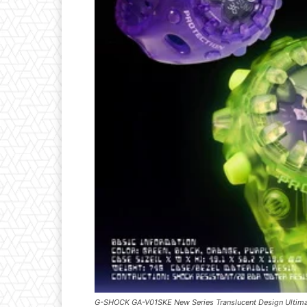
G-SHOCK GA-V01SKE New Series Translucent Design Ultim