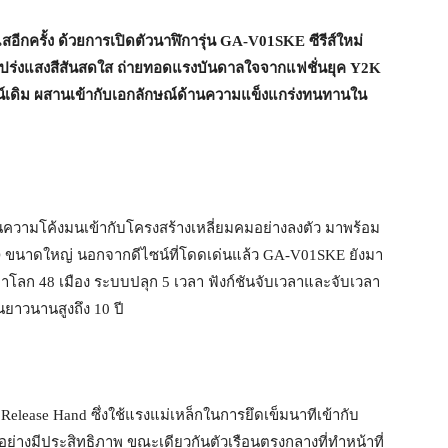
อีกครั้ง ด้วยการเปิดตัวนาฬิการุ่น
GA-V01SKE
ซีรีส์ใหม่
บโปร่งแสงสีสันสดใส ถ่ายทอดแรงบันดาลใจจากแฟชั่นยุค
Y2K
ซน์เดิม ผสานเข้ากับเอกลักษณ์ด้านความแข็งแกร่งทนทานใน
ามโค้งมนเข้ากับโครงสร้างเหลี่ยมคมอย่างลงตัว มาพร้อม
D ขนาดใหญ่ นอกจากดีไซน์ที่โดดเด่นแล้ว GA-V01SKE ยังมา
าโลก 48 เมือง ระบบปลุก 5 เวลา ฟังก์ชันจับเวลาและจับเวลา
ยาวนานสูงถึง 10 ปี
Release Hand ซึ่งใช้แรงแม่เหล็กในการยึดเข็มนาทีเข้ากับ
างมีประสิทธิภาพ ขณะเดียวกันตัวเรือนตรงกลางที่ทำหน้าที่