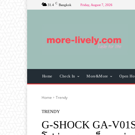
C
31.4
Bangkok
Friday, August 7, 2026
Home
Check In
More&More
Open Ho
Home
Trendy
TRENDY
G-SHOCK GA-V01SKE 