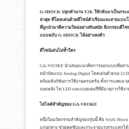
G-SHOCK
ปลุกตำนาน
Y2K
ให้กลับมาเป็นกระแส
ล่าสุด ที่โดดเด่นด้วยดีไซน์ตัวเรือนและสายแบ
ที่ถูกนำมาตีความใหม่อย่างทันสมัย ฉีกกรอบดีไ
แบบฉบับ
G-SHOCK
ได้อย่างลงตัว
ดีไซน์เด่นไม่ซ้ำใคร
GA-V01SKE นำเสนอแนวคิดการออกแบบที่ผสานคว
หน้าปัดแบบ Analog-Digital โดดเด่นด้วยจอ LC
พร้อมฟังก์ชันการใช้งานครบครัน ทั้งการแสดงเวล
ถอยหลัง ไฟ LED และแบตเตอรี่ที่มีอายุการใช้งาน
ไฮไลต์สำคัญของ
GA-V01SKE
หนึ่งในนวัตกรรมสำคัญของรุ่นนี้ คือ ระบบ Shock 
แกนกลาง ช่วยดูดซับและกระจายแรงกระแทกได้อย่