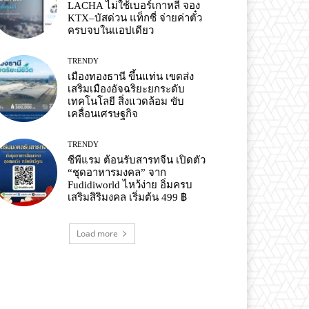
LACHA ไม่ใช้เบอร์เกาหลี จอง
KTX–บัสด่วน แท็กซี่ จ่ายค่าตั๋ว
ครบจบในแอปเดียว
TRENDY
เมืองทองธานี ขึ้นแท่น เขตส่ง
เสริมเมืองอัจฉริยะยกระดับ
เทคโนโลยี สิ่งแวดล้อม ขับ
เคลื่อนเศรษฐกิจ
TRENDY
ซีพีแรม ต้อนรับสารทจีน เปิดตัว
“ชุดอาหารมงคล” จาก
Fudidiworld ไหว้ง่าย อิ่มครบ
เสริมสิริมงคล เริ่มต้น 499 ฿
Load more