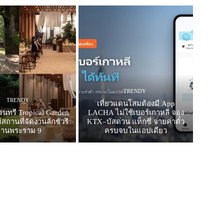
TRENDY
TRENDY
เที่ยวแดนโสมต้องมี App
รนทรี Tropical Garden
LACHA ไม่ใช้เบอร์เกาหลี จอง
สถานที่จัดงานลักชัวรี
KTX–บัสด่วน แท็กซี่ จ่ายค่าตั๋ว
ย่านพระราม 9
ครบจบในแอปเดียว