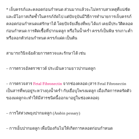
* เจ็บครรภ์และคลอดก่อนกำหนด ส่วนมากแล้วจะไม่ทราบสาเหตุที่แน่ชัด
และมีโอกาสเกิดซ้ำในครรภ์ถัดไป แต่ปัจจุบันมีวิธีการทำนายการเจ็บครรภ์
คลอดก่อนกำหนดแต่รักษาได้ โดยปัจจัยเสี่ยงที่พบ ได้แก่ เคยมีประวัติคลอด
ก่อนกำหนด การติดเชื้อที่ปากมดลูก หรือในน้ำคร่ำ ครรภ์เป็นพิษ รกเกาะต่ำ
หรือลอกตัวก่อนกำหนด ครรภ์แฝด เป็นต้น
สามารถวินิจฉัยด้วยการตรวจและรักษาได้ เช่น
– การตรวจอัลตราซาวด์ ประเมินความยาวปากมดลูก
– การตรวจสาร
Fetal Fibronectin
จากช่องคลอด (สาร Fetal Fibronectin
เป็นสารที่พบอยู่ระหว่างถุงน้ำคร่ำ กับ​เยื่อบุโพรงมดลูก เมื่อเกิดการหดรัดตัว
ของมดลูกจะทำให้มีสารชนิดนี้ออกมาอยู่ในช่องคลอด)
– การใส่ห่วงพยุงปากมดลูก (Arabin pessary)
– การเย็บปากมดลูก เพื่อป้องกันไม่ให้เกิดการคลอดก่อนกำหนด