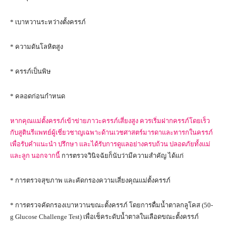
* เบาหวานระหว่างตั้งครรภ์
* ความดันโลหิตสูง
* ครรภ์เป็นพิษ
* คลอดก่อนกำหนด
หากคุณแม่ตั้งครรภ์เข้าข่ายภาวะครรภ์เสี่ยงสูง ควรเริ่มฝากครรภ์โดยเร็ว
กับสูตินรีแพทย์ผู้เชี่ยวชาญเฉพาะด้านเวชศาสตร์มารดาและทารกในครรภ์
เพื่อรับคำแนะนำ ปรึกษา และได้รับการดูแลอย่างครบถ้วน ปลอดภัยทั้งแม่
และลูก นอกจากนี้
การตรวจวินิจฉัยก็นับว่ามีความสำคัญ ได้แก่
* การตรวจสุขภาพ และคัดกรองความเสี่ยงคุณแม่ตั้งครรภ์
* การตรวจคัดกรองเบาหวานขณะตั้งครรภ์ โดยการดื่มน้ำตาลกลูโคส (50-
g Glucose Challenge Test) เพื่อเช็คระดับน้ำตาลในเลือดขณะตั้งครรภ์