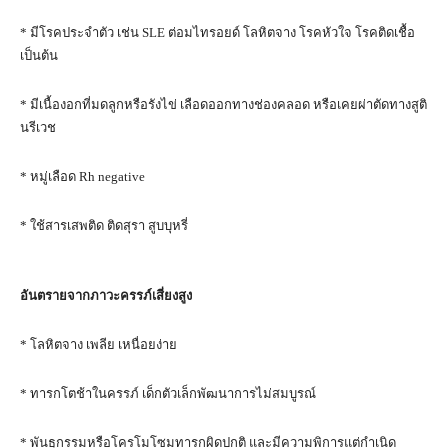
* มีโรคประจำตัว เช่น SLE ต่อมไทรอยด์ โลหิตจาง โรคหัวใจ โรคติดเชื้อ
เป็นต้น
* มีเนื้องอกที่มดลูกหรือรังไข่ เลือดออกทางช่องคลอด หรือเคยผ่าตัดทางสูติ
นรีเวช
* หมู่เลือด Rh negative
* ใช้สารเสพติด ติดสุรา สูบบุหรี่
อันตรายจากภาวะครรภ์เสี่ยงสูง
* โลหิตจาง เพลีย เหนื่อยง่าย
* ทารกโตช้าในครรภ์ เด็กตัวเล็กพัฒนาการไม่สมบูรณ์
* พันธุกรรมหรือโครโมโซมทารกผิดปกติ และมีความพิการแต่กำเนิด