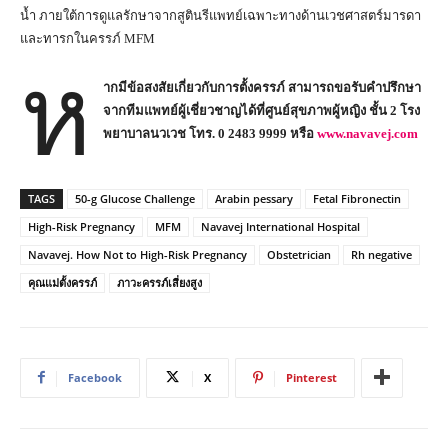
น้ำ ภายใต้การดูแลรักษาจากสูตินรีแพทย์เฉพาะทางด้านเวชศาสตร์มารดา
และทารกในครรภ์ MFM
ห
ากมีข้อสงสัยเกี่ยวกับการตั้งครรภ์
สามารถ
ขอรับคำปรึกษา
จากทีมแพทย์ผู้เชี่ยวชาญได้ที่ศูนย์สุขภาพผู้หญิง ชั้น
2 โรง
พยาบาลนวเวช โทร. 0 2483 9999 หรือ
www.navavej.com
TAGS
50-g Glucose Challenge
Arabin pessary
Fetal Fibronectin
High-Risk Pregnancy
MFM
Navavej International Hospital
Navavej. How Not to High-Risk Pregnancy
Obstetrician
Rh negative
คุณแม่ตั้งครรภ์
ภาวะครรภ์เสี่ยงสูง
Facebook
X
Pinterest