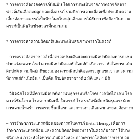
* การตรวจคัดกรองครรภ์เป็นพิษ โดยการประเมินจากการตรวจอัลตรา
ซาวด์เส้นเลือดมดลูกขณะตั้งครรภ์ รวมถึงการเจาะเลือดเพื่อประเมินความ
เสี่ยงต่อภาวะครรภ์เป็นพิษ โดยในกลุ่มเสี่ยงควรได้รับยา เพื่อป้องกันภาวะ
ครรภ์เป็นพิษในช่วงเวลาที่เหมาะสม
* การตรวจหาความผิดปกติและประเมินสุขภาพทารกในครรภ์
– การตรวจอัลตราซาวด์ เพื่อตรวจประเมินและความผิดปกติของทารก เช่น
ปากแว่ง/เพดานโหว่ ความผิดปกติของหัวใจแต่กำเนิด ภาวะหัวใจทารกเต้น
ผิดปกติ ความผิดปกติของสมอง ความผิดปกติของกระดูกแขนขา และความ
พิการแต่กำเนิดอื่น ๆ เป็นต้น ด้วยอัลตราซาวด์ 2 มิติ และ 4 มิติ
– วินิจฉัยโรคที่มีความผิดปกติทางพันธุกรรมหรือโรคบางชนิดได้ เช่น โรค
ดาวน์ซินโดรม โรคทารกติดเชื้อในครรภ์ โรคธาลัสซีเมียชนิดรุนแรง ด้วย
การเจาะน้ำคร่ำ การตรวจชิ้นเนื้อรก และการเจาะเลือดจากสายสะดือทารก
– การรักษาภาวะแทรกซ้อนของทารกในครรภ์ (Fetal Therapy) คือการ
รักษาภาวะแทรกซ้อน และความผิดปกติของทารกในครรภ์มารดา ได้บาง
ชนิด เช่น ภาวะหัวใจทารกเต้นผิดจังหวะ ภาวะทารกโลหิตจาง ทารกบวม