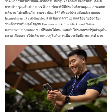
วิวัฒนาการเครือข่ายและนวัตกรรมในกลุ่มผลิตภัณฑ์ของอีริคสัน ตั้งแต่
การปรับปรุงเครือข่าย RAN ด้วยฮาร์ดแวร์ที่มีประสิทธิภาพสูงและประหยัด
พลังงาน ไปจนถึงนวัตกรรมซอฟต์แวร์ที่ฝังฟีเจอร์ประหยัดพลังงานแบบ
Intent-driven และ AI-Enabled สำหรับการดำเนินงานเครือข่ายอัจฉริยะ
รวมถึงการปรับปรุงโซลูชัน Dual-mode 5G Core และ Cloud Native
Infrastructure Solution ของอีริคสันให้เหมาะสมกับโปรเซสเซอร์รุ่นล่าสุดใน
ตลาด เพื่อลดการใช้พลังงานควบคู่ไปกับการเพิ่มประสิทธิภาพการทำงาน