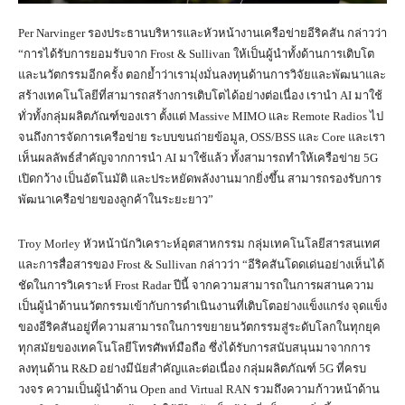
Per Narvinger รองประธานบริหารและหัวหน้างานเครือข่ายอีริคสัน กล่าวว่า
“การได้รับการยอมรับจาก Frost & Sullivan ให้เป็นผู้นำทั้งด้านการเติบโต
และนวัตกรรมอีกครั้ง ตอกย้ำว่าเรามุ่งมั่นลงทุนด้านการวิจัยและพัฒนาและ
สร้างเทคโนโลยีที่สามารถสร้างการเติบโตได้อย่างต่อเนื่อง เรานำ AI มาใช้
ทั่วทั้งกลุ่มผลิตภัณฑ์ของเรา ตั้งแต่ Massive MIMO และ Remote Radios ไป
จนถึงการจัดการเครือข่าย ระบบขนถ่ายข้อมูล, OSS/BSS และ Core และเรา
เห็นผลลัพธ์สำคัญจากการนำ AI มาใช้แล้ว ทั้งสามารถทำให้เครือข่าย 5G
เปิดกว้าง เป็นอัตโนมัติ และประหยัดพลังงานมากยิ่งขึ้น สามารถรองรับการ
พัฒนาเครือข่ายของลูกค้าในระยะยาว”
Troy Morley หัวหน้านักวิเคราะห์อุตสาหกรรม กลุ่มเทคโนโลยีสารสนเทศ
และการสื่อสารของ Frost & Sullivan กล่าวว่า “อีริคสันโดดเด่นอย่างเห็นได้
ชัดในการวิเคราะห์ Frost Radar ปีนี้ จากความสามารถในการผสานความ
เป็นผู้นำด้านนวัตกรรมเข้ากับการดำเนินงานที่เติบโตอย่างแข็งแกร่ง จุดแข็ง
ของอีริคสันอยู่ที่ความสามารถในการขยายนวัตกรรมสู่ระดับโลกในทุกยุค
ทุกสมัยของเทคโนโลยีโทรศัพท์มือถือ ซึ่งได้รับการสนับสนุนมาจากการ
ลงทุนด้าน R&D อย่างมีนัยสำคัญและต่อเนื่อง กลุ่มผลิตภัณฑ์ 5G ที่ครบ
วงจร ความเป็นผู้นำด้าน Open and Virtual RAN รวมถึงความก้าวหน้าด้าน