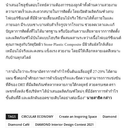
นำเสนอโซลูชั่นตอบโจทย์ความต้องการของลูกค้าทั้งด้านความสวยงาม
ความรวดเร็วและสะดวกสบายในการติดตั้ง โดยเปิดตัวผลิตภัณฑ์วงกบ
ไฟเบอร์ซีเมนต์ ที่มีผิวลายเสี้ยนเสมือนไม้จริง ใช้งานได้ทั้งภายในและ
ภายนอก มีระบบเซาะบานพับสำเร็จรูปจากโรงงาน ช่วยลดเวลาและแก้
ปัญหาการติดตั้งที่ไม่ได้มาตรฐาน หรือป้องกันความเสียหายจากการติดตั้ง
และผลิตภัณฑ์ไม้บันไดแบบไฮบริด ที่ผสมผสานระหว่างเนื้อไฟเบอร์ซีเมนต์
คุณภาพสูงกับวัสดุปิดผิว Stone Plastic Composite มีผิวสัมผัสใกล้เคียง
เหมือนไม้จริงและคงทน แข็งแรง สวยงาม โดยมีให้เลือกหลายเฉดสีเหมาะ
กับบ้านทุกสไตล์
“เรามั่นใจว่าจะรักษาอัตราการทำกำไรขั้นต้นเฉลี่ยอยู่ที่ 27-29% ได้ตาม
แผน ซึ่งตอกย้ำศักยภาพการดำเนินธุรกิจและขีดความสามารถการแข่งขัน
ที่ดีของ DRT ที่มีผลิตภัณฑ์หลากหลายภายใต้กลยุทธ์ สวยครบเซต ตรา
เพชรทั้งหลัง ซึ่งบริษัทฯ ได้นำเสนอผลิตภัณฑ์ใหม่ๆ ที่มีอัตราการทำกำไร
ขั้นต้นที่ดี และผลักดันยอดขายเติบโตอย่างต่อเนื่อง”
นายสาธิต กล่าว
TAGS
CIRCULAR ECONOMY
Create an Inspiring Space
Diamond
Diamond Café
DIAMOND Interior Design Contest 2021