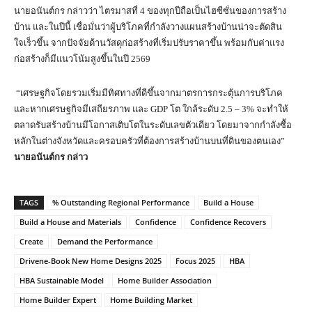
นายอนันต์กร กล่าวว่า ไตรมาสที่ 4 ของทุกปีถือเป็นไฮซีซั่นของการสร้าง
บ้าน และในปีนี้ เชื่อมั่นว่าผู้บริโภคที่กำลังวางแผนสร้างบ้านน่าจะตัดสิน
ใจเร็วขึ้น จากปัจจัยด้านวัสดุก่อสร้างที่เริ่มปรับราคาขึ้น พร้อมกับค่าแรง
ก่อสร้างก็มีแนวโน้มสูงขึ้นในปี 2569
“เศรษฐกิจโดยรวมเริ่มมีทิศทางที่ดีขึ้นจากมาตรการกระตุ้นการบริโภค
และหากเศรษฐกิจมีเสถียรภาพ และ GDP โต ใกล้ระดับ 2.5 – 3% จะทำให้
ตลาดรับสร้างบ้านมีโอกาสเติบโตในระดับเลขตัวเดียว โดยมาจากกำลังซื้อ
หลักในต่างจังหวัดและครอบครัวที่ต้องการสร้างบ้านบนที่ดินของตนเอง”
นายอนันต์กร กล่าว
TAGS
% Outstanding Regional Performance
Build a House
Build a House and Materials
Confidence
Confidence Recovers
Create
Demand the Performance
Drivene-Book New Home Designs 2025
Focus 2025
HBA
HBA Sustainable Model
Home Builder Association
Home Builder Expert
Home Building Market