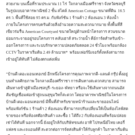
สวยงาม บนเนื้อที่รวมประมาณ 11 ไร่ ใจกลางเมืองศรีราชา จังหวัดชลบุรี
ในรูปแบบอาคารพาณิชย์ 2 ชั้น สไตล์ American Cottage ขนาดที่ดิน 16.5
ตร.ว. พื้นที่ใช้สอย 95 ตร.ม. กับฟังก์ชัน 1 ร้านค้า 2 ห้องนอน 3 ห้องน้ำ
ภายในโครงการครบครันด้วยสิ่งอำนวยความสะดวกมากมาย ทั้งพื้นที่สี
เขียวร่มรื่น American Courtyard ขนาดใหญ่ด้านหน้าโครงการ สวนขนาด
ย่อมกระจายอยู่รอบโครงการ คลับเฮาส์ สระว่ายน้ำ คีย์การ์ดสำหรับเข้า–
ออกโครงการ และระบบรักษาความปลอดภัยตลอด 24 ชั่วโมง พร้อมกล้อง
CCTV ในราคาเริ่มต้น 2.49 ล้านบาท* พร้อมเฟอร์นิเจอร์ทั้งหลังสามารถ
เข้าอยู่ได้ทันที ไม่ต้องตกแต่งเพิ่ม
“บ้านดี เดอะมอนเทอเรย์ อีกหนึ่งโครงการคุณภาพจากดี–แลนด์ กรุ๊ป ตั้งอยู่
บนทำเลศักยภาพ ใจกลางเมืองศรีราชา การเดินทางสะดวกสบาย สามารถ
เดินทางเข้าสู่ตัวเมืองชลบุรี–ระยอง–พัทยา หรือจะใช้เส้นทางจากถนนอัส
สัมชัญเชื่อมต่อเข้าสู่ถนนสุขุมวิทก็สะดวก โดยอาคารพาณิชย์ในโครงการ
บ้านดี เดอะมอนเทอเรย์ มีพื้นที่สำหรับขายหน้าร้านและขายออนไลน์
พร้อมฟังก์ชัน 1 ร้านค้า 2 ห้องนอน ที่สามารถปรับเปลี่ยนให้เป็นห้องไลฟ์สด
ขายของ หรือห้องสต๊อกสินค้า และซื้อ 1 ได้ถึง 2 กับห้องนอนที่พร้อมปล่อย
เช่าได้ทันที นอกจากนี้ ยังอยู่ใกล้กับบริษัทขนส่ง อาทิ ไปรษณีย์ไทย เคอรี่
แฟลช และเจแอนด์ที สะดวกต่อการจัดส่งสินค้าให้กับลูกค้า ในราคาเริ่มต้น