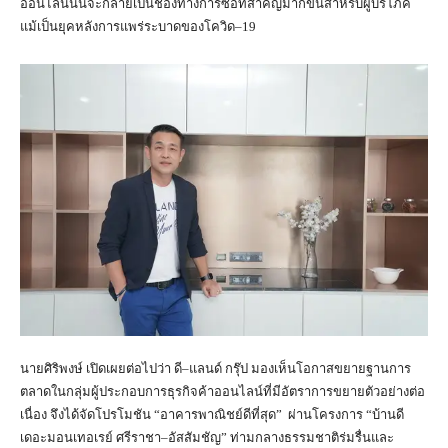
ออนไลน์นั้นจะกลายเป็นช่องทางการซื้อที่สำคัญมากขึ้นสำหรับผู้บริโภค
แม้เป็นยุคหลังการแพร่ระบาดของโควิด–19
นายศิริพงษ์ เปิดเผยต่อไปว่า ดี–แลนด์ กรุ๊ป มองเห็นโอกาสขยายฐานการ
ตลาดในกลุ่มผู้ประกอบการธุรกิจค้าออนไลน์ที่มีอัตราการขยายตัวอย่างต่อ
เนื่อง จึงได้จัดโปรโมชัน “อาคารพาณิชย์ดีที่สุด” ผ่านโครงการ “บ้านดี
เดอะมอนเทอเรย์ ศรีราชา–อัสสัมชัญ” ท่ามกลางธรรมชาติร่มรื่นและ