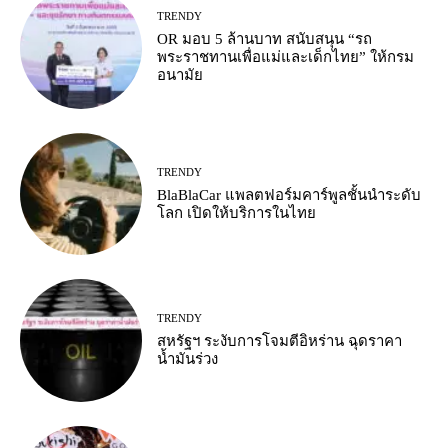
TRENDY
OR มอบ 5 ล้านบาท สนับสนุน “รถ
พระราชทานเพื่อแม่และเด็กไทย” ให้กรม
อนามัย
TRENDY
BlaBlaCar แพลตฟอร์มคาร์พูลชั้นนำระดับ
โลก เปิดให้บริการในไทย
TRENDY
สหรัฐฯ ระงับการโจมตีอิหร่าน ฉุดราคา
น้ำมันร่วง