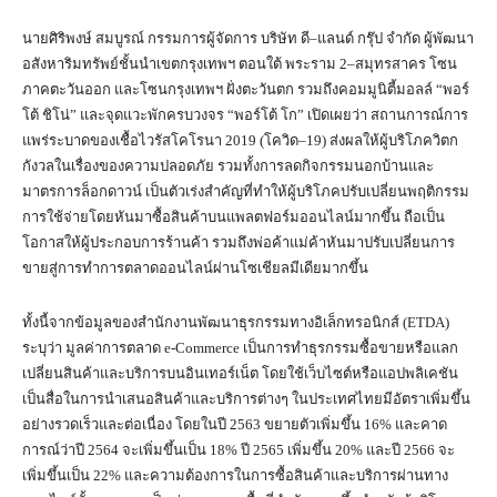
นายศิริพงษ์ สมบูรณ์ กรรมการผู้จัดการ บริษัท ดี–แลนด์ กรุ๊ป จำกัด ผู้พัฒนา
อสังหาริมทรัพย์ชั้นนำเขตกรุงเทพฯ ตอนใต้ พระราม 2–สมุทรสาคร โซน
ภาคตะวันออก และโซนกรุงเทพฯ ฝั่งตะวันตก รวมถึงคอมมูนิตี้มอลล์ “พอร์
โต้ ชิโน่” และจุดแวะพักครบวงจร “พอร์โต้ โก” เปิดเผยว่า สถานการณ์การ
แพร่ระบาดของเชื้อไวรัสโคโรนา 2019 (โควิด–19) ส่งผลให้ผู้บริโภควิตก
กังวลในเรื่องของความปลอดภัย รวมทั้งการลดกิจกรรมนอกบ้านและ
มาตรการล็อกดาวน์ เป็นตัวเร่งสำคัญที่ทำให้ผู้บริโภคปรับเปลี่ยนพฤติกรรม
การใช้จ่ายโดยหันมาซื้อสินค้าบนแพลตฟอร์มออนไลน์มากขึ้น ถือเป็น
โอกาสให้ผู้ประกอบการร้านค้า รวมถึงพ่อค้าแม่ค้าหันมาปรับเปลี่ยนการ
ขายสู่การทำการตลาดออนไลน์ผ่านโซเชียลมีเดียมากขึ้น
ทั้งนี้จากข้อมูลของสำนักงานพัฒนาธุรกรรมทางอิเล็กทรอนิกส์ (ETDA)
ระบุว่า มูลค่าการตลาด e-Commerce เป็นการทำธุรกรรมซื้อขายหรือแลก
เปลี่ยนสินค้าและบริการบนอินเทอร์เน็ต โดยใช้เว็บไซต์หรือแอปพลิเคชัน
เป็นสื่อในการนำเสนอสินค้าและบริการต่างๆ ในประเทศไทยมีอัตราเพิ่มขึ้น
อย่างรวดเร็วและต่อเนื่อง โดยในปี 2563 ขยายตัวเพิ่มขึ้น 16% และคาด
การณ์ว่าปี 2564 จะเพิ่มขึ้นเป็น 18% ปี 2565 เพิ่มขึ้น 20% และปี 2566 จะ
เพิ่มขึ้นเป็น 22% และความต้องการในการซื้อสินค้าและบริการผ่านทาง