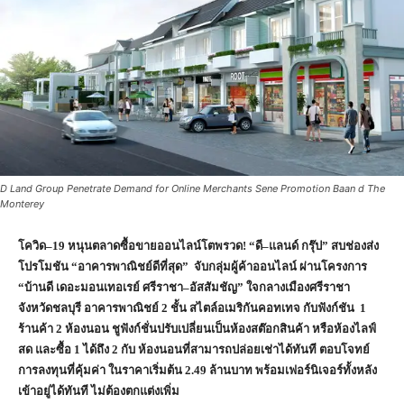
D Land Group Penetrate Demand for Online Merchants Sene Promotion Baan d The
Monterey
โควิด–
19 หนุนตลาดซื้อขายออนไลน์โตพรวด! “ดี–แลนด์ กรุ๊ป” สบช่องส่ง
โปรโมชัน “อาคารพาณิชย์ดีที่สุด” จับกลุ่มผู้ค้าออนไลน์ ผ่านโครงการ
“บ้านดี เดอะมอนเทอเรย์ ศรีราชา–อัสสัมชัญ” ใจกลางเมืองศรีราชา
จังหวัดชลบุรี อาคารพาณิชย์ 2 ชั้น สไตล์อเมริกันคอทเทจ กับฟังก์ชัน 1
ร้านค้า 2 ห้องนอน ชูฟังก์ชั่นปรับเปลี่ยนเป็นห้องสต๊อกสินค้า หรือห้องไลฟ์
สด และซื้อ 1 ได้ถึง 2 กับ ห้องนอนที่สามารถปล่อยเช่าได้ทันที ตอบโจทย์
การลงทุนที่คุ้มค่า ในราคาเริ่มต้น 2.49 ล้านบาท พร้อมเฟอร์นิเจอร์ทั้งหลัง
เข้าอยู่ได้ทันที ไม่ต้องตกแต่งเพิ่ม