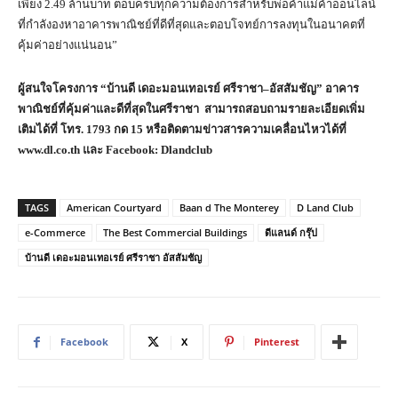
เพียง 2.49 ล้านบาท ตอบครบทุกความต้องการสำหรับพ่อค้าแม่ค้าออนไลน์
ที่กำลังองหาอาคารพาณิชย์ที่ดีที่สุดและตอบโจทย์การลงทุนในอนาคตที่
คุ้มค่าอย่างแน่นอน”
ผู้สนใจโครงการ “บ้านดี เดอะมอนเทอเรย์ ศรีราชา
–อัสสัมชัญ” อาคาร
พาณิชย์ที่คุ้มค่าและดีที่สุดในศรีราชา สามารถสอบถามรายละเอียดเพิ่ม
เติมได้ที่ โทร. 1793 กด 15 หรือติดตามข่าวสารความเคลื่อนไหวได้ที่
www.dl.co.th และ Facebook: Dlandclub
TAGS
American Courtyard
Baan d The Monterey
D Land Club
e-Commerce
The Best Commercial Buildings
ดีแลนด์ กรุ๊ป
บ้านดี เดอะมอนเทอเรย์ ศรีราชา อัสสัมชัญ
Facebook
X
Pinterest