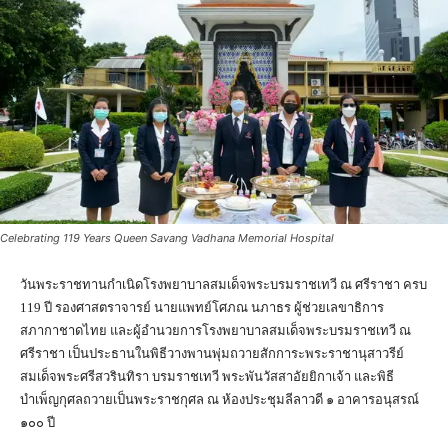
Celebrating 119 Years Queen Savang Vadhana Memorial Hospital
วันพระราชทานกำเนิดโรงพยาบาลสมเด็จพระบรมราชเทวี ณ ศรีราชา ครบ
119 ปี รองศาสตราจารย์ นายแพทย์โศภณ นภาธร ผู้ช่วยเลขาธิการ
สภากาชาดไทย และผู้อำนวยการโรงพยาบาลสมเด็จพระบรมราชเทวี ณ
ศรีราชา เป็นประธานในพิธีวางพานพุ่มถวายสักการะพระราชานุสาวรีย์
สมเด็จพระศรีสวรินทิรา บรมราชเทวี พระพันวัสสาอัยยิกาเจ้า และพิธี
บำเพ็ญกุศลถวายเป็นพระราชกุศล ณ ห้องประชุมลีลาวดี ๑ อาคารอนุสรณ์
๑๐๐ ปี