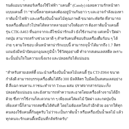
รนด์แอมบาสเดอร์เครื่องใช้ไฟฟ้า “แคนดี้” (Candy) เฉลยความรักหน้าตา
แบบแคนดี้ ว่า “ช่วงนี้หลายคนคงต้องอยู่บ้านกันยาว ๆ และอาจกำลังมองหา
กาต้มน้ำไฟฟ้า และเครื่องปั่นน้ำผลไม้คุณภาพดี ขนาดกะทัดรัด ที่สามารถ
ชงเครื่องดื่มแก้วโปรดได้หลากหลายอย่างใจต้องการ ต้องกาต้มน้ำแคนดี้
รุ่น CTK-A463 ที่นอกจากจะดีไซน์น่ารักแล้ว ยังใช้งานง่าย แค่เทน้ำ ปิดฝา
กดปุ่ม สามารถสร้างช่วงเวลาดี ๆ สำหรับคนที่ชอบจิบเครื่องดื่มร้อน ๆ ได้
ง่าย ๆ ตามใจชอบ เห็นหน้าตาน่ารักแบบนี้ สามารถจุน้ำได้มากถึง 1.7 ลิตร
แถมยังมีหน้าปัดบอกอุณหภูมิน้ำ ใช้วัสดุอย่างดี ทำจากสเตนเลสสตีล เพราะ
ฉะนั้นมั่นใจในความแข็งแรง และปลอดภัยได้แน่นอน
“สำหรับสายเฮลท์ตี้ แนะนำเครื่องปั่นน้ำผลไม้แคนดี้ รุ่น CTJ-Z064 ขนาด
กำลังดี สามารถบรรจุเครื่องดื่มได้ถึง 300 มิลลิลิตร ใบมีดเป็นสเตนเลสอย่าง
ดี สี่แฉก ทนทาน ภาชนะทำจาก Tritan ผสม ปราศจากสารก่อมะเร็ง
ปลอดภัยแน่นอน และยังสามารถทำความสะอาดโดยเครื่องล้างจานได้อีก
ด้วย ซึ่งการใช้งานก็สะดวกมาก ๆ เพียงแค่ใส่ผลไม้ ปิดฝา และกดปุ่มปั่น
เพียงเท่านี้ก็สามารถสดชื่นได้ทันที โดยไม่ต้องเทใส่แก้วอีกด้วย อยากให้ทุก
คนลองใช้แคนดี้กันดูครับ ไม่ว่าจะเป็นกาต้มน้ำ หรือเครื่องปั่นน้ำผลไม้ แล้ว
ทุกคนจะรักแคนดี้เหมือนที่กลัฟรักครับ”