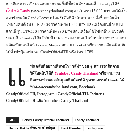
อย่าลืม! ลงทะเบียนสะสมยอดทุกครั้งที่ซื้อสินค้า “แคนดี้” (Candy) ได้ที่
เว็บไซต์ Candy
(www.candythailand.com) สะสมครบ 15,000 บาท จะได้เป็น
สมาชิกระดับ Candy Lover พร้อมรับสิทธิพิเศษมากมาย สั่งซื้อกาต้มน้ำ
ไฟฟ้าแคนดี้ รุ่น CTK-A463 ราคาเพียง 1,290 บาท และเครื่องปั่นน้ำผลไม้
แคนดี้ รุ่น CTJ-Z064 ราคาเพียง 990 บาท และเครื่องใช้ไฟฟ้าอื่นๆ แบรนด์
“แคนดี้” (Candy) ได้แล้ววันนี้ เฉพาะช่องทางออนไลน์เท่านั้น ผ่านทางแอป
พลิเคชั่นออนไลน์ Lazada, Shopee และ JD Central หรือรายละเอียดเพิ่มเติม
ได้ที่ เฟซบุ๊คแฟนเพจ CandyOfficialTH หรือโทร. 1789
แ
ฟนคลับที่อยากเห็นหน้า
“
กลัฟ
”
บ่อย ๆ สามารถ
ติดตาม
วิดีโอคลิปได้
ที่
Youtube : Candy Thailand
หรือสามารถ
ติดตามข่าวและข้อมูลผลิตภัณฑ์ดี ๆ จากแบรนด์
Candy
ได้
ทาง
www.candythailand.com, Facebook:
CandyOfficialTH, Instagram : CandyOfficial.TH, Twitter :
CandyOfficialTH
และ
Youtube : Candy Thailand
TAGS
Candy Candy Official Thailand
Candy Thailand
Electric Kettle ชีวิตง่าย สไตล์คุณ
Fruit Blender
Instagram