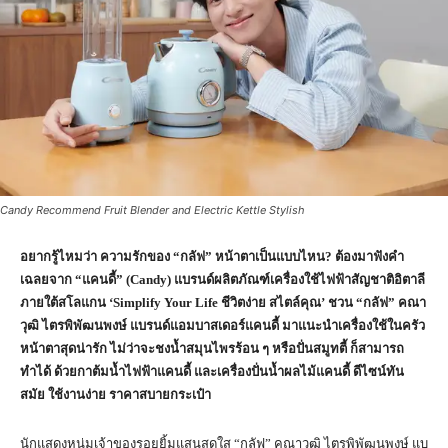
Candy Recommend Fruit Blender and Electric Kettle Stylish
อยากรู้ไหมว่า ความรักของ
“
กลัฟ
”
หน้าตาเป็นแบบไหน
?
ต้องมาฟังคำ
เฉลยจาก
“
แคนดี้
” (Candy)
แบรนด์ผลิตภัณฑ์เครื่องใช้ไฟฟ้าสัญชาติอิตาลี
ภายใต้สโลแกน
‘Simplify Your Life
ชีวิตง่าย สไตล์คุณ
’
ชวน
“
กลัฟ
”
คณา
วุฒิ ไตรพิพัฒนพงษ์ แบรนด์แอมบาสเดอร์แคนดี้
มาแนะนำเครื่องใช้ในครัว
หน้าตาสุดน่ารัก ไม่ว่าจะชงน้ำสมุนไพรร้อน ๆ หรือปั่นสมูทตี้ ก็สามารถ
ทำได้
ด้วยกาต้มน้ำไฟฟ้าแคนดี้ และเครื่องปั่นน้ำผลไม้แคนดี้ ดีไซน์ทัน
สมัย ใช้งานง่าย ราคาสบายกระเป๋า
นักแสดงหนุ่มเจ้าของรอยยิ้มแสนสดใส “กลัฟ” คณาวุฒิ ไตรพิพัฒนพงษ์ แบ