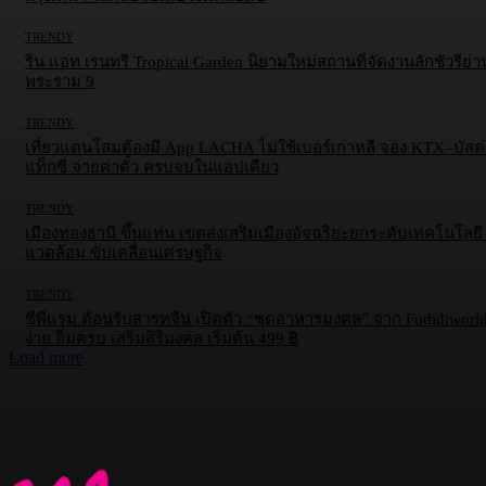
TRENDY
ริน แอท เรนทรี Tropical Garden นิยามใหม่สถานที่จัดงานลักชัวรีย่า
พระราม 9
TRENDY
เที่ยวแดนโสมต้องมี App LACHA ไม่ใช้เบอร์เกาหลี จอง KTX–บัสด
แท็กซี่ จ่ายค่าตั๋ว ครบจบในแอปเดียว
TRENDY
เมืองทองธานี ขึ้นแท่น เขตส่งเสริมเมืองอัจฉริยะยกระดับเทคโนโลยี ส
แวดล้อม ขับเคลื่อนเศรษฐกิจ
TRENDY
ซีพีแรม ต้อนรับสารทจีน เปิดตัว “ชุดอาหารมงคล” จาก Fudidiworld
ง่าย อิ่มครบ เสริมสิริมงคล เริ่มต้น 499 ฿
Load more