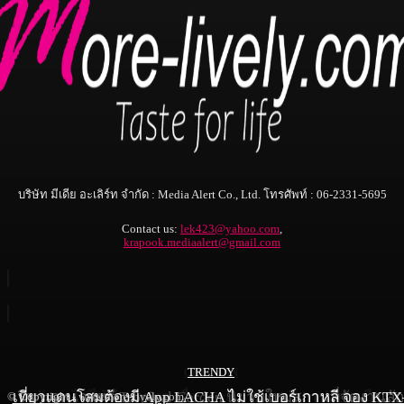
บริษัท มีเดีย อะเลิร์ท จำกัด : Media Alert Co., Ltd. โทรศัพท์ : 06-2331-5695
Contact us:
lek423@yahoo.com
,
krapook.mediaalert@gmail.com
CHECK IN
TRENDY
TRENDY
เที่ยวแดนโสมต้องมี App LACHA ไม่ใช้เบอร์เกาหลี จอง KTX
ริน แอท เรนทรี Tropical Garden นิยามใหม่สถานที่จัดงานลัก
พัทยาไม่ได้มีแค่ทะเล เมื่อ “Event Tourism” เปลี่ยนเมือง
© Copyright - www.more-lively.com