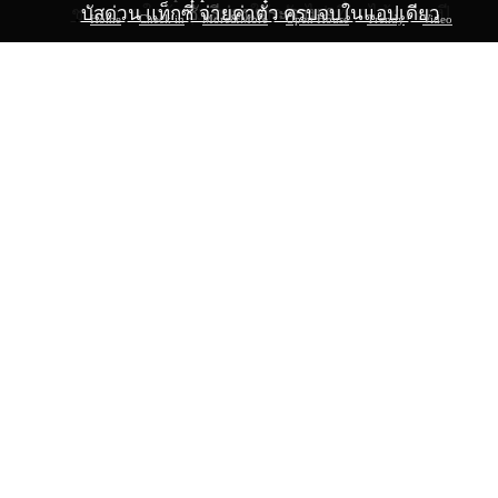
ชายหาดใกล้กรุงเทพฯ ให้กลับไปเที่ยวได้ตลอดปี
บัสด่วน แท็กซี่ จ่ายค่าตั๋ว ครบจบในแอปเดียว
ชัวรีย่านพระราม 9
Home
Check in
More&More
Open House
Trendy
Video