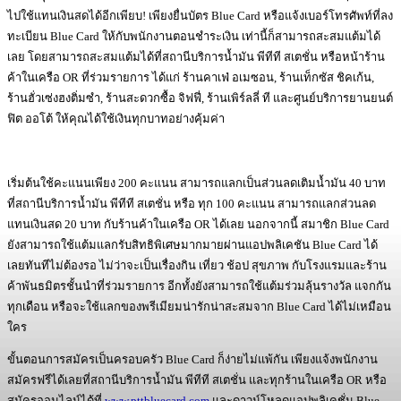
ไปใช้แทนเงินสดได้อีกเพียบ! เพียงยื่นบัตร Blue Card หรือแจ้งเบอร์โทรศัพท์ที่ลง
ทะเบียน Blue Card ให้กับพนักงานตอนชำระเงิน เท่านี้ก็สามารถสะสมแต้มได้
เลย โดยสามารถสะสมแต้มได้ที่สถานีบริการน้ำมัน พีทีที สเตชั่น หรือหน้าร้าน
ค้าในเครือ OR ที่ร่วมรายการ ได้แก่ ร้านคาเฟ่ อเมซอน, ร้านเท็กซัส ชิคเก้น,
ร้านฮั่วเซ่งฮงติ่มซำ, ร้านสะดวกซื้อ จิฟฟี่, ร้านเพิร์ลลี่ ที และศูนย์บริการยานยนต์
ฟิต ออโต้ ให้คุณได้ใช้เงินทุกบาทอย่างคุ้มค่า
เริ่มต้นใช้คะแนนเพียง 200 คะแนน สามารถแลกเป็นส่วนลดเติมน้ำมัน 40 บาท
ที่สถานีบริการน้ำมัน พีทีที สเตชั่น หรือ ทุก 100 คะแนน สามารถแลกส่วนลด
แทนเงินสด 20 บาท กับร้านค้าในเครือ OR ได้เลย นอกจากนี้ สมาชิก Blue Card
ยังสามารถใช้แต้มแลกรับสิทธิพิเศษมากมายผ่านแอปพลิเคชัน Blue Card ได้
เลยทันทีไม่ต้องรอ ไม่ว่าจะเป็นเรื่องกิน เที่ยว ช้อป สุขภาพ กับโรงแรมและร้าน
ค้าพันธมิตรชั้นนำที่ร่วมรายการ อีกทั้งยังสามารถใช้แต้มร่วมลุ้นรางวัล แจกกัน
ทุกเดือน หรือจะใช้แลกของพรีเมียมน่ารักน่าสะสมจาก Blue Card ได้ไม่เหมือน
ใคร
ขั้นตอนการสมัครเป็นครอบครัว Blue Card ก็ง่ายไม่แพ้กัน เพียงแจ้งพนักงาน
สมัครฟรีได้เลยที่สถานีบริการน้ำมัน พีทีที สเตชั่น และทุกร้านในเครือ OR หรือ
สมัครออนไลน์ได้ที่
www.pttbluecard.com
และดาวน์โหลดแอปพลิเคชั่น Blue