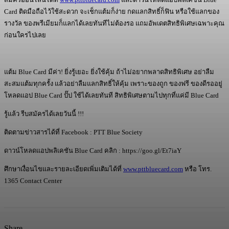
Card ติดมือถือไว้ใช้สะดวก จะเช็กแต้มก็ง่าย กดแลกสิทธิ์ก็ฟิน หรือใช้แลกของ
รางวัล ของพรีเมียมก็แลกได้เลยทันทีไม่ต้องรอ แถมอัพเดตสิทธิพิเศษเฉพาะคุณ
ก่อนใครไปเลย
แต้ม Blue Card มีค่า! ยิ่งรู้เยอะ ยิ่งใช้คุ้ม ถ้าไม่อยากพลาดสิทธิพิเศษ อย่าลืม
สะสมแต้มทุกครั้ง แล้วอย่าลืมแลกสิทธิ์ให้คุ้ม เพราะของถูก ของฟรี ของดีรออยู่
โหลดแอป Blue Card ปั๊ป ใช้ได้เลยทันที สิทธิพิเศษตามไปทุกที่แค่มี Blue Card
รู้แล้ว รีบสมัครได้เลยวันนี้ !!!
ติดตามข่าวสารได้ที่ Facebook : PTT Blue Society
ดาวน์โหลดแอปพลิเคชัน Blue Card คลิก : https://goo.gl/Et7iaY
ศึกษาเงื่อนไขและรายละเอียดเพิ่มเติมได้ที่
www.pttbluecard.com
หรือ โทร.
1365 Contact Center
Share