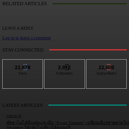
RELATED ARTICLES
LEAVE A REPLY
Log in to leave a comment
STAY CONNECTED
22,878
3,912
22,800
Fans
Followers
Subscribers
LATEST ARTICLES
CHECK IN
พัทยาไม่ได้มีแค่ทะเล เมื่อ “Event Tourism” เปลี่ยนเมืองชายหาดใกล
กรุงเทพฯ ให้กลับไปเที่ยวได้ตลอดปี