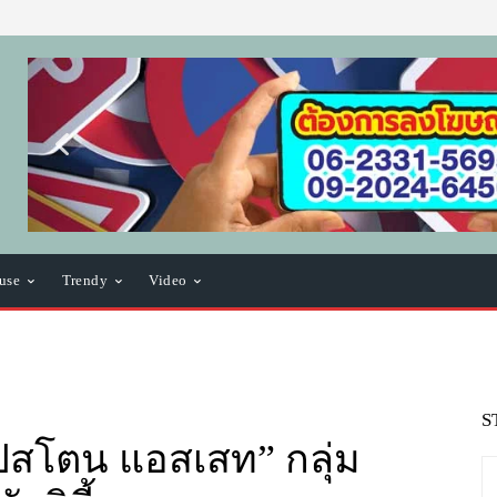
use
Trendy
Video
S
๊ปสโตน แอสเสท” กลุ่ม