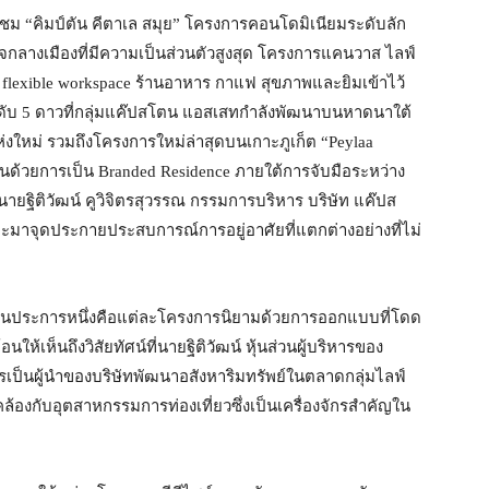
นชม “คิมป์ตัน คีตาเล สมุย” โครงการคอนโดมิเนียมระดับลัก
จกลางเมืองที่มีความเป็นส่วนตัวสูงสุด โครงการแคนวาส ไลฟ์
 flexible workspace ร้านอาหาร กาแฟ สุขภาพและยิมเข้าไว้
ดับ 5 ดาวที่กลุ่มแค๊ปสโตน แอสเสทกำลังพัฒนาบนหาดนาใต้
 แห่งใหม่ รวมถึงโครงการใหม่ล่าสุดบนเกาะภูเก็ต “Peylaa
่นด้วยการเป็น Branded Residence ภายใต้การจับมือระหว่าง
ายฐิติวัฒน์ คูวิจิตรสุวรรณ กรรมการบริหาร บริษัท แค๊ปส
ะมาจุดประกายประสบการณ์การอยู่อาศัยที่แตกต่างอย่างที่ไม่
นประการหนึ่งคือแต่ละโครงการนิยามด้วยการออกแบบที่โดด
ห้เห็นถึงวิสัยทัศน์ที่นายฐิติวัฒน์ หุ้นส่วนผู้บริหารของ
การเป็นผู้นำของบริษัทพัฒนาอสังหาริมทรัพย์ในตลาดกลุ่มไลฟ์
คล้องกับอุตสาหกรรมการท่องเที่ยวซึ่งเป็นเครื่องจักรสำคัญใน