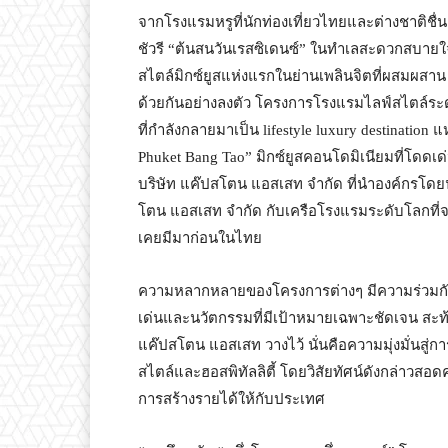
จากโรงแรมหรูที่นักท่องเที่ยวไทยและต่างชาติชื่
ชัวรี “ต้นสนวันเรสซิเดนซ์” ในทำเลสะดวกสบายใ
สไตล์มิกซ์ยูสแห่งแรกในย่านเพลินจิตที่ผสมผสาน
ด้วยกันอย่างลงตัว โครงการโรงแรมไลฟ์สไตล์ระ
ที่กำลังกลายมาเป็น lifestyle luxury destination
Phuket Bang Tao” มิกซ์ยูสคอนโดมิเนียมที่โดดเด
บริษัท แค๊ปสโตน แอสเสท จำกัด ที่นำองค์กรโดยน
โตน แอสเสท จำกัด กับเครือโรงแรมระดับโลกที่จ
เคยมีมาก่อนในไทย
ความหลากหลายของโครงการต่างๆ มีความร่วมกั
เด่นและนวัตกรรมที่มีเป้าหมายเฉพาะชัดเจน สะท้อนใ
แค๊ปสโตน แอสเสท วางไว้ นั่นคือความมุ่งมั่นสู่
สไตล์และฮอสพิทัลลิตี้ โดยวิสัยทัศน์ดังกล่าวสอด
การสร้างรายได้ให้กับประเทศ