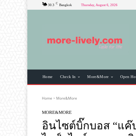
C
30.3
Bangkok
Thursday, August 6, 2026
Home
Check In
More&More
Open Ho
Home
More&More
MORE&MORE
อินไซต์บิ๊กบอส “แค