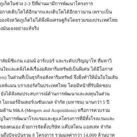
ดภูเก็ตในช่วง 2-3 ปีที่ผ่านมามีการพัฒนาโครงการ
ีโอกาสเติบโตได้อีกมากและเติบโตได้อีกยาวนาน เพราะเป็น
บโตของจังหวัดภูเก็ตไม่ได้พึ่งพิงเศรษฐกิจโดยรวมของประเทศไทย
ของมันเองอย่างแท้จริง
ลัยมิชิแกน แอนน์ อาร์เบอร์ และระดับปริญญาโท ที่มหาวิ
ใจและคลั่งไคล้เรื่องอสังหาริมทรัพย์เป็นพิเศษ ได้มีโอกาส
s) ในส่วนที่เป็นธุรกิจอสังหาริมทรัพย์ จึงยิ่งทำให้มั่นใจในเส้น
กับเลห์แมน บราเธอร์สในประเทศไทย โดยมีหน้าที่รับผิดชอบ
า ยังได้สั่งสมประสบการณ์ด้านการพัฒนาและลงทุนในส่วน
 ไมเนอร์อินเตอร์เนชันแนล จำกัด (มหาชน) นานกว่า 5 ปี
แรมด้าน M&A (Mergers and Acquisitions) หรือการควบรวม
คัญในการพัฒนาโรงแรมและดูแลโครงการที่มีทั้งโรงแรมและ
ิจของตนเอง ด้วยการจัดตั้งบริษัท แค๊ปสโตน แอสเสท จำกัด
นถึงปัจจุบันรวม 8 โครงการ รวมมูลค่ากว่า 14,000 ล้านบาท