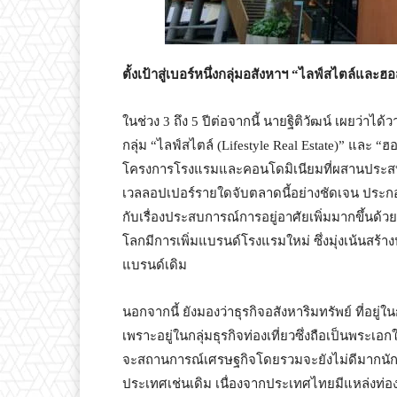
ตั้งเป้าสู่เบอร์หนึ่งกลุ่มอสังหาฯ “ไลฟ์สไตล์และฮอส
ในช่วง 3 ถึง 5 ปีต่อจากนี้ นายฐิติวัฒน์ เผยว่าได้
กลุ่ม “ไลฟ์สไตล์ (Lifestyle Real Estate)” และ “ฮอ
โครงการโรงแรมและคอนโดมิเนียมที่ผสานประสบการณ
เวลลอปเปอร์รายใดจับตลาดนี้อย่างชัดเจน ประก
กับเรื่องประสบการณ์การอยู่อาศัยเพิ่มมากขึ้นด้ว
โลกมีการเพิ่มแบรนด์โรงแรมใหม่ ซึ่งมุ่งเน้นส
แบรนด์เดิม
นอกจากนี้ ยังมองว่าธุรกิจอสังหาริมทรัพย์ ที่อยู
เพราะอยู่ในกลุ่มธุรกิจท่องเที่ยวซึ่งถือเป็นพระ
จะสถานการณ์เศรษฐกิจโดยรวมจะยังไม่ดีมากนัก แต่เช
ประเทศเช่นเดิม เนื่องจากประเทศไทยมีแหล่งท่องเ