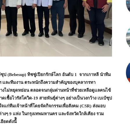
ซุป (
Bebesup)
ทิชชู่เปียกรักษ์โลก อันดับ
1
จากเกาหลี นำทีม
ิษัทฯ และทีมงาน ตระหนักถึงความสำคัญของบุคลากรทา
ย่างไม่หยุดหย่อน ตลอดจนกลุ่มด่านหน้าที่ช่วยเหลือดูแลคนไข้
เชื้อไวรัสโควิด-
19
สายพันธุ์ต่างๆ อย่างเป็นวงกว้าง เบเบ้ซุป
จแก่ทีมเจ้าหน้าที่โดยจัดกิจกรรมเพื่อสังคม (
CSR)
ส่งมอบ
ต่างๆ
9
แห่ง ในกรุงเทพมหานคร และจังหวัดใกล้เคียง รวม
ยดดังนี้ื