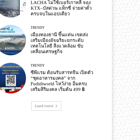
LACHA ไม่ใช้เบอร์เกาหลี จอง
KTX–บัสด่วน แท็กซี่ จ่ายค่าตั๋ว
ครบจบในแอปเดียว
TRENDY
เมืองทองธานี ขึ้นแท่น เขตส่ง
เสริมเมืองอัจฉริยะยกระดับ
เทคโนโลยี สิ่งแวดล้อม ขับ
เคลื่อนเศรษฐกิจ
TRENDY
ซีพีแรม ต้อนรับสารทจีน เปิดตัว
“ชุดอาหารมงคล” จาก
Fudidiworld ไหว้ง่าย อิ่มครบ
เสริมสิริมงคล เริ่มต้น 499 ฿
Load more