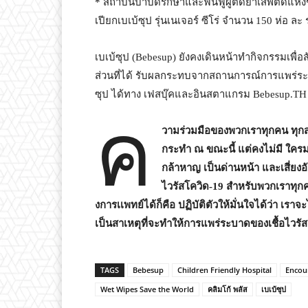
* สถาบันบำบัดรักษาและฟื้นฟูผู้ติดยาเสพติดแห่
เปียกเบเบ้ซุป รุ่นเนเจอร์ ซีโร่ จำนวน 150 ห่อ ละ
เบเบ้ซุป (Bebesup) ยังคงเดินหน้าทำกิจกรรมเพื่อ
ส่วนที่ได้ รับผลกระทบจากสถานการณ์การแพร่ระบ
ซุป ได้ทาง เฟสบุ๊คและอินสตาแกรม Bebesup.TH
ค
วามร่วมมือของพวกเราทุกคน ทุกสาข
กระทำ ณ ขณะนี้ แต่คงไม่มี ใคร
กล้าหาญ เป็นด่านหน้า และเสี่ยงอัน
ไวรัสโควิด-
19
สำหรับพวกเราทุกคน
งการเเพทย์ได้ก็คือ ปฏิบัติตัวให้มั่นใจได้ว่า เรา
เป็นสาเหตุที่จะทำให้การแพร่ระบาดของเชื้อไวรัสเ
TAGS
Bebesup
Children Friendly Hospital
Encou
Wet Wipes Save the World
คลิมโก้ พลัส
เบเบ้ซุป