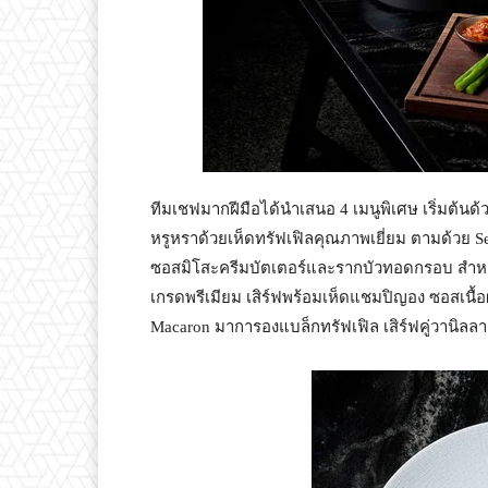
ทีมเชฟมากฝีมือได้นำเสนอ 4 เมนูพิเศษ เริ่มต้นด้ว
หรูหราด้วยเห็ดทรัฟเฟิลคุณภาพเยี่ยม ตามด้วย S
ซอสมิโสะครีมบัตเตอร์และรากบัวทอดกรอบ สำหรับ
เกรดพรีเมียม เสิร์ฟพร้อมเห็ดแชมปิญอง ซอสเนื้อผ
Macaron มาการองแบล็กทรัฟเฟิล เสิร์ฟคู่วานิลลา