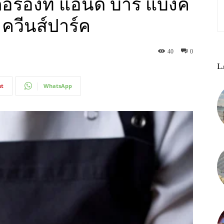
ตอรองท์ แอนด์ บาร์ แบงค็
 ควีนส์ปาร์ค
40
0
L
st
WhatsApp