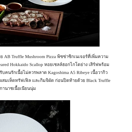
ย AB Truffle Mushroom Pizza พิซซ่าซิกเนเจอร์ที่เพิ่มความ
eared Hokkaido Scallop หอยเชลล์ฮอกไกโดย่าง เสิร์ฟพร้อม
คนรักเนื้อไม่ควรพลาด Kagoshima A5 Ribeye เนื้อวากิว
สมเห็ดทรัฟเฟิล และกิมจิผัด ก่อนปิดท้ายด้วย Black Truffle
กานาชเนื้อเนียนนุ่ม