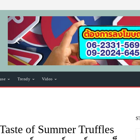
use
Trendy
Video
S
 Taste of Summer Truffles