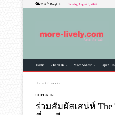
C
31.6
Bangkok
Sunday, August 9, 2026
Home
Check In
More&More
Open Ho
Home
Check in
CHECK IN
ร่วมสัมผัสเสน่ห์ The