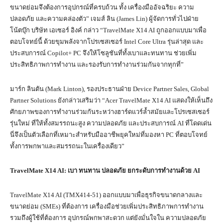
ขนาดย่อมจึงต้องการอุปกรณ์ที่ครบถ้วน ทั้ง เครื่องมืออัจฉริยะ ความ
ปลอดภัย และความคล่องตัว” เจมส์ ลิน (James Lin) ผู้จัดการทั่วไปฝ่าย
โน้ตบุ๊ก บริษัท เอเซอร์ อิงค์ กล่าว “TravelMate X14 AI ถูกออกแบบมาเพื่อ
ตอบโจทย์นี้ ด้วยขุมพลังจากโปรเซสเซอร์ Intel Core Ultra รุ่นล่าสุด และ
ประสบการณ์ Copilot+ PC จึงให้โซลูชันที่ทั้งเบาและทนทาน ช่วยเพิ่ม
ประสิทธิภาพการทำงาน และรองรับการทำงานร่วมกันจากทุกที่”
มาร์ก ลินตัน (Mark Linton), รองประธานฝ่าย Device Partner Sales, Global
Partner Solutions ยังกล่าวเสริมว่า “Acer TravelMate X14 AI แสดงให้เห็นถึง
ศักยภาพของการทำงานร่วมกันระหว่างฮาร์ดแวร์ล้ำสมัยและโปรเซสเซอร์
รุ่นใหม่ ที่ให้ทั้งสมรรถนะสูง ความปลอดภัย และประสบการณ์ AI ที่โดดเด่น
นี่จึงเป็นตัวเลือกที่เหมาะสำหรับมืออาชีพยุคใหม่ที่มองหา PC ที่ตอบโจทย์
ทั้งการพกพาและสมรรถนะในเครื่องเดียว”
TravelMate X14 AI:
เบา ทนทาน ปลอดภัย ยกระดับการทำงานด้วย
AI
TravelMate X14 AI (TMX414-51) ออกแบบมาเพื่อธุรกิจขนาดกลางและ
ขนาดย่อม (SMEs) ที่ต้องการ เครื่องมือช่วยเพิ่มประสิทธิภาพการทำงาน
รวมถึงผู้ใช้ที่ต้องการ อุปกรณ์พกพาสะดวก แต่ยังมั่นใจใน ความปลอดภัย