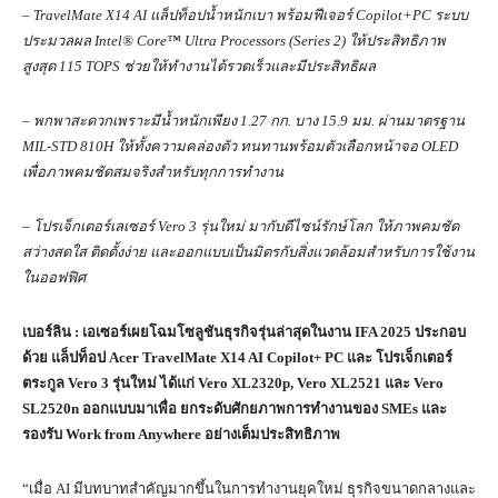
– TravelMate X14 AI แล็ปท็อปน้ำหนักเบา พร้อมฟีเจอร์ Copilot+PC ระบบ
ประมวลผล Intel® Core™ Ultra Processors (Series 2) ให้ประสิทธิภาพ
สูงสุด 115 TOPS ช่วยให้ทำงานได้รวดเร็วและมีประสิทธิผล
–
พกพาสะดวกเพราะมีน้ำหนักเพียง
1.27
กก. บาง
15.9
มม. ผ่านมาตรฐาน
MIL-STD 810H
ให้ทั้งความคล่องตัว ทนทานพร้อมตัวเลือกหน้าจอ
OLED
เพื่อภาพคมชัดสมจริงสำหรับทุกการทำงาน
–
โปรเจ็กเตอร์เลเซอร์
Vero 3
รุ่นใหม่ มากับดีไซน์รักษ์โลก ให้ภาพคมชัด
สว่างสดใส ติดตั้งง่าย และออกแบบเป็นมิตรกับสิ่งแวดล้อมสำหรับการใช้งาน
ในออฟฟิศ
เบอร์ลิน : เอเซอร์เผยโฉมโซลูชันธุรกิจรุ่นล่าสุดในงาน
IFA 2025
ประกอบ
ด้วย แล็ปท็อป
Acer TravelMate X14 AI Copilot+ PC
และ โปรเจ็กเตอร์
ตระกูล
Vero 3
รุ่นใหม่ ได้แก่
Vero XL2320p, Vero XL2521
และ
Vero
SL2520n
ออกแบบมาเพื่อ ยกระดับศักยภาพการทำงานของ
SMEs
และ
รองรับ
Work from Anywhere
อย่างเต็มประสิทธิภาพ
“เมื่อ AI มีบทบาทสำคัญมากขึ้นในการทำงานยุคใหม่ ธุรกิจขนาดกลางและ