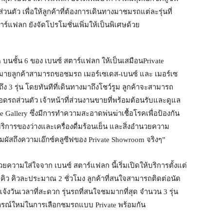
วนตัว เพื่อให้ลูกค้าที่ต้องการเดินทางมาชมรถแต่ละรุ่นที่
แฟลก ยังจัดโปรโมชั่นเพิ่มให้เป็นพิเศษด้วย
ea บนชั้น 6 ของ เบนซ์ สตาร์แฟลก ให้เป็นเสมือนPrivate
ัดหมายลูกค้าสามารถขอชมรถ เมอร์เซเดส-เบนซ์ และ เมอร์เซ
้ถึง 3 รุ่น โดยทันทีที่เดินทางมาถึงโชว์รูม ลูกค้าจะสามารถ
ี่จอดรถส่วนตัว เจ้าหน้าที่ส่วนงานขายที่พร้อมต้อนรับและดูแล
 Gallery ซึ่งมีการทำความสะอาดพ่นฆ่าเชื้อโรคเพื่อป้องกัน
ริการของว่างและเครื่องดื่มร้อนเย็น และสิ่งอำนวยความ
ัสถึงความเอ๊กซ์คลูซีฟของ Private Showroom จริงๆ”
วยความใส่ใจจาก เบนซ์ สตาร์แฟลก นี้เริ่มเปิดให้บริการตั้งแต่
 3 คิว คิวละประมาณ 2 ชั่วโมง ลูกค้าที่สนใจสามารถติดต่อนัด
้งวันเวลาที่สะดวก รุ่นรถที่สนใจชมมากที่สุด จำนวน 3 รุ่น
รณ์ใหม่ในการเลือกชมรถแบบ Private พร้อมกัน