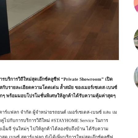
บริการวิถีใหม่สุดเอ๊กซ์คลูซีฟ
“Private Showroom” เปิด
ัมผัสกับรายละเอียดความโดดเด่น ล้ำสมัย ของเมอร์เซเดส-เบนซ์
ๆ พร้อมมอบโปรโมชั่นพิเศษให้ลูกค้าได้รับความคุ้มค่าสุดๆ
สตาร์แฟลก จำกัด ผู้จำหน่ายรถยนต์ เมอร์เซเดส-เบนซ์ และ เม
วบคู่ไปกับการบริการวิถีใหม่ #STAYHOME Service ในการ
็มจี รุ่นใหม่ๆ ไปให้ลูกค้าได้ลองขับถึงบ้าน ได้รับความ
ุด เบนซ์ สตาร์แฟลก ยังได้เพิ่มบริการใหม่สุดเอ๊กซ์คลูซีฟ