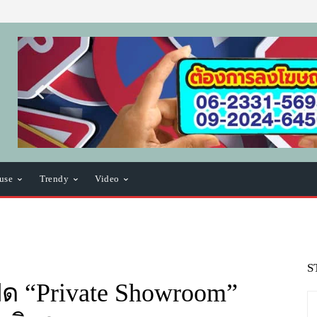
use
Trendy
Video
S
ิด “Private Showroom”