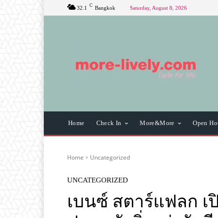
C
32.1
Bangkok
Saturday, August 8, 2026
Home
Check In
More&More
Open Ho
Home
Uncategorized
UNCATEGORIZED
เบนซ์ สตาร์แฟลก เป