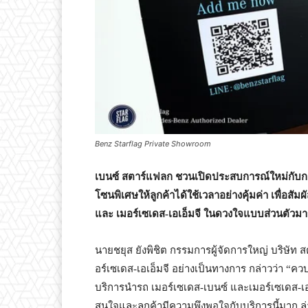
Benz Starflag Private Showroom
เบนซ์ สตาร์แฟลก ชวนเปิดประสบการณ์ใหม่กับการ
โซนพิเศษให้ลูกค้าได้ใช้เวลาอย่างคุ้มค่า เพื่อส
และ เมอร์เซเดส-เอเอ็มจี ในดวงใจแบบส่วนตัวมาก
นายชยุส ยังพิชิต กรรมการผู้จัดการใหญ่ บริษัท 
อร์เซเดส-เอเอ็มจี อย่างเป็นทางการ กล่าวว่า “ค
บริการนำรถ เมอร์เซเดส-เบนซ์ และเมอร์เซเดส-เอเอ
สนใจและลูกค้ามีความพึงพอใจกับบริการนี้มาก ล่าส