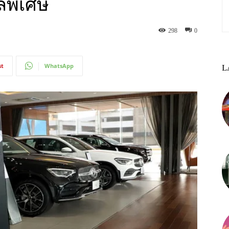
ีลพิเศษ
298
0
st
WhatsApp
L