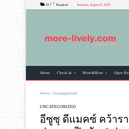
C
34.7
Bangkok
Saturday, August 8, 2026
Home
Check In
More&More
Open Ho
Home
Uncategorized
UNCATEGORIZED
อีซูซุ ดีแมคซ์ คว้าร