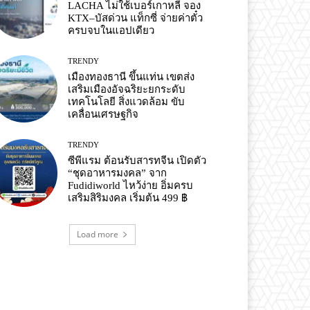
LACHA ไม่ใช้เบอร์เกาหลี จอง
KTX–บัสด่วน แท็กซี่ จ่ายค่าตั๋ว
ครบจบในแอปเดียว
TRENDY
เมืองทองธานี ขึ้นแท่น เขตส่ง
เสริมเมืองอัจฉริยะยกระดับ
เทคโนโลยี สิ่งแวดล้อม ขับ
เคลื่อนเศรษฐกิจ
TRENDY
ซีพีแรม ต้อนรับสารทจีน เปิดตัว
“ชุดอาหารมงคล” จาก
Fudidiworld ไหว้ง่าย อิ่มครบ
เสริมสิริมงคล เริ่มต้น 499 ฿
Load more