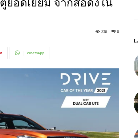
ูยอดเยี่ยม จากสื่อดังใน
336
0
L
st
WhatsApp