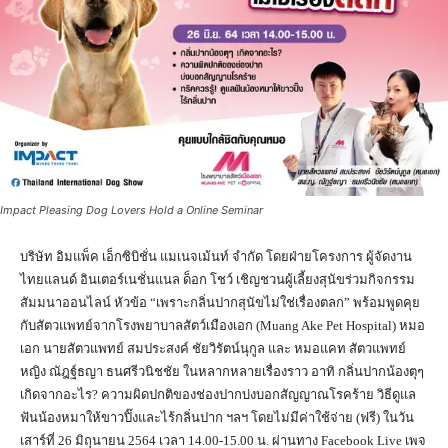
Impact Pleasing Dog Lovers Hold a Online Seminar
บริษัท อิมแพ็ค เอ็กซิบิชั่น แมเนจเม้นท์ จำกัด โดยฝ่ายโครงการ ผู้จัดงาน
ไทยแลนด์ อินเตอร์เนชั่นแนล ด็อก โชว์ เชิญชวนผู้เลี้ยงสุนัขร่วมกิจกรรม
สัมมนาออนไลน์ หัวข้อ “เพราะกลิ่นปากสุนัขไม่ใช่เรื่องตลก” พร้อมพูดคุย
กับสัตวแพทย์จากโรงพยาบาลสัตว์เมืองเอก (Muang Ake Pet Hospital) หมอ
เอก นายสัตวแพทย์ สมประสงค์ ชัยวิรัตน์นุกูล และ หมอแคท สัตวแพทย์
หญิง ณัฎฐ์ธญา ธนศรีวนิชชัย ในหลากหลายเรื่องราว อาทิ กลิ่นปากน้องตุๆ
เกิดจากอะไร? ความผิดปกติของช่องปากบ่งบอกสัญญาณโรคร้าย วิธีดูแล
ฟันน้องหมาให้ขาวปิ๊งและไร้กลิ่นปาก ฯลฯ โดยไม่มีค่าใช้จ่าย (ฟรี) ในวัน
เสาร์ที่ 26 มิถุนายน 2564 เวลา 14.00-15.00 น. ผ่านทาง Facebook Live เพจ