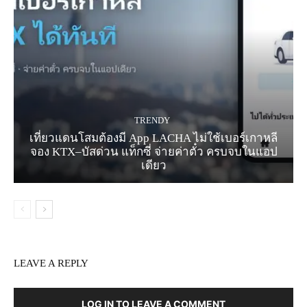
TRENDY
เที่ยวแดนโสมต้องมี App LACHA ไม่ใช้เบอร์เกาหลี
จอง KTX–บัสด่วน แท็กซี่ จ่ายค่าตั๋ว ครบจบในแอป
เดียว
LEAVE A REPLY
LOG IN TO LEAVE A COMMENT