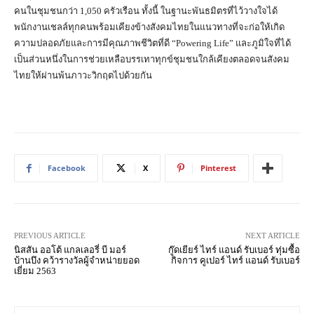
คนในชุมชนกว่า 1,050 ครัวเรือน ทั้งนี้ ในฐานะพันธมิตรที่ไว้วางใจได้
พนักงานเชลล์ทุกคนพร้อมเคียงข้างสังคมไทยในแนวทางที่จะก่อให้เกิด
ความปลอดภัยและการมีคุณภาพชีวิตที่ดี “Powering Life” และภูมิใจที่ได้
เป็นส่วนหนึ่งในการช่วยเหลือบรรเทาทุกข์ชุมชนใกล้เคียงตลอดจนสังคม
ไทยให้ผ่านพ้นภาวะวิกฤตไปด้วยกัน
Facebook
X
Pinterest
PREVIOUS ARTICLE
NEXT ARTICLE
นิสสัน ออโต้ แกลเลอรี่ บี มอร์
กู๊ดเยียร์ ไทร์ แอนด์ รับเบอร์ ทุ่มซื้อ
บ้านบึง คว้ารางวัลผู้จำหน่ายยอด
กิจการ คูเปอร์ ไทร์ แอนด์ รับเบอร์
เยี่ยม 2563