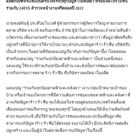
ผลิตภัณฑ์จระเข้แบบครบวงจรจบทุกปัญหาในที่เดียว พร้อมจัดโปรโมชั่น
ร่วมกับ
24FIX สำรวจหน้างานฟรีตลอดปี 2021
นายพงษ์พันธุ์ ประทีปมโนวงศ์ ผู้ช่วยกรรมการผู้จัดการใหญ่ สายงานการ
ตลาด บริษัท จระเข้ คอร์ปอเรชั่น จำกัด ผู้นำในการผลิตและจำหน่ายสินค้า
นวัตกรรม เพื่องานก่อสร้าง ซ่อมแซม และตกแต่ง กล่าวว่า ที่อยู่อาศัยหรือสิ่ง
ปลูกสร้างที่มีอายุการใช้งานไปนานๆ มักประสบปัญหาร้าว รั่ว ซึม บริษัทจึง
เป็นเจ้าแรกๆ ในตลาดที่จัดแคมเปญเกี่ยวกับการแก้ปัญหานี้มาโดยตลอด
สำหรับแคมเปญ “ร่วมกันปกป้องดาดฟ้าและหลังคา” เป็นส่วนหนึ่งของ
แคมเปญ ใช้จระเข้ร่วมกันปกป้องทั้งบ้าน และยังเป็นการพัฒนาต่อยอดมา
จากกิจกรรมการตลาด ร้าว รั่ว ซึม ที่บริษัทฯ เคยจัดมาในอดีต
แคมเปญ “ร่วมกันปกป้องดาดฟ้าและหลังคา” เจาะกลุ่มเป้าหมายเจ้าของ
บ้าน หรือเจ้าของโครงการที่มีความต้องการซ่อมแซมดาดฟ้าและหลังคา ที่
อาจเกิดปัญหาร้าว รั่ว ซึม พบได้บ่อยในช่วงฤดูฝนของประเทศไทยตั้งแต่
เดือนพฤษภาคมถึงกรกฎาคมของทุกปี โดยมุ่งนำเสนอให้เห็นว่าผลิตภัณฑ์
ต่างๆ ของจระเข้ เมื่อใช้ร่วมกันในการซ่อมแซมและปกป้องที่อยู่อาศัย
สามารถแก้ปัญหาร้าว รั่ว ซึมได้ตรงจุด จบงานได้เร็ว มีประสิทธิภาพต่อสิ่ง
ปลูกสร้าง และเป็นผู้นำในตลาดเพื่อการแก้ปัญหาในเรื่องนี้