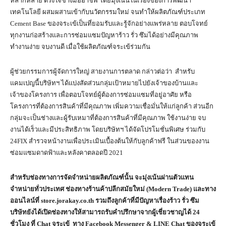
หลากหลาย ตรงใจช่างมืออาชีพ โดยมุ่งเน้นในเรื่องของการพัฒนา
เทคโนโลยี ผสมผสานเข้ากับนวัตกรรมใหม่ จนทำให้ผลิตภัณฑ์ประเภท
Cement Base ของจระเข้เป็นที่ยอมรับและรู้จักอย่างแพร่หลาย ตอบโจทย์
ทุกงานก่อสร้างและการซ่อมแซมปัญหาร้าว รั่ว ซึมได้อย่างมีคุณภาพ
ทำงานง่าย จบงานดี เมื่อใช้ผลิตภัณฑ์จระเข้ร่วมกัน
ผู้ช่วยกรรมการผู้จัดการใหญ่ สายงานการตลาด กล่าวต่อว่า สำหรับ
แคมเปญนี้บริษัทฯ ได้แบ่งสัดส่วนกลุ่มเป้าหมายไปยังเจ้าของบ้านและ
เจ้าของโครงการ เพื่อตอบโจทย์ผู้ต้องการซ่อมแซมที่อยู่อาศัย หรือ
โครงการที่ต้องการสินค้าที่มีคุณภาพ เพิ่มความเชื่อมั่นให้แก่ลูกค้า ส่วนอีก
กลุ่มจะเป็นช่างและผู้รับเหมาที่ต้องการสินค้าที่มีคุณภาพ ใช้งานง่าย จบ
งานได้เร็วและมีประสิทธิภาพ โดยบริษัทฯ ได้จัดโปรโมชั่นพิเศษ ร่วมกับ
24FIX สำรวจหน้างานเพื่อประเมินเบื้องต้นให้กับลูกค้าฟรี ในส่วนของงาน
ซ่อมแซมดาดฟ้าและหลังคาตลอดปี 2021
สำหรับช่องทางการจัดจำหน่ายผลิตภัณฑ์นั้น จะมุ่งเน้นผ่านตัวแทน
จำหน่ายทั่วประเทศ ช่องทางร้านค้าปลีกสมัยใหม่ (
Modern Trade) และทาง
ออนไลน์ที่ store.jorakay.co.th รวมถึงลูกค้าที่มีปัญหาเรื่องร้าว รั่ว ซึม
บริษัทยังได้เปิดช่องทางให้สามารถรับคำปรึกษาจากผู้เชี่ยวชาญได้ 24
ชั่วโมง ที่ Chat จระเข้ ทาง Facebook Messenger & LINE Chat ของจระเข้