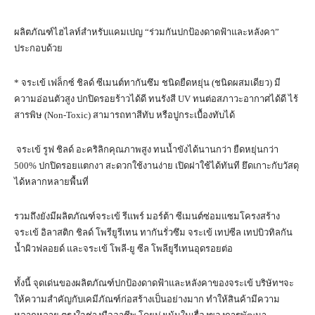
ผลิตภัณฑ์ไฮไลท์สำหรับแคมเปญ “ร่วมกันปกป้องดาดฟ้าและหลังคา”
ประกอบด้วย
* จระเข้ เฟล็กซ์ ชิลด์ ซีเมนต์ทากันซึม ชนิดยืดหยุ่น (ชนิดผสมเดียว) มี
ความอ่อนตัวสูง ปกปิดรอยร้าวได้ดี ทนรังสี UV ทนต่อสภาวะอากาศได้ดี ไร้
สารพิษ (Non-Toxic) สามารถทาสีทับ หรือปูกระเบื้องทับได้
จระเข้ รูฟ ชิลด์ อะคริลิกคุณภาพสูง ทนน้ำขังได้นานกว่า ยืดหยุ่นกว่า
500% ปกปิดรอยแตกงา สะดวกใช้งานง่าย เปิดฝาใช้ได้ทันที ยึดเกาะกับวัสดุ
ได้หลากหลายพื้นที่
รวมถึงยังมีผลิตภัณฑ์จระเข้ รีแพร์ มอร์ต้า ซีเมนต์ซ่อมแซมโครงสร้าง
จระเข้ อิลาสติก ชิลด์ โพรียูรีเทน ทากันรั่วซึม จระเข้ เทปซีล เทปบิวทิลกัน
น้ำผิวฟลอยด์ และจระเข้ โพลี-ยู ซีล โพลียูรีเทนอุดรอยต่อ
ทั้งนี้ จุดเด่นของผลิตภัณฑ์ปกป้องดาดฟ้าและหลังคาของจระเข้ บริษัทฯจะ
ให้ความสำคัญกับเคมีภัณฑ์ก่อสร้างเป็นอย่างมาก ทำให้สินค้ามีความ