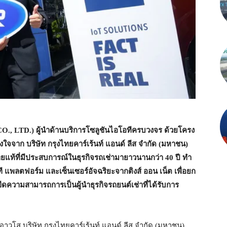
, LTD.) ผู้นำด้านบริการโซลูชันไอโอทีครบวงจร ด้วยโครง
ใจจาก บริษัท กรุงไทยคาร์เร้นท์ แอนด์ ลีส จำกัด (มหาชน)
ทยแท้ที่มีประสบการณ์ในธุรกิจรถเช่ามายาวนานกว่า 40 ปี ทำ
ี แพลตฟอร์ม และเซ็นเซอร์อัจฉริยะจากติงส์ ออน เน็ต เพื่อยก
ดความสามารถการเป็นผู้นำธุรกิจรถยนต์เช่าที่ได้รับการ
รอาวุโส บริษัท กรุงไทยคาร์เร้นท์ แอนด์ ลีส จำกัด (มหาชน)