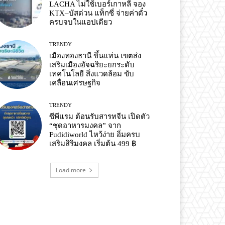
LACHA ไม่ใช้เบอร์เกาหลี จอง
KTX–บัสด่วน แท็กซี่ จ่ายค่าตั๋ว
ครบจบในแอปเดียว
TRENDY
เมืองทองธานี ขึ้นแท่น เขตส่ง
เสริมเมืองอัจฉริยะยกระดับ
เทคโนโลยี สิ่งแวดล้อม ขับ
เคลื่อนเศรษฐกิจ
TRENDY
ซีพีแรม ต้อนรับสารทจีน เปิดตัว
“ชุดอาหารมงคล” จาก
Fudidiworld ไหว้ง่าย อิ่มครบ
เสริมสิริมงคล เริ่มต้น 499 ฿
Load more