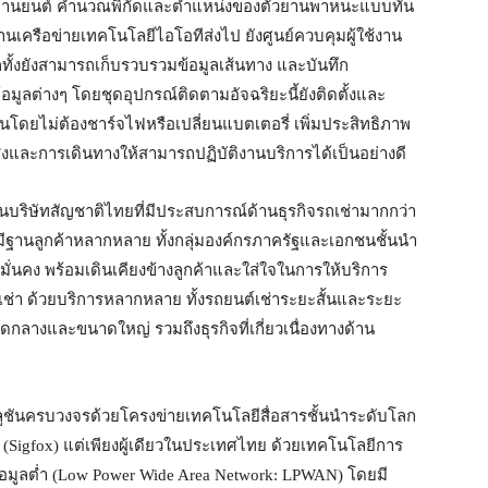
านยนต์ คำนวณพิกัดและตำแหน่งของตัวยานพาหนะแบบทัน
นเครือข่ายเทคโนโลยีไอโอทีส่งไป ยังศูนย์ควบคุมผู้ใช้งาน
กทั้งยังสามารถเก็บรวบรวมข้อมูลเส้นทาง และบันทึก
อมูลต่างๆ โดยชุดอุปกรณ์ติดตามอัจฉริยะนี้ยังติดตั้งและ
นโดยไม่ต้องชาร์จไฟหรือเปลี่ยนแบตเตอรี่ เพิ่มประสิทธิภาพ
และการเดินทางให้สามารถปฏิบัติงานบริการได้เป็นอย่างดี
็นบริษัทสัญชาติไทยที่มีประสบการณ์ด้านธุรกิจรถเช่ามากกว่า
 มีฐานลูกค้าหลากหลาย ทั้งกลุ่มองค์กรภาครัฐและเอกชนชั้นนำ
ะมั่นคง พร้อมเดินเคียงข้างลูกค้าและใส่ใจในการให้บริการ
ถเช่า ด้วยบริการหลากหลาย ทั้งรถยนต์เช่าระยะสั้นและระยะ
าดกลางและขนาดใหญ่ รวมถึงธุรกิจที่เกี่ยวเนื่องทางด้าน
โซลูชันครบวงจรด้วยโครงข่ายเทคโนโลยีสื่อสารชั้นนำระดับโลก
์ (Sigfox) แต่เพียงผู้เดียวในประเทศไทย ด้วยเทคโนโลยีการ
ข้อมูลต่ำ (Low Power Wide Area Network: LPWAN) โดยมี