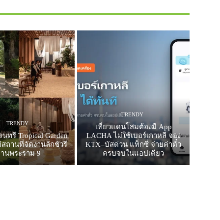
TRENDY
TRENDY
เที่ยวแดนโสมต้องมี App
รนทรี Tropical Garden
LACHA ไม่ใช้เบอร์เกาหลี จอง
สถานที่จัดงานลักชัวรี
KTX–บัสด่วน แท็กซี่ จ่ายค่าตั๋ว
ย่านพระราม 9
ครบจบในแอปเดียว