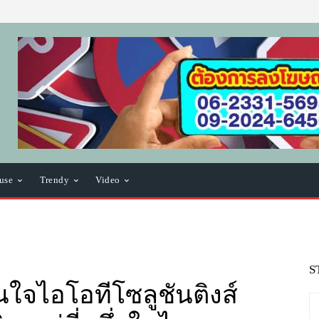
use
Trendy
Video
S
่นใจไอโอทีโซลูชันติงส์