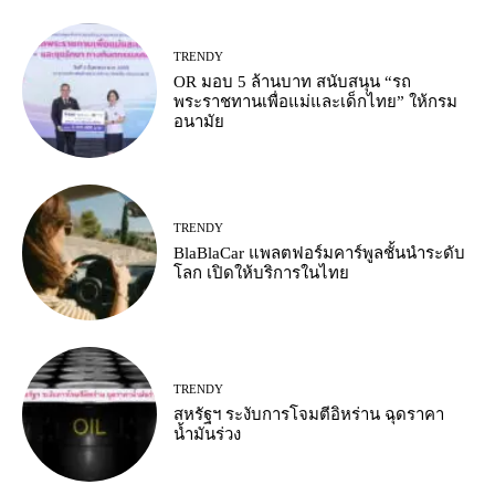
TRENDY
OR มอบ 5 ล้านบาท สนับสนุน “รถ
พระราชทานเพื่อแม่และเด็กไทย” ให้กรม
อนามัย
TRENDY
BlaBlaCar แพลตฟอร์มคาร์พูลชั้นนำระดับ
โลก เปิดให้บริการในไทย
TRENDY
สหรัฐฯ ระงับการโจมตีอิหร่าน ฉุดราคา
น้ำมันร่วง