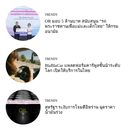
TRENDY
OR มอบ 5 ล้านบาท สนับสนุน “รถ
พระราชทานเพื่อแม่และเด็กไทย” ให้กรม
อนามัย
TRENDY
BlaBlaCar แพลตฟอร์มคาร์พูลชั้นนำระดับ
โลก เปิดให้บริการในไทย
TRENDY
สหรัฐฯ ระงับการโจมตีอิหร่าน ฉุดราคา
น้ำมันร่วง