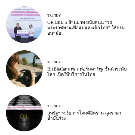
TRENDY
OR มอบ 5 ล้านบาท สนับสนุน “รถ
พระราชทานเพื่อแม่และเด็กไทย” ให้กรม
อนามัย
TRENDY
BlaBlaCar แพลตฟอร์มคาร์พูลชั้นนำระดับ
โลก เปิดให้บริการในไทย
TRENDY
สหรัฐฯ ระงับการโจมตีอิหร่าน ฉุดราคา
น้ำมันร่วง