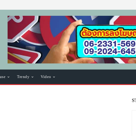
use
Trendy
Video
S