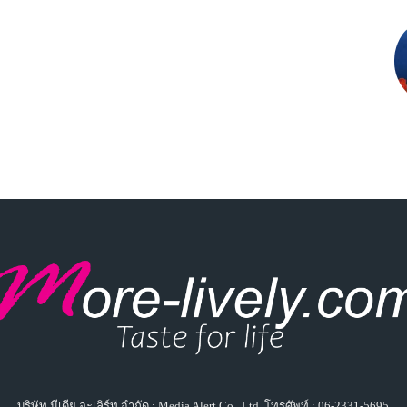
บริษัท มีเดีย อะเลิร์ท จำกัด : Media Alert Co., Ltd. โทรศัพท์ : 06-2331-5695