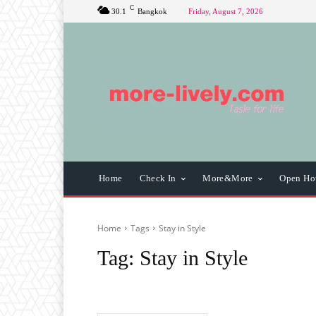
C
30.1
Bangkok
Friday, August 7, 2026
Home
Check In
More&More
Open Ho
Home
Tags
Stay in Style
Tag:
Stay in Style