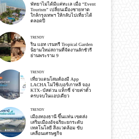
พัทยาไม่ได้มีแค่ทะเล เมื่อ “Event
Tourism” เปลี่ยนเมืองชายหาด
ใกล้กรุงเทพฯ ให้กลับไปเที่ยวได้
ตลอดปี
TRENDY
ริน แอท เรนทรี Tropical Garden
นิยามใหม่สถานที่จัดงานลักชัวรี
ย่านพระราม 9
TRENDY
เที่ยวแดนโสมต้องมี App
LACHA ไม่ใช้เบอร์เกาหลี จอง
KTX–บัสด่วน แท็กซี่ จ่ายค่าตั๋ว
ครบจบในแอปเดียว
TRENDY
เมืองทองธานี ขึ้นแท่น เขตส่ง
เสริมเมืองอัจฉริยะยกระดับ
เทคโนโลยี สิ่งแวดล้อม ขับ
เคลื่อนเศรษฐกิจ