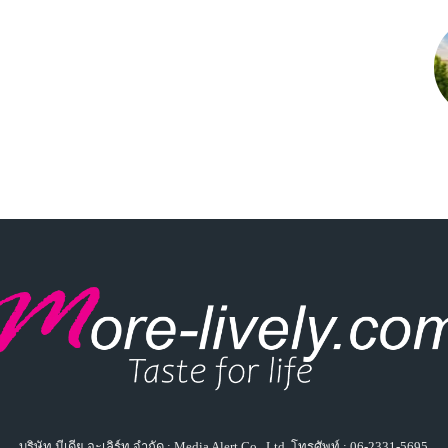
บริษัท มีเดีย อะเลิร์ท จำกัด : Media Alert Co., Ltd. โทรศัพท์ : 06-2331-5695