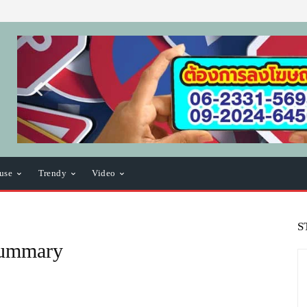
use
Trendy
Video
S
Summary