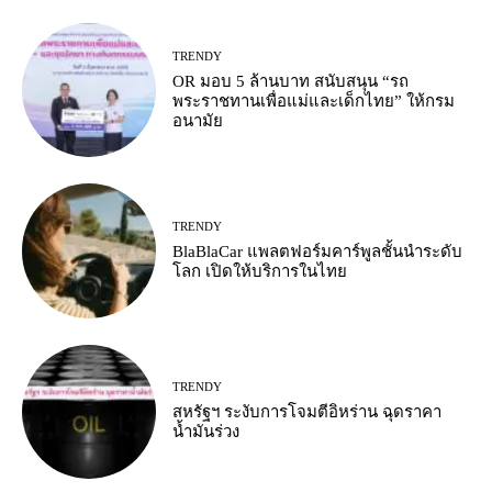
TRENDY
OR มอบ 5 ล้านบาท สนับสนุน “รถ
พระราชทานเพื่อแม่และเด็กไทย” ให้กรม
อนามัย
TRENDY
BlaBlaCar แพลตฟอร์มคาร์พูลชั้นนำระดับ
โลก เปิดให้บริการในไทย
TRENDY
สหรัฐฯ ระงับการโจมตีอิหร่าน ฉุดราคา
น้ำมันร่วง