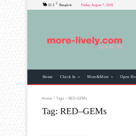
C
32.3
Bangkok
Friday, August 7, 2026
Home
Check In
More&More
Open Ho
Home
Tags
RED–GEMs
Tag:
RED–GEMs