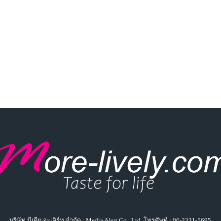
บริษัท มีเดีย อะเลิร์ท จำกัด : Media Alert Co., Ltd. โทรศัพท์ : 06-2331-5695