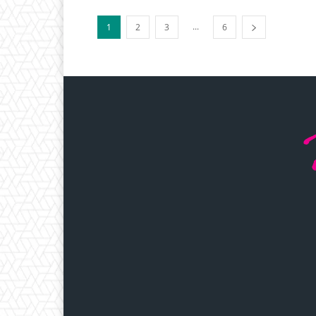
...
1
2
3
6