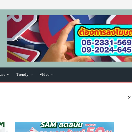
use
Trendy
Video
S