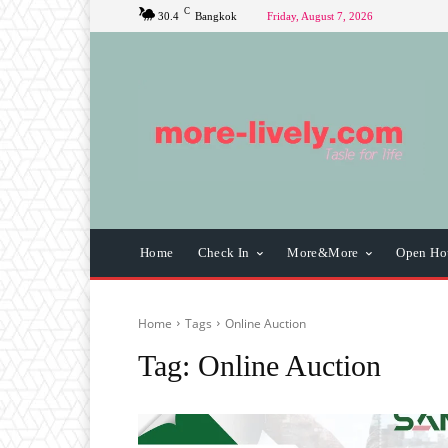
C
30.4
Bangkok
Friday, August 7, 2026
Home
Check In
More&More
Open Ho
Home
Tags
Online Auction
Tag:
Online Auction