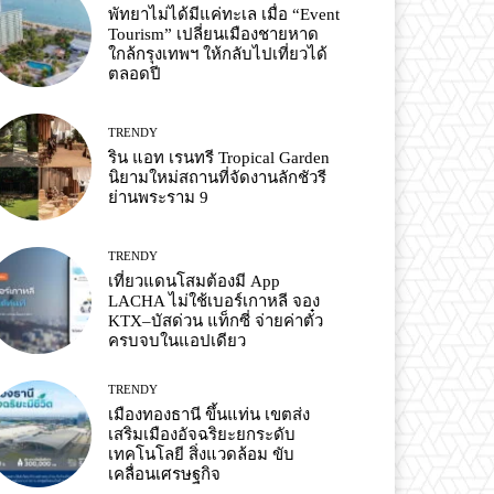
พัทยาไม่ได้มีแค่ทะเล เมื่อ “Event
Tourism” เปลี่ยนเมืองชายหาด
ใกล้กรุงเทพฯ ให้กลับไปเที่ยวได้
ตลอดปี
TRENDY
ริน แอท เรนทรี Tropical Garden
นิยามใหม่สถานที่จัดงานลักชัวรี
ย่านพระราม 9
TRENDY
เที่ยวแดนโสมต้องมี App
LACHA ไม่ใช้เบอร์เกาหลี จอง
KTX–บัสด่วน แท็กซี่ จ่ายค่าตั๋ว
ครบจบในแอปเดียว
TRENDY
เมืองทองธานี ขึ้นแท่น เขตส่ง
เสริมเมืองอัจฉริยะยกระดับ
เทคโนโลยี สิ่งแวดล้อม ขับ
เคลื่อนเศรษฐกิจ