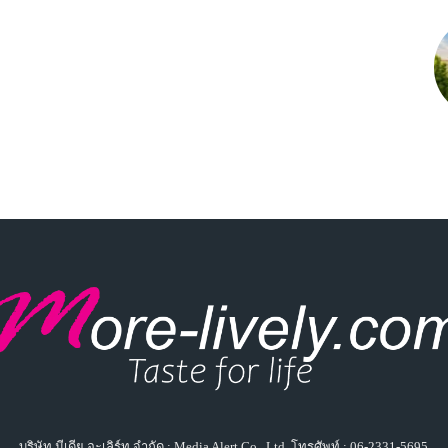
บริษัท มีเดีย อะเลิร์ท จำกัด : Media Alert Co., Ltd. โทรศัพท์ : 06-2331-5695