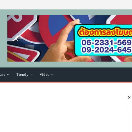
use
Trendy
Video
S