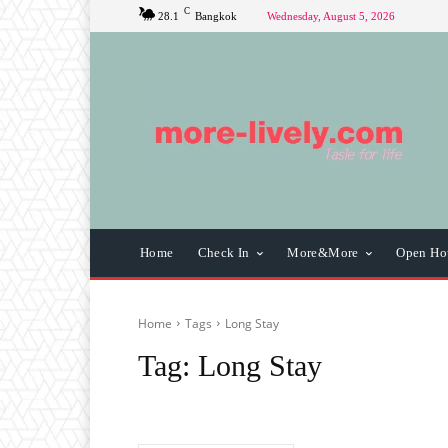
C
28.1
Bangkok
Wednesday, August 5, 2026
Home
Check In
More&More
Open Ho
Home
Tags
Long Stay
Tag:
Long Stay