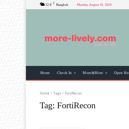
C
32.8
Bangkok
Monday, August 10, 2026
Home
Check In
More&More
Open Ho
Home
Tags
FortiRecon
Tag:
FortiRecon