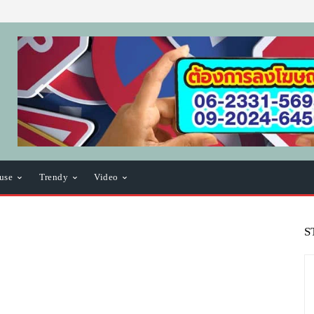
use
Trendy
Video
S