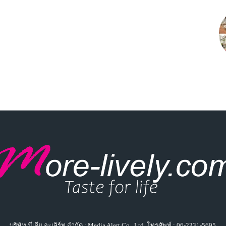
บริษัท มีเดีย อะเลิร์ท จำกัด : Media Alert Co., Ltd. โทรศัพท์ : 06-2331-5695