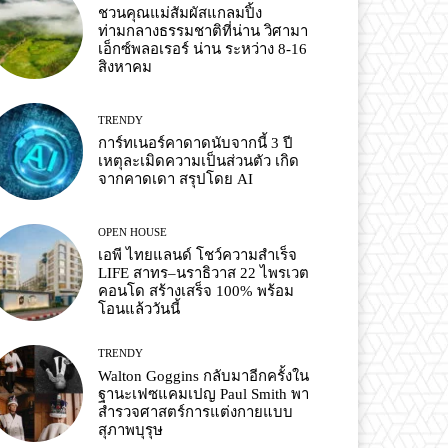
ชวนคุณแม่สัมผัสแกลมปิ้ง
ท่ามกลางธรรมชาติที่น่าน วิศามา
เอ็กซ์พลอเรอร์ น่าน ระหว่าง 8-16
สิงหาคม
TRENDY
การ์ทเนอร์คาดาดนับจากนี้ 3 ปี
เหตุละเมิดความเป็นส่วนตัว เกิด
จากคาดเดา สรุปโดย AI
OPEN HOUSE
เอพี ไทยแลนด์ โชว์ความสำเร็จ
LIFE สาทร–นราธิวาส 22 ไพรเวต
คอนโด สร้างเสร็จ 100% พร้อม
โอนแล้ววันนี้
TRENDY
Walton Goggins กลับมาอีกครั้งใน
ฐานะเฟซแคมเปญ Paul Smith พา
สำรวจศาสตร์การแต่งกายแบบ
สุภาพบุรุษ