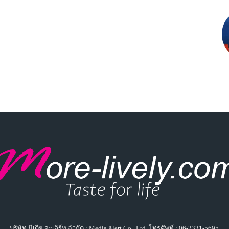
บริษัท มีเดีย อะเลิร์ท จำกัด : Media Alert Co., Ltd. โทรศัพท์ : 06-2331-5695