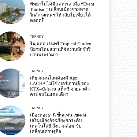
พัทยาไม่ได้มีแค่ทะเล เมื่อ “Event
Tourism” เปลี่ยนเมืองชายหาด
ใกล้กรุงเทพฯ ให้กลับไปเที่ยวได้
ตลอดปี
TRENDY
ริน แอท เรนทรี Tropical Garden
นิยามใหม่สถานที่จัดงานลักชัวรี
ย่านพระราม 9
TRENDY
เที่ยวแดนโสมต้องมี App
LACHA ไม่ใช้เบอร์เกาหลี จอง
KTX–บัสด่วน แท็กซี่ จ่ายค่าตั๋ว
ครบจบในแอปเดียว
TRENDY
เมืองทองธานี ขึ้นแท่น เขตส่ง
เสริมเมืองอัจฉริยะยกระดับ
เทคโนโลยี สิ่งแวดล้อม ขับ
เคลื่อนเศรษฐกิจ