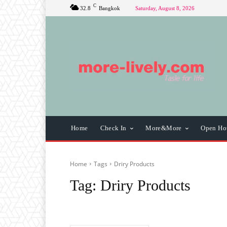
C
32.8
Bangkok
Saturday, August 8, 2026
Home
Check In
More&More
Open Ho
Home
Tags
Driry Products
Tag:
Driry Products