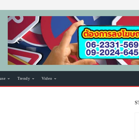
use
Trendy
Video
S