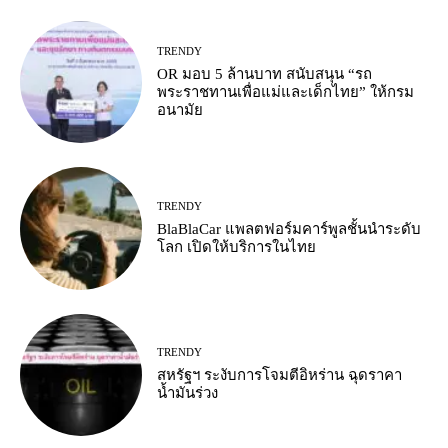
TRENDY
OR มอบ 5 ล้านบาท สนับสนุน “รถ
พระราชทานเพื่อแม่และเด็กไทย” ให้กรม
อนามัย
TRENDY
BlaBlaCar แพลตฟอร์มคาร์พูลชั้นนำระดับ
โลก เปิดให้บริการในไทย
TRENDY
สหรัฐฯ ระงับการโจมตีอิหร่าน ฉุดราคา
น้ำมันร่วง